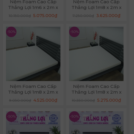
Nệm Foam Cao Cấp
Nệm Foam Cao Cấp
Thắng Lợi 1m6 x 2m x
Thắng Lợi 1m8 x 2m x
22cm
12cm
Giá
Giá
Giá
Giá
5.075.000
₫
3.625.000
₫
10.150.000
₫
7.250.000
₫
gốc
hiện
gốc
hiện
là:
tại
là:
tại
10.150.000₫.
là:
7.250.000₫.
là:
5.075.000₫.
3.625.
-50%
-50%
Nệm Foam Cao Cấp
Nệm Foam Cao Cấp
Thắng Lợi 1m8 x 2m x
Thắng Lợi 1m8 x 2m x
17cm
22cm
Giá
Giá
Giá
Giá
4.525.000
₫
5.275.000
₫
9.050.000
₫
10.550.000
₫
gốc
hiện
gốc
hiện
là:
tại
là:
tại
9.050.000₫.
là:
10.550.000₫.
là:
4.525.000₫.
5.275.
-50%
-50%