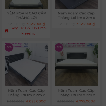
NỆM FOAM CAO CẤP
Nệm Foam Cao Cấp
THẮNG LỢI
Thắng Lợi 1m x 2m x
12cm
Giá
Giá
3.125.000
₫
3.125.000
₫
6.250.000
₫
6.250.000
₫
gốc
hiện
Tặng Bộ Gối, Bộ Drap-
là:
tại
6.250.000₫.
là:
Freeship
3.125.
-50%
-50%
Nệm Foam Cao Cấp
Nệm Foam Cao Cấp
Thắng Lợi 1m x 2m x
Thắng Lợi 1m x 2m x
17cm
22cm
Giá
Giá
Giá
Giá
4.025.000
₫
4.775.000
₫
8.050.000
₫
9.550.000
₫
gốc
hiện
gốc
hiện