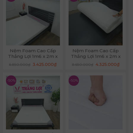
Nệm Foam Cao Cấp
Nệm Foam Cao Cấp
Thắng Lợi 1m6 x 2m x
Thắng Lợi 1m6 x 2m x
12cm
17cm
Giá
Giá
Giá
Giá
3.425.000
₫
4.325.000
₫
6.850.000
₫
8.650.000
₫
gốc
hiện
gốc
hiện
là:
tại
là:
tại
6.850.000₫.
là:
8.650.000₫.
là:
3.425.000₫.
4.325.
-50%
-50%