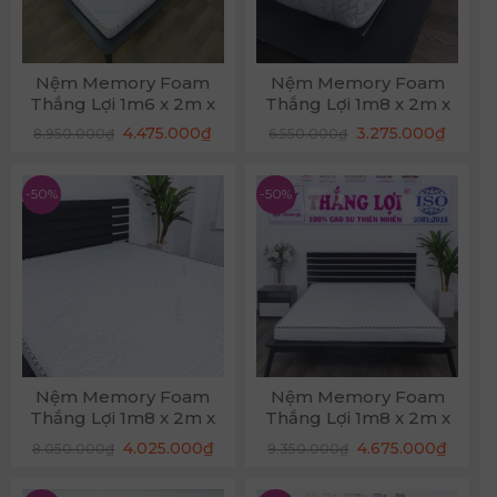
Nệm Memory Foam
Nệm Memory Foam
Thắng Lợi 1m6 x 2m x
Thắng Lợi 1m8 x 2m x
20cm
10cm
Giá
Giá
Giá
Giá
4.475.000
₫
3.275.000
₫
8.950.000
₫
6.550.000
₫
gốc
hiện
gốc
hiện
là:
tại
là:
tại
8.950.000₫.
là:
6.550.000₫.
là:
4.475.000₫.
3.275.
-50%
-50%
Nệm Memory Foam
Nệm Memory Foam
Thắng Lợi 1m8 x 2m x
Thắng Lợi 1m8 x 2m x
15cm
20cm
Giá
Giá
Giá
Giá
4.025.000
₫
4.675.000
₫
8.050.000
₫
9.350.000
₫
gốc
hiện
gốc
hiện
là:
tại
là:
tại
8.050.000₫.
là:
9.350.000₫.
là: