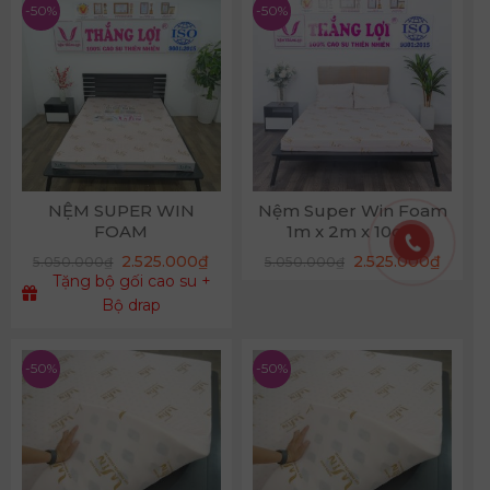
4.025.000₫.
4.675.
-50%
-50%
NỆM SUPER WIN
Nệm Super Win Foam
FOAM
1m x 2m x 10cm
Giá
Giá
2.525.000
₫
2.525.000
₫
5.050.000
₫
5.050.000
₫
gốc
hiện
Tặng bộ gối cao su +
là:
tại
5.050.000₫.
là:
Bộ drap
2.525.
-50%
-50%