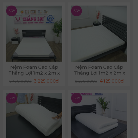
là:
tại
là:
tại
8.050.000₫.
là:
9.550.000₫.
là:
4.025.000₫.
4.775.
-50%
-50%
Nệm Foam Cao Cấp
Nệm Foam Cao Cấp
Thắng Lợi 1m2 x 2m x
Thắng Lợi 1m2 x 2m x
12cm
17cm
Giá
Giá
Giá
Giá
3.225.000
₫
4.125.000
₫
6.450.000
₫
8.250.000
₫
gốc
hiện
gốc
hiện
là:
tại
là:
tại
6.450.000₫.
là:
8.250.000₫.
là:
3.225.000₫.
4.125.
-50%
-50%