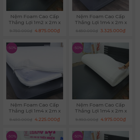
Nệm Foam Cao Cấp
Nệm Foam Cao Cấp
Thắng Lợi 1m2 x 2m x
Thắng Lợi 1m4 x 2m x
22cm
12cm
Giá
Giá
Giá
Giá
4.875.000
₫
3.325.000
₫
9.750.000
₫
6.650.000
₫
gốc
hiện
gốc
hiện
là:
tại
là:
tại
9.750.000₫.
là:
6.650.000₫.
là:
4.875.000₫.
3.325.
-50%
-50%
Nệm Foam Cao Cấp
Nệm Foam Cao Cấp
Thắng Lợi 1m4 x 2m x
Thắng Lợi 1m4 x 2m x
17cm
22cm
Giá
Giá
Giá
Giá
4.225.000
₫
4.975.000
₫
8.450.000
₫
9.950.000
₫
gốc
hiện
gốc
hiện
là:
tại
là:
tại
8.450.000₫.
là:
9.950.000₫.
là:
4.225.000₫.
4.975.
-50%
-50%