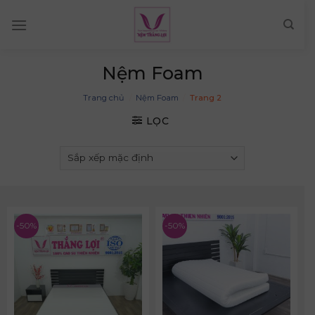
Skip
to
content
Nệm Foam
Trang chủ
/
Nệm Foam
/
Trang 2
LỌC
-50%
-50%