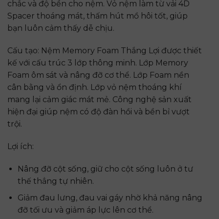
chắc và độ bền cho nệm. Vỏ nệm làm từ vải 4D
Spacer thoáng mát, thấm hút mồ hôi tốt, giúp
bạn luôn cảm thấy dễ chịu.
Cấu tạo: Nệm Memory Foam Thắng Lợi được thiết
kế với cấu trúc 3 lớp thông minh. Lớp Memory
Foam ôm sát và nâng đỡ cơ thể. Lớp Foam nền
cân bằng và ổn định. Lớp vỏ nệm thoáng khí
mang lại cảm giác mát mẻ. Công nghệ sản xuất
hiện đại giúp nệm có độ đàn hồi và bền bỉ vượt
trội.
Lợi ích:
Nâng đỡ cột sống, giữ cho cột sống luôn ở tư
thế thẳng tự nhiên.
Giảm đau lưng, đau vai gáy nhờ khả năng nâng
đỡ tối ưu và giảm áp lực lên cơ thể.