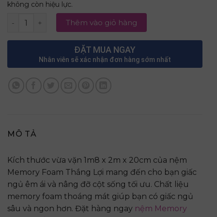
không còn hiệu lực.
Nệm Memory Foam Thắng Lợi 1m8 x 2m x 20cm số lượng
Thêm vào giỏ hàng
ĐẶT MUA NGAY
Nhân viên sẽ xác nhận đơn hàng sớm nhất
MÔ TẢ
Kích thước vừa vặn 1m8 x 2m x 20cm của nệm
Memory Foam Thắng Lợi mang đến cho bạn giấc
ngủ êm ái và nâng đỡ cột sống tối ưu. Chất liệu
memory foam thoáng mát giúp bạn có giấc ngủ
sâu và ngon hơn. Đặt hàng ngay
nệm Memory