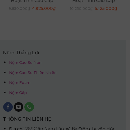
Hoạt Tính Cao Cấp
Hoạt Tính Cao Cấp
1m2 x 2m x 20cm
1m6 x 2m x 20cm
á
Giá
Giá
Giá
Giá
4.925.000
₫
5.125.000
₫
9.850.000
₫
10.250.000
₫
ện
gốc
hiện
gốc
hiện
là:
tại
là:
tại
9.850.000₫.
là:
10.250.000₫.
là:
625.000₫.
4.925.000₫.
5.125.
Nệm Thắng Lợi
Nệm Cao Su Non
Nệm Cao Su Thiên Nhiên
Nệm Foam
Nệm Gấp
THÔNG TIN LIÊN HỆ
Địa chỉ:
26/1C ấp Nam Lân, xã Bà Điểm, huyện Hóc