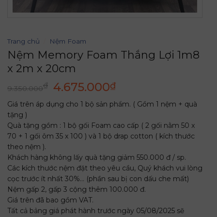
Trang chủ
/
Nệm Foam
Nệm Memory Foam Thắng Lợi 1m8
x 2m x 20cm
Giá
Giá
4.675.000
₫
₫
9.350.000
gốc
hiện
Giá trên áp dụng cho 1 bộ sản phẩm. ( Gồm 1 nệm + quà
là:
tại
tặng )
9.350.000₫.
là:
Quà tặng gồm : 1 bộ gối Foam cao cấp ( 2 gối nằm 50 x
4.675.000₫.
70 + 1 gối ôm 35 x 100 ) và 1 bộ drap cotton ( kích thước
theo nệm ).
Khách hàng không lấy quà tặng giảm 550.000 đ / sp.
Các kích thước nệm đặt theo yêu cầu, Quý khách vui lòng
cọc trước ít nhất 30%… (phần sau bị con dấu che mất)
Nệm gấp 2, gấp 3 cộng thêm 100.000 đ.
Giá trên đã bao gồm VAT.
Tất cả bảng giá phát hành trước ngày 05/08/2025 sẽ