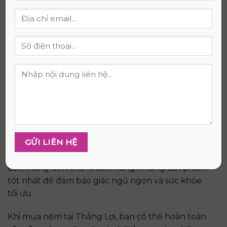
Với chính sách bán hàng uy tín và chất lượng,
Thắng Lợi tự hào là điểm đến đáng tin cậy cho
giấc ngủ ngon và sức khỏe của bạn. Hãy đến với
Thắng Lợi và trải nghiệm sự khác biệt trong chất
lượng sản phẩm và dịch vụ.
Mua Nệm Memory Foam Thắng Lợi 1m8 x
2m x 20cm Chính Hãng Ở đâu?
Nếu bạn đang tìm kiếm một chiếc nệm Memory
Foam Thắng Lợi 1m8 x 2m x 20cm chính hãng,
hãy đến với địa chỉ uy tín và tin cậy – Thắng Lợi.
Chúng tôi tự hào là nhà cung cấp nệm chất lượng
cao, mang đến cho khách hàng những sản phẩm
tốt nhất để đảm bảo giấc ngủ ngon và sức khỏe
tối ưu.
Khi mua nệm tại Thắng Lợi, bạn có thể hoàn toàn