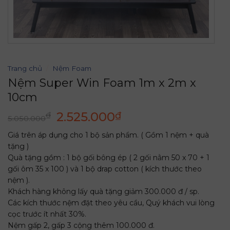
Trang chủ
/
Nệm Foam
Nệm Super Win Foam 1m x 2m x
10cm
Giá
Giá
2.525.000
₫
₫
5.050.000
gốc
hiện
Giá trên áp dụng cho 1 bộ sản phẩm. ( Gồm 1 nệm + quà
là:
tại
tặng )
5.050.000₫.
là:
Quà tặng gồm : 1 bộ gối bông ép ( 2 gối nằm 50 x 70 + 1
2.525.000₫.
gối ôm 35 x 100 ) và 1 bộ drap cotton ( kích thước theo
nệm ).
Khách hàng không lấy quà tặng giảm 300.000 đ / sp.
Các kích thước nệm đặt theo yêu cầu, Quý khách vui lòng
cọc trước ít nhất 30%.
Nệm gấp 2, gấp 3 cộng thêm 100.000 đ.