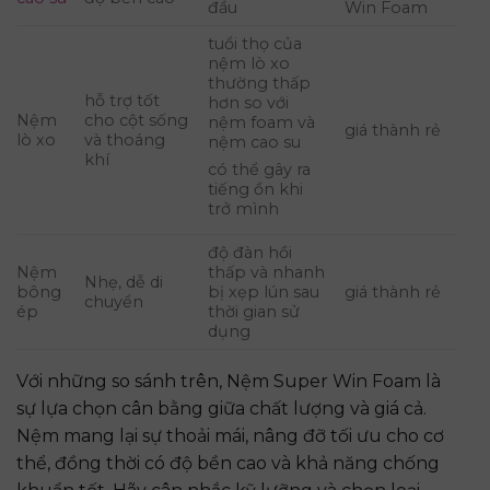
đầu
Win Foam
tuổi thọ của
nệm lò xo
thường thấp
hỗ trợ tốt
hơn so với
Nệm
cho cột sống
nệm foam và
giá thành rẻ
lò xo
và thoáng
nệm cao su
khí
có thể gây ra
tiếng ồn khi
trở mình
độ đàn hồi
Nệm
thấp và nhanh
Nhẹ, dễ di
bông
bị xẹp lún sau
giá thành rẻ
chuyển
ép
thời gian sử
dụng
Với những so sánh trên, Nệm Super Win Foam là
sự lựa chọn cân bằng giữa chất lượng và giá cả.
Nệm mang lại sự thoải mái, nâng đỡ tối ưu cho cơ
thể, đồng thời có độ bền cao và khả năng chống