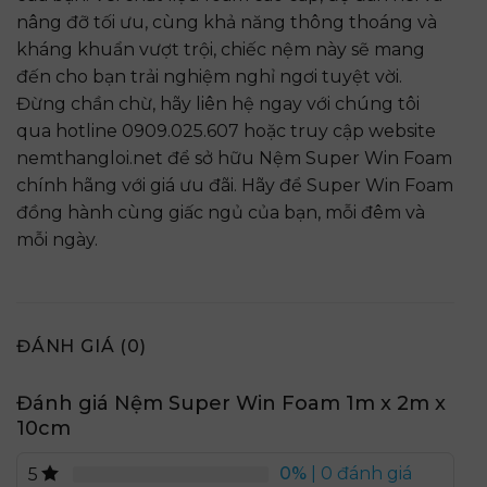
nâng đỡ tối ưu, cùng khả năng thông thoáng và
kháng khuẩn vượt trội, chiếc nệm này sẽ mang
đến cho bạn trải nghiệm nghỉ ngơi tuyệt vời.
Đừng chần chừ, hãy liên hệ ngay với chúng tôi
qua hotline 0909.025.607 hoặc truy cập website
nemthangloi.net để sở hữu Nệm Super Win Foam
chính hãng với giá ưu đãi. Hãy để Super Win Foam
đồng hành cùng giấc ngủ của bạn, mỗi đêm và
mỗi ng
à
y.
ĐÁNH GIÁ (0)
Đánh giá Nệm Super Win Foam 1m x 2m x
10cm
0%
| 0 đánh giá
5