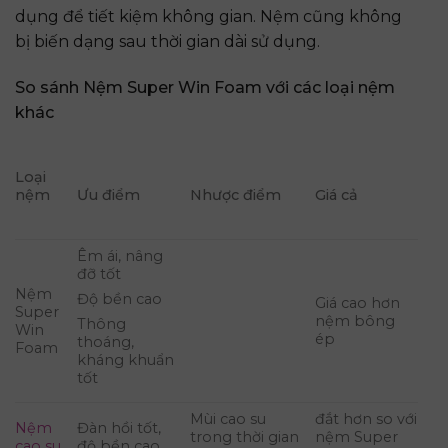
dụng để tiết kiệm không gian. Nệm cũng không
bị biến dạng sau thời gian dài sử dụng.
So sánh Nệm Super Win Foam với các loại nệm
khác
Loại
nệm
Ưu điểm
Nhược điểm
Giá cả
Êm ái, nâng
đỡ tốt
Nệm
Độ bền cao
Giá cao hơn
Super
nệm bông
Thông
Win
ép
thoáng,
Foam
kháng khuẩn
tốt
Mùi cao su
đắt hơn so với
Nệm
Đàn hồi tốt,
trong thời gian
nệm Super
cao su
độ bền cao