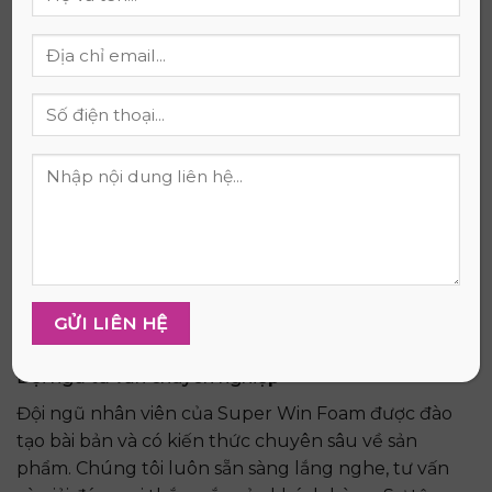
Sử dụng ga bảo vệ nệm để hạn chế bụi bẩn và
vết ố bám trên bề mặt nệm.
Tránh để nệm tiếp xúc trực tiếp với ánh nắng
mặt trời trong thời gian dài để tránh làm giảm
tuổi thọ của nệm.
Không nên để vật nặng lên trên nệm trong
thời gian dài để tránh làm biến dạng nệm.
Xoay nệm định kỳ 3-6 tháng một lần để giúp
nệm mài mòn đều và kéo dài tuổi thọ.
Chính sách bán hàng và dịch vụ khách
hàng
Đội ngũ tư vấn chuyên nghiệp
Đội ngũ nhân viên của Super Win Foam được đào
tạo bài bản và có kiến thức chuyên sâu về sản
phẩm. Chúng tôi luôn sẵn sàng lắng nghe, tư vấn