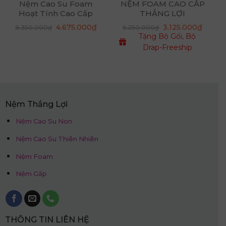
Nệm Cao Su Foam
NỆM FOAM CAO CẤP
Hoạt Tính Cao Cấp
THẮNG LỢI
1m8 x 2m x 15cm
Giá
Giá
4.675.000
₫
3.125.000
₫
9.350.000
₫
6.250.000
₫
gốc
hiện
Tặng Bộ Gối, Bộ
là:
tại
9.350.000₫.
là:
Drap-Freeship
4.675.000₫.
Nệm Thắng Lợi
Nệm Cao Su Non
Nệm Cao Su Thiên Nhiên
Nệm Foam
Nệm Gấp
THÔNG TIN LIÊN HỆ