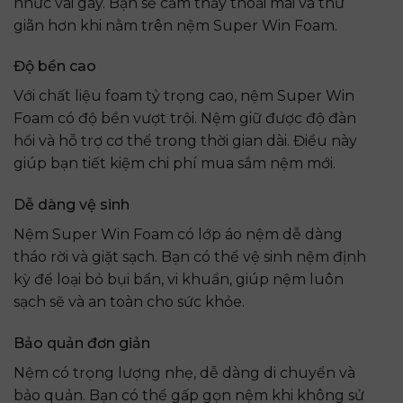
nhức vai gáy. Bạn sẽ cảm thấy thoải mái và thư
giãn hơn khi nằm trên nệm Super Win Foam.
Độ bền cao
Với chất liệu foam tỷ trọng cao, nệm Super Win
Foam có độ bền vượt trội. Nệm giữ được độ đàn
hồi và hỗ trợ cơ thể trong thời gian dài. Điều này
giúp bạn tiết kiệm chi phí mua sắm nệm mới.
Dễ dàng vệ sinh
Nệm Super Win Foam có lớp áo nệm dễ dàng
tháo rời và giặt sạch. Bạn có thể vệ sinh nệm định
kỳ để loại bỏ bụi bẩn, vi khuẩn, giúp nệm luôn
sạch sẽ và an toàn cho sức khỏe.
Bảo quản đơn giản
Nệm có trọng lượng nhẹ, dễ dàng di chuyển và
bảo quản. Bạn có thể gấp gọn nệm khi không sử