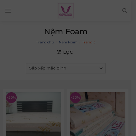
Skip
to
content
Nệm Foam
Trang chủ
/
Nệm Foam
/
Trang 3
LỌC
-50%
-50%