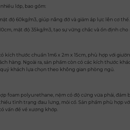
 nhiều lớp, bao gồm:
t độ 60kg/m3, giúp nâng đỡ và giảm áp lực lên cơ thể.
0cm, mật độ 35kg/m3, tạo sự vững chắc và ổn định cho
 kích thước chuẩn 1m6 x 2m x 15cm, phù hợp với giườn
ch hàng. Ngoài ra, sản phẩm còn có các kích thước khá
 quý khách lựa chọn theo không gian phòng ngủ.
hợp foam polyurethane, nệm có độ cứng vừa phải, đảm 
 thiểu tình trạng đau lưng, mỏi cổ. Sản phẩm phù hợp vớ
có vấn đề về xương khớp.