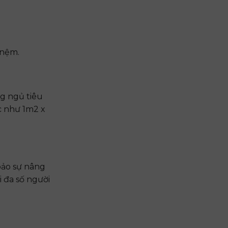
 nệm.
g ngủ tiêu
c như 1m2 x
bảo sự nâng
i đa số người