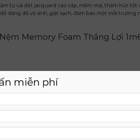
àm từ vải dệt jacquard cao cấp, mềm mại, thấm hút tốt 
 dễ dàng để vệ sinh, giặt sạch, đảm bảo một môi trường
ng Nệm Memory Foam Thắng Lợi 1m
m6 x 2m x 15cm
được thiết kế đặc biệt để nâng đỡ và bả
ấn miễn phí
y foam có khả năng điều chỉnh theo hình dạng cơ thể, 
 đau lưng, mỏi cổ. Bạn sẽ cảm nhận được sự thoải mái và
ì tư thế ngủ tự nhiên và lành mạnh.
t trội, nệm Memory Foam Thắng Lợi mang đến cảm giác 
Bề mặt nệm mềm mại, ôm sát và nâng đỡ các vùng áp lực,
. Bạn sẽ có được giấc ngủ sâu và ngon hơn, thức dậy vớ