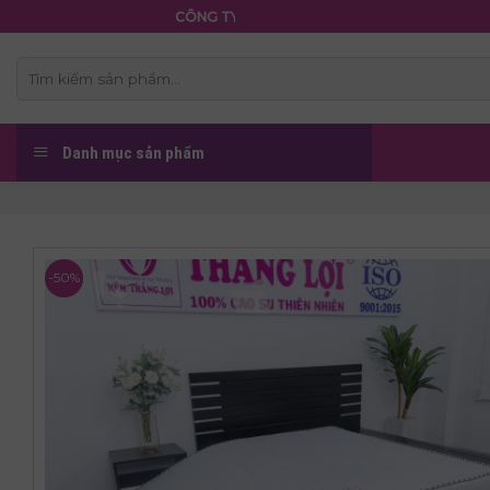
Skip
CÔNG TY TNHH NỆM THẮNG LỢI
to
content
Tìm
kiếm:
Danh mục sản phẩm
-50%