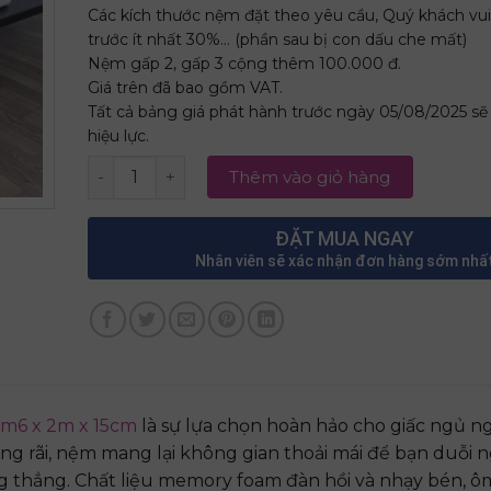
Các kích thước nệm đặt theo yêu cầu, Quý khách vui
trước ít nhất 30%… (phần sau bị con dấu che mất)
Nệm gấp 2, gấp 3 cộng thêm 100.000 đ.
Giá trên đã bao gồm VAT.
Tất cả bảng giá phát hành trước ngày 05/08/2025 s
hiệu lực.
Nệm Memory Foam Thắng Lợi 1m6 x 2m x 15cm s
Thêm vào giỏ hàng
ĐẶT MUA NGAY
Nhân viên sẽ xác nhận đơn hàng sớm nhấ
m6 x 2m x 15cm
là sự lựa chọn hoàn hảo cho giấc ngủ n
ộng rãi, nệm mang lại không gian thoải mái để bạn duỗi 
g thẳng. Chất liệu memory foam đàn hồi và nhạy bén, ôm