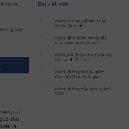
Bài viết mới
 lòng cọc
Nệm cho người hay thức
khuya làm việc
ẽ không còn
Nệm giúp giảm căng não
sau ngày làm việc dài
ố lượng
Nệm phù hợp cho sử dụng
bền bỉ 8-12 năm
t
Nệm không bị suy giảm
đàn hồi theo thời gian
Nệm không gây tích tụ khí
VOC
gon và sức
người thư
 sát và