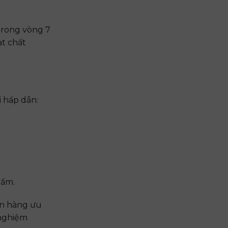
trong vòng 7
t chất
i hấp dẫn:
hẩm.
án hàng ưu
 nghiệm