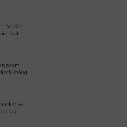
 nhân viên
hẩm chất
sản phẩm
mới mà không
cam kết về
 trợ sửa