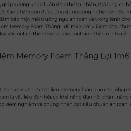
, giúp xương khớp luôn ở tư thế tự nhiên, thả lỏng cơ b
i cổ. Sản phẩm còn được ứng dụng công nghệ hiện đại, 
đảm bảo một môi trường ngủ an toàn và trong lành cho
n Nệm Memory Foam Thắng Lợi 1m6 x 2m x 15cm cho nhữn
 dậy với một cơ thể khỏe khoắn, một tinh thần minh mẫn
 Nệm Memory Foam Thắng Lợi 1m6 
ợc sản xuất từ chất liệu memory foam cao cấp, nhập k
am là vật liệu đàn hồi, có khả năng đàn hồi chậm, nâng 
được kiểm nghiệm và chứng nhận đạt tiêu chuẩn an toàn,