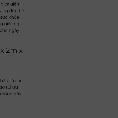
ắp và giảm
mang đến bề
 sức khỏe
g giấc ngủ
 cho ngày
x 2m x
hẩu từ các
đỡ tối ưu
 không gây