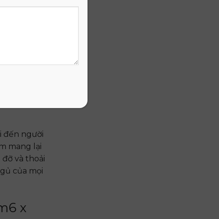
 mốc hiện
g, đảm bảo
 những người
i đến người
ệm mang lại
 đỡ và thoải
ngủ của mọi
m6 x