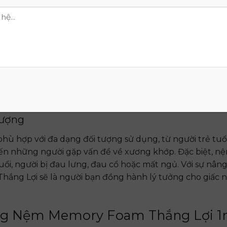
hoái.
ng
ược xử lý bằng công nghệ kháng khuẩn và chống nấm
ự phát triển của vi khuẩn, nấm và các tác nhân gây dị ứn
và an toàn cho sức khỏe. Đây là lựa chọn lý tưởng cho
tượng
 hợp với đa dạng đối tượng sử dụng, từ người trẻ tuổ
đến những người gặp vấn đề về xương khớp. Đặc biệt, n
tuổi, người bị đau lưng, đau cổ hoặc mất ngủ. Với sự nâng
hắng Lợi sẽ là người bạn đồng hành lý tưởng cho giấc 
ng Nệm Memory Foam Thắng Lợi 1