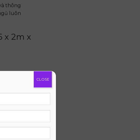
và thông
 ngủ luôn
6 x 2m x
o vệ cột
CLOSE
phân bổ đều
 nâng đỡ tối
êm ái và
 giúp thả
i một cơ thể