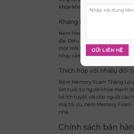
khỏe khoắn và tinh thần sảng k
Kháng khuẩn, chống dị ứ
Nệm Memory Foam Thắng Lợi đ
đại. Điều này giúp ngăn chặn s
một môi trường ngủ trong lành 
nhạy cảm hoặc dễ bị dị ứng.
Thích hợp với nhiều đối 
Nệm Memory Foam Thắng Lợi phù
lớn tuổi, từ người khỏe mạnh 
lợi ích tuyệt vời cho người cao 
mái tối ưu, nệm Memory Foam T
nhà.
Chính sách bán hà