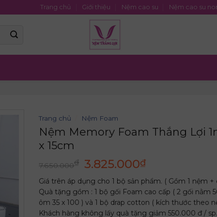
Trang chủ
Giới thiệu
Nệm cao su
Nệm cao su no
Trang chủ
/
Nệm Foam
Nệm Memory Foam Thắng Lợi 1
x 15cm
Giá
Giá
3.825.000
₫
₫
7.650.000
gốc
hiện
Giá trên áp dụng cho 1 bộ sản phẩm. ( Gồm 1 nệm + 
là:
tại
Quà tặng gồm : 1 bộ gối Foam cao cấp ( 2 gối nằm 50
7.650.000₫.
là:
ôm 35 x 100 ) và 1 bộ drap cotton ( kích thước theo n
3.825.000₫.
Khách hàng không lấy quà tặng giảm 550.000 đ / sp