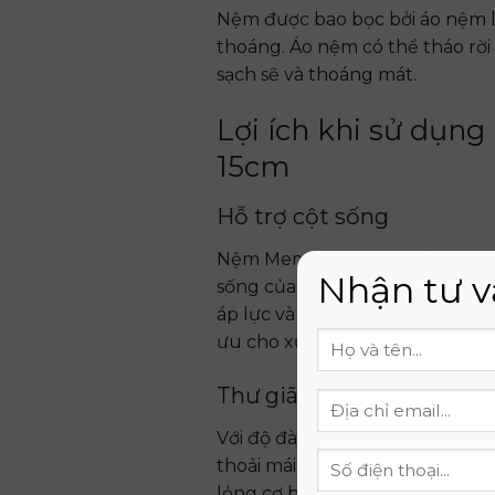
Nệm được bao bọc bởi áo nệm l
thoáng. Áo nệm có thể tháo rời
sạch sẽ và thoáng mát.
Lợi ích khi sử dụ
15cm
Hỗ trợ cột sống
Nệm Memory Foam Thắng Lợi 1
Nhận tư v
sống của bạn. Chất liệu memor
áp lực và giảm thiểu tình trạng
ưu cho xương khớp, giúp duy tr
Thư giãn cơ thể
Với độ đàn hồi và mềm mại vượ
thoải mái cho toàn bộ cơ thể. 
lỏng cơ bắp và giảm căng thẳng