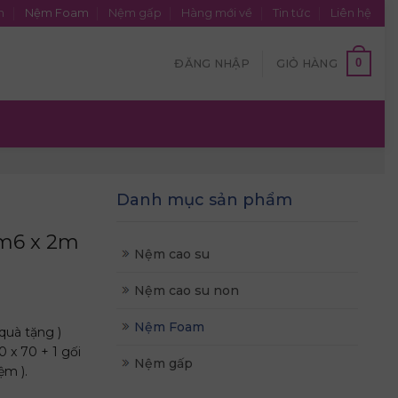
n
Nệm Foam
Nệm gấp
Hàng mới về
Tin tức
Liên hệ
0
ĐĂNG NHẬP
GIỎ HÀNG
Danh mục sản phẩm
m6 x 2m
Nệm cao su
Nệm cao su non
Nệm Foam
quà tặng )
 x 70 + 1 gối
Nệm gấp
ệm ).
.