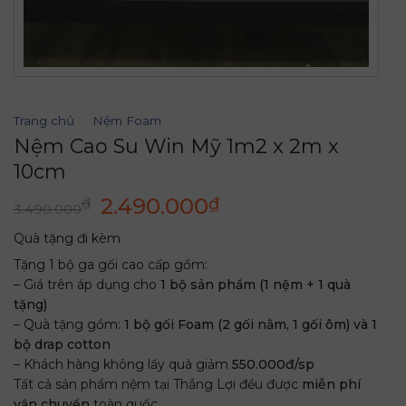
Trang chủ
/
Nệm Foam
Nệm Cao Su Win Mỹ 1m2 x 2m x
10cm
Giá
Giá
2.490.000
₫
₫
3.490.000
gốc
hiện
Quà tặng đi kèm
là:
tại
Tặng 1 bộ ga gối cao cấp gồm:
3.490.000₫.
là:
– Giá trên áp dụng cho
1 bộ sản phẩm (1 nệm + 1 quà
2.490.000₫.
tặng)
– Quà tặng gồm:
1 bộ gối Foam (2 gối nằm, 1 gối ôm) và 1
bộ drap cotton
– Khách hàng không lấy quà giảm
550.000đ/sp
Tất cả sản phẩm nệm tại Thắng Lợi đều được
miễn phí
vận chuyển
toàn quốc