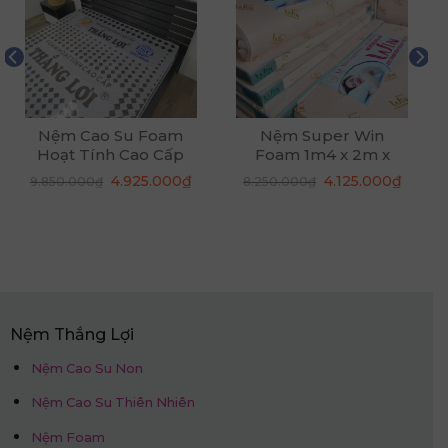
Nệm Cao Su Foam
Nệm Super Win
Hoạt Tính Cao Cấp
Foam 1m4 x 2m x
1m2 x 2m x 20cm
20cm
Giá
Giá
Giá
Giá
4.925.000
₫
4.125.000
₫
9.850.000
₫
8.250.000
₫
gốc
hiện
gốc
hiện
là:
tại
là:
tại
9.850.000₫.
là:
8.250.000₫.
là:
4.925.000₫.
4.125.
Nệm Thắng Lợi
Nệm Cao Su Non
Nệm Cao Su Thiên Nhiên
Nệm Foam