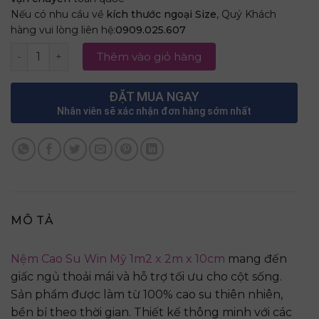
Nếu có nhu cầu về
kích thước ngoại Size
, Quý Khách
hàng vui lòng liên hệ:
0909.025.607
Nệm Cao Su Win Mỹ 1m2 x 2m x 10cm số lượng
Thêm vào giỏ hàng
ĐẶT MUA NGAY
Nhân viên sẽ xác nhận đơn hàng sớm nhất
MÔ TẢ
Nệm Cao Su Win Mỹ 1m2 x 2m x 10cm
mang đến
giấc ngủ thoải mái và hỗ trợ tối ưu cho cột sống.
Sản phẩm được làm từ 100% cao su thiên nhiên,
bền bỉ theo thời gian. Thiết kế thông minh với các