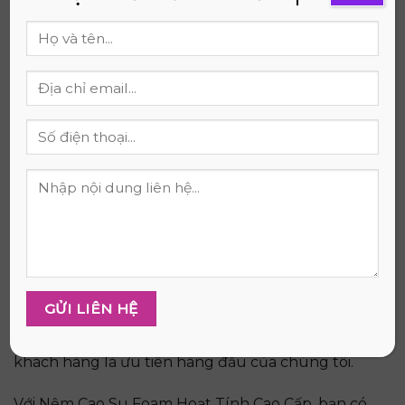
lắng nghe nhu cầu của bạn, giải đáp mọi thắc mắc
và đưa ra những tư vấn phù hợp nhất. Chúng tôi
cam kết mang đến sự hài lòng tối đa cho khách
hàng.
Khi đặt hàng, bạn sẽ được hưởng dịch vụ giao
hàng nhanh chóng và miễn phí vận chuyển.
Chúng tôi hiểu rằng thời gian của bạn rất quý giá,
vì vậy chúng tôi luôn cố gắng giao hàng trong
thời gian sớm nhất có thể.
Chúng tôi tự tin về chất lượng sản phẩm và mang
đến chính sách bảo hành uy tín lên đến 15 năm.
Trong trường hợp sản phẩm có lỗi do nhà sản
xuất, chúng tôi cam kết hoàn tiền 100% hoặc hỗ
trợ đổi trả trong vòng 7 ngày. Sự hài lòng của
khách hàng là ưu tiên hàng đầu của chúng tôi.
Với Nệm Cao Su Foam Hoạt Tính Cao Cấp, bạn có