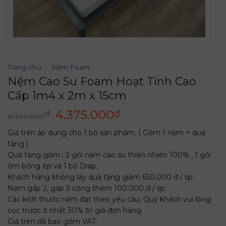
Trang chủ
/
Nệm Foam
Nệm Cao Su Foam Hoạt Tính Cao
Cấp 1m4 x 2m x 15cm
Giá
Giá
4.375.000
₫
₫
8.750.000
gốc
hiện
Giá trên áp dụng cho 1 bộ sản phẩm. ( Gồm 1 nệm + quà
là:
tại
tặng )
8.750.000₫.
là:
Quà tặng gồm : 2 gối nằm cao su thiên nhiên 100% , 1 gối
4.375.000₫.
ôm bông ép và 1 bộ Drap.
Khách hàng không lấy quà tặng giảm 650.000 đ / sp.
Nệm gấp 2, gấp 3 cộng thêm 100.000 đ / sp.
Các kích thước nệm đặt theo yêu cầu, Quý khách vui lòng
cọc trước ít nhất 30% trị giá đơn hàng.
Giá trên đã bao gồm VAT.