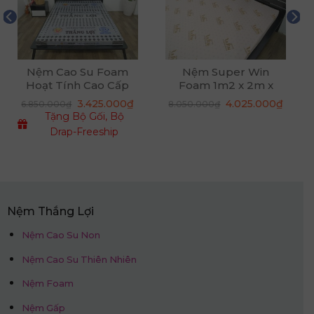
Nệm Cao Su Foam
Nệm Super Win
Hoạt Tính Cao Cấp
Foam 1m2 x 2m x
20cm
á
Giá
Giá
3.425.000
₫
4.025.000
₫
6.850.000
₫
8.050.000
₫
ện
gốc
hiện
Tặng Bộ Gối, Bộ
là:
tại
8.050.000₫.
là:
Drap-Freeship
425.000₫.
4.025
Nệm Thắng Lợi
Nệm Cao Su Non
Nệm Cao Su Thiên Nhiên
Nệm Foam
Nệm Gấp