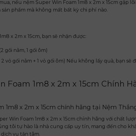
mua, nếu nệm Super Win Foam 1m8 x 2m x 15cm gặp lỗi 
rả sản phẩm mà không mất bất kỳ chi phí nào.
m8 x 2m x 15cm, bạn sẽ nhận được:
2 gối nằm, 1 gối ôm)
, 2 vỏ gối nằm + 1 vỏ gối ôm) Nếu không lấy quà, bạn sẽ
n Foam 1m8 x 2m x 15cm Chính H
 1m8 x 2m x 15cm chính hãng tại Nệm Thắng
r Win Foam 1m8 x 2m x 15cm chính hãng với chất lượn
úng tôi tự hào là nhà cung cấp uy tín, mang đến cho k
dịch vụ tận tâm.