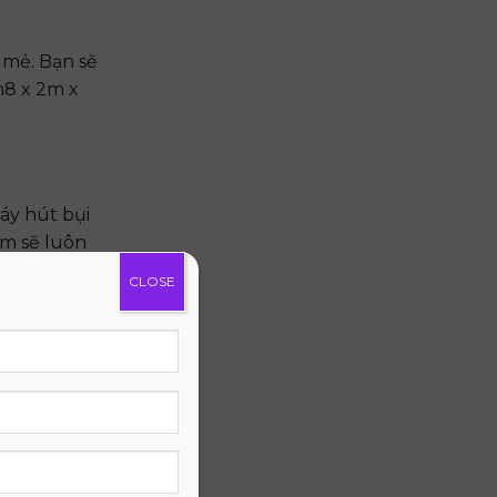
 mẻ. Bạn sẽ
m8 x 2m x
áy hút bụi
ệm sẽ luôn
CLOSE
iên giàu
ợp nhất với