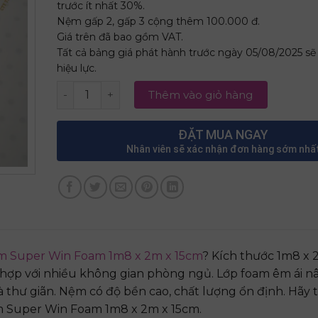
trước ít nhất 30%.
Nệm gấp 2, gấp 3 cộng thêm 100.000 đ.
Giá trên đã bao gồm VAT.
Tất cả bảng giá phát hành trước ngày 05/08/2025 s
hiệu lực.
Nệm Super Win Foam 1m8 x 2m x 15cm số lượng
Thêm vào giỏ hàng
ĐẶT MUA NGAY
Nhân viên sẽ xác nhận đơn hàng sớm nhấ
m Super Win Foam 1m8 x 2m x 15cm
? Kích thước 1m8 x 
ợp với nhiều không gian phòng ngủ. Lớp foam êm ái n
và thư giãn. Nệm có độ bền cao, chất lượng ổn định. Hãy
ệm Super Win Foam 1m8 x 2m x 15cm.