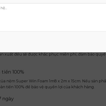
miễn phí
ao hàng nhanh chóng và miễn phí vận chuyển. Bạn sẽ n
 15cm trong thời gian sớm nhất mà không phải trả thê
năm
 15cm được bảo hành uy tín trong vòng 15 năm. Trong
 sản xuất đều sẽ được khắc phục miễn phí, đảm bảo quyền 
 tiền 100%
g của nệm Super Win Foam 1m8 x 2m x 15cm. Nếu sản ph
hoàn tiền 100% để bảo vệ quyền lợi của khách hàng.
7 ngày