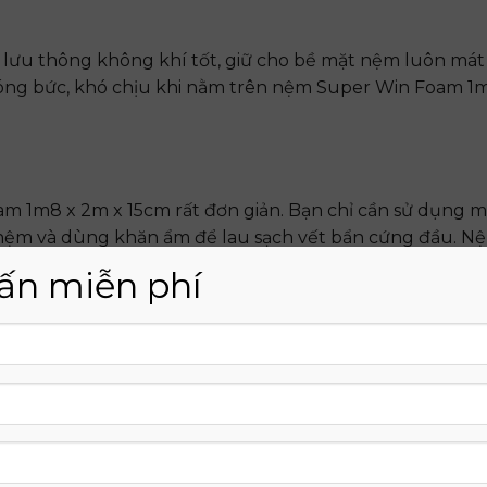
 lưu thông không khí tốt, giữ cho bề mặt nệm luôn mát
nóng bức, khó chịu khi nằm trên nệm Super Win Foam 1
am 1m8 x 2m x 15cm rất đơn giản. Bạn chỉ cần sử dụng m
t nệm và dùng khăn ẩm để lau sạch vết bẩn cứng đầu. N
ấn miễn phí
g và dịch vụ khách hàng
ghiệp
ch vụ tư vấn tận tâm và chuyên nghiệp. Đội ngũ nhân v
 được chiếc nệm Super Win Foam 1m8 x 2m x 15cm phù h