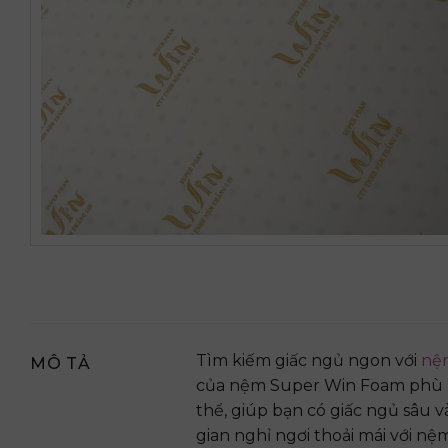
Tìm kiếm giấc ngủ ngon với
nệ
MÔ TẢ
của nệm Super Win Foam phù h
thể, giúp bạn có giấc ngủ sâu 
gian nghỉ ngơi thoải mái với n