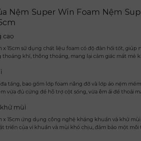
của Nệm Super Win Foam Nệm Sup
15cm
g cao
 15cm sử dụng chất liệu foam có độ đàn hồi tốt, giúp 
 thoáng khí, thông thoáng, mang lại cảm giác mát mẻ k
i
c đa tầng, bao gồm lớp foam nâng đỡ và lớp áo nệm mềm 
 vừa đủ cứng để hỗ trợ cột sống, vừa êm ái để thoải má
 khử mùi
x 15cm ứng dụng công nghệ kháng khuẩn và khử mùi t
át triển của vi khuẩn và mùi khó chịu, đảm bảo một môi