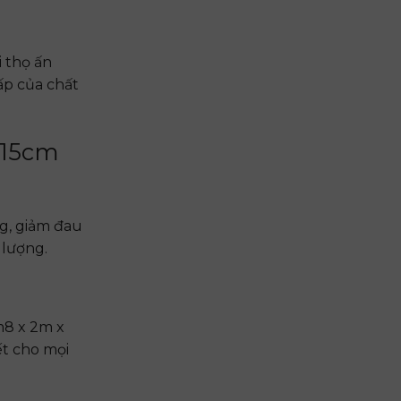
 thọ ấn
ấp của chất
 15cm
g, giảm đau
 lượng.
m8 x 2m x
ết cho mọi