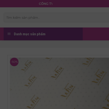
Skip
CÔNG TY TNHH NỆM THẮNG LỢI
to
content
Tìm
kiếm:
Danh mục sản phẩm
-50%