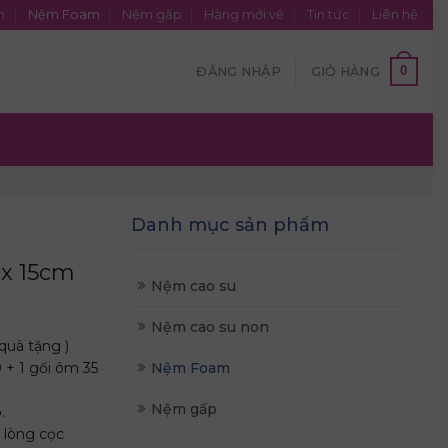
n
Nệm Foam
Nệm gấp
Hàng mới về
Tin tức
Liên hệ
0
ĐĂNG NHẬP
GIỎ HÀNG
Danh mục sản phẩm
x 15cm
Nệm cao su
Nệm cao su non
quà tặng )
 + 1 gối ôm 35
Nệm Foam
Nệm gấp
.
 lòng cọc