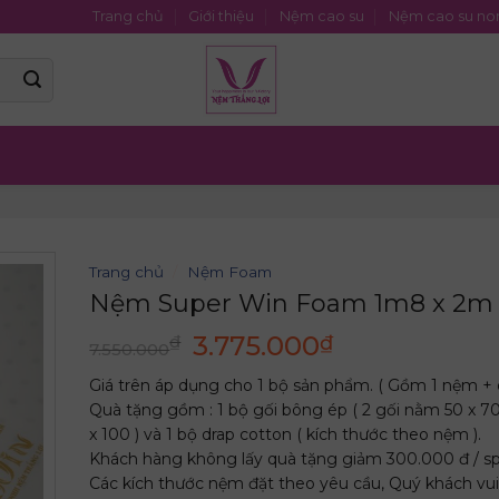
Trang chủ
Giới thiệu
Nệm cao su
Nệm cao su no
Trang chủ
/
Nệm Foam
Nệm Super Win Foam 1m8 x 2m 
Giá
Giá
3.775.000
₫
₫
7.550.000
gốc
hiện
Giá trên áp dụng cho 1 bộ sản phẩm. ( Gồm 1 nệm + 
là:
tại
Quà tặng gồm : 1 bộ gối bông ép ( 2 gối nằm 50 x 70
7.550.000₫.
là:
x 100 ) và 1 bộ drap cotton ( kích thước theo nệm ).
3.775.000₫.
Khách hàng không lấy quà tặng giảm 300.000 đ / sp
Các kích thước nệm đặt theo yêu cầu, Quý khách vui