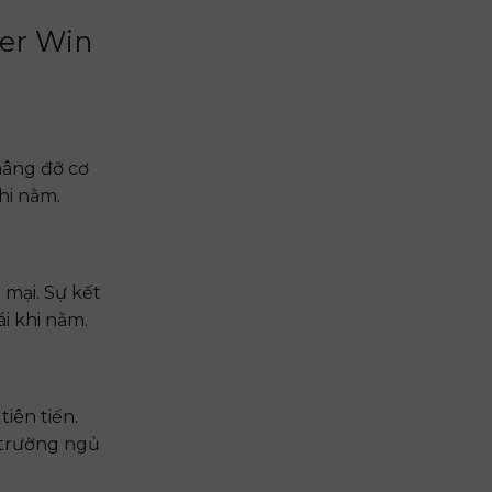
er Win
nâng đỡ cơ
hi nằm.
mại. Sự kết
i khi nằm.
iên tiến.
 trường ngủ