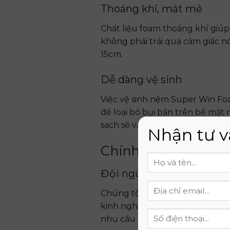
Thoáng khí, mát mẻ
Chất liệu foam thoáng khí giúp
không phải trải qua cảm giác 
15cm.
Dễ dàng vệ sinh
Việc vệ sinh nệm Super Win Fo
để loại bỏ bụi bẩn trên bề mặ
sạch sẽ và vệ sinh.
Nhận tư v
Chính sách bán hàn
Đội ngũ tư vấn chuyên n
Chúng tôi cam kết mang đến dị
kinh nghiệm sẽ giúp bạn chọn
nhu cầu của mình.