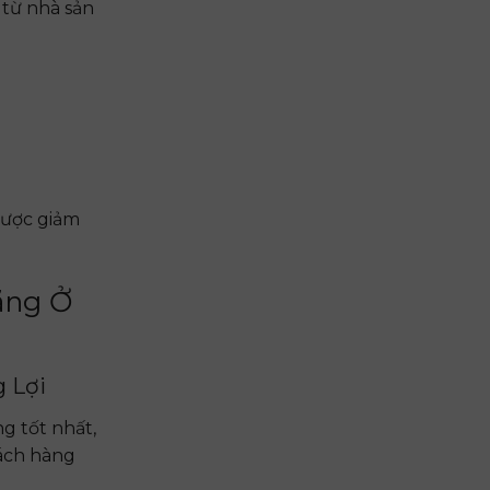
từ nhà sản
 được giảm
ãng Ở
 Lợi
g tốt nhất,
hách hàng