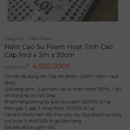
Trang chủ
/
Nệm Foam
Nệm Cao Su Foam Hoạt Tính Cao
Cấp 1m2 x 2m x 20cm
Giá
Giá
4.925.000
₫
₫
9.850.000
gốc
hiện
Giá trên áp dụng cho 1 bộ sản phẩm. ( Gồm 1 nệm + quà
là:
tại
tặng )
9.850.000₫.
là:
Quà tặng gồm : 2 gối nằm cao su thiên nhiên 100% , 1 gối
4.925.000₫.
ôm bông ép và 1 bộ Drap.
Khách hàng không lấy quà tặng giảm 650.000 đ / sp.
Nệm gấp 2, gấp 3 cộng thêm 100.000 đ / sp.
Các kích thước nệm đặt theo yêu cầu, Quý khách vui lòng
cọc trước ít nhất 30% trị giá đơn hàng.
Giá trên đã bao gồm VAT.