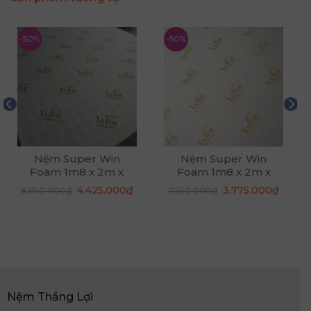
-50%
-50%
Nệm Super Win
Nệm Super Win
Foam 1m8 x 2m x
Foam 1m8 x 2m x
20cm
15cm
Giá
Giá
Giá
Giá
4.425.000
₫
3.775.000
₫
8.850.000
₫
7.550.000
₫
n
gốc
hiện
gốc
hiện
là:
tại
là:
tại
8.850.000₫.
là:
7.550.000₫.
là:
25.000₫.
4.425.000₫.
3.775.
Nệm Thắng Lợi