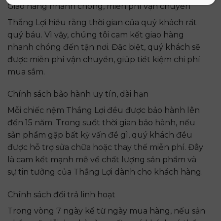
Giao hàng nhanh chóng, miễn phí vận chuyển
Thắng Lợi hiểu rằng thời gian của quý khách rất
quý báu. Vì vậy, chúng tôi cam kết giao hàng
nhanh chóng đến tận nơi. Đặc biệt, quý khách sẽ
được miễn phí vận chuyển, giúp tiết kiệm chi phí
mua sắm.
Chính sách bảo hành uy tín, dài hạn
Mỗi chiếc nệm Thắng Lợi đều được bảo hành lên
đến 15 năm. Trong suốt thời gian bảo hành, nếu
sản phẩm gặp bất kỳ vấn đề gì, quý khách đều
được hỗ trợ sửa chữa hoặc thay thế miễn phí. Đây
là cam kết mạnh mẽ về chất lượng sản phẩm và
sự tin tưởng của Thắng Lợi dành cho khách hàng.
Chính sách đổi trả linh hoạt
Trong vòng 7 ngày kể từ ngày mua hàng, nếu sản