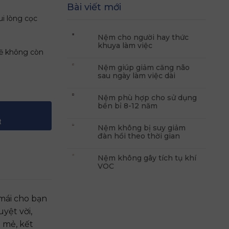
Bài viết mới
ui lòng cọc
Nệm cho người hay thức
khuya làm việc
sẽ không còn
Nệm giúp giảm căng não
sau ngày làm việc dài
 15cm số lượng
Nệm phù hợp cho sử dụng
bền bỉ 8-12 năm
t
Nệm không bị suy giảm
đàn hồi theo thời gian
Nệm không gây tích tụ khí
VOC
mái cho bạn
uyệt vời,
 mẻ, kết