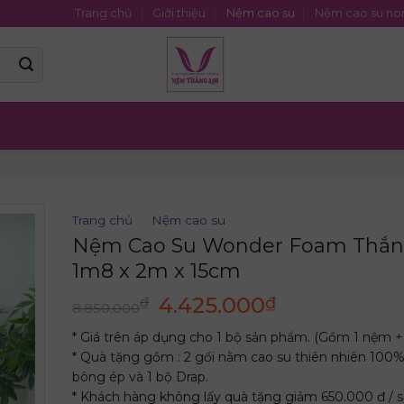
Trang chủ
Giới thiệu
Nệm cao su
Nệm cao su no
Trang chủ
/
Nệm cao su
Nệm Cao Su Wonder Foam Thắn
1m8 x 2m x 15cm
Giá
Giá
4.425.000
₫
₫
8.850.000
gốc
hiện
* Giá trên áp dụng cho 1 bộ sản phẩm. (Gồm 1 nệm +
là:
tại
* Quà tặng gồm : 2 gối nằm cao su thiên nhiên 100%
8.850.000₫.
là:
bông ép và 1 bộ Drap.
4.425.000₫.
* Khách hàng không lấy quà tặng giảm 650.000 đ / s