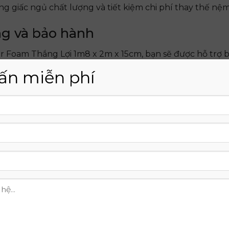
g giấc ngủ chất lượng và tiết kiệm chi phí thay thế nệm
ng và bảo hành
Foam Thắng Lợi 1m8 x 2m x 15cm, bạn sẽ được hỗ trợ b
hiệp và tận tâm. Chúng tôi cam kết mang đến cho bạn 
ấn miễn phí
t nhất, đảm bảo sự hài lòng của khách hàng.
g tôi cung cấp dịch vụ giao hàng nhanh chóng và miễn 
n phẩm một cách nhanh chóng và tiết kiệm chi phí.
ng Lợi 1m8 x 2m x 15cm được bảo hành lên đến 15 năm
vào chất lượng sản phẩm. Trong trường hợp sản phẩm có 
 đổi trả trong vòng 7 ngày và hoàn tiền 100%. Đây là ca
lòng của khách hàng.
bảo hành uy tín, chúng tôi mong muốn mang đến cho bạ
à sự an tâm khi sử dụng Nệm Cao Su Wonder Foam Thắn
g tôi và tận hưởng giấc ngủ chất lượng, mang lại sức kh