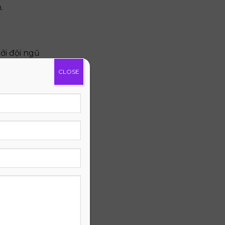
.
ởi đội ngũ
sản phẩm
CLOSE
phí vận
, thể hiện
lỗi do nhà
m kết mạnh
n trải
g Lợi 1m8 x
ỏe và hạnh