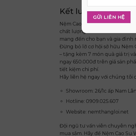
Kết luận
Nệm Cao Su Wonder Foam Thắng
chất lượng và sức khỏe tốt hơn.
mang đến cho bạn và gia đình m
Đừng bỏ lỡ cơ hội sở hữu Nệm 
– tặng kèm 7 món quà giá trị v
ngay 650.000đ trên giá sản phẩ
tiết kiệm chi phí.
Hãy liên hệ ngay với chúng tôi 
Showroom: 26/1c ấp Nam Lân
Hotline: 0909.025.607
Website: nemthangloi.net
Đội ngũ tư vấn viên chuyên ngh
mua sắm. Hãy để Nệm Cao Su W