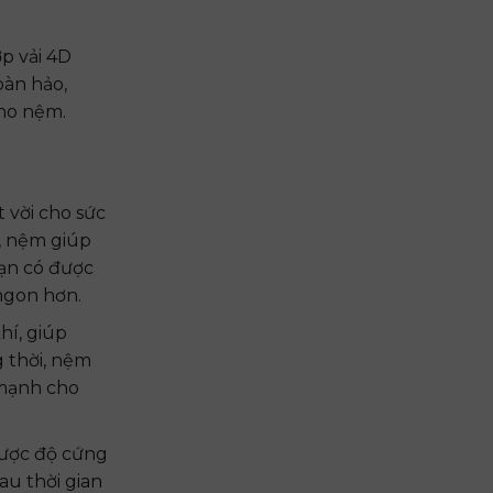
p vải 4D
oàn hảo,
cho nệm.
 vời cho sức
u, nệm giúp
bạn có được
ngon hơn.
hí, giúp
g thời, nệm
 mạnh cho
được độ cứng
au thời gian