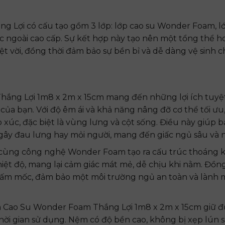
Lợi có cấu tạo gồm 3 lớp: lớp cao su Wonder Foam, lớ
ọc ngoài cao cấp. Sự kết hợp này tạo nên một tổng thể h
 vời, đồng thời đảm bảo sự bền bỉ và dễ dàng vệ sinh 
ng Lợi 1m8 x 2m x 15cm mang đến những lợi ích tuyệt
của bạn. Với độ êm ái và khả năng nâng đỡ cơ thể tối ư
p xúc, đặc biệt là vùng lưng và cột sống. Điều này giúp 
 gây đau lưng hay mỏi người, mang đến giấc ngủ sâu và 
n cùng công nghệ Wonder Foam tạo ra cấu trúc thoáng k
iệt độ, mang lại cảm giác mát mẻ, dễ chịu khi nằm. Đồn
ấm mốc, đảm bảo một môi trường ngủ an toàn và lành
ệm Cao Su Wonder Foam Thắng Lợi 1m8 x 2m x 15cm giữ 
thời gian sử dụng. Nệm có độ bền cao, không bị xẹp lún s