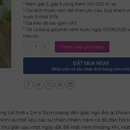
* Nệm gấp 2, gấp 3 cộng thêm 100.000 đ / sp.
* Các kích thước nệm đặt theo yêu cầu, Quý khách v
trước ít nhất 30%
* Giá trên đã bao gồm VAT.
* Tất cả bảng giá phát hành trước ngày 05/08/2025 
hiệu lực.
Nệm Cao Su Wonder Foam Thắng Lợi 1m8 x 2m x
Thêm vào giỏ hàng
ĐẶT MUA NGAY
Nhân viên sẽ xác nhận đơn hàng sớm nhấ
 Lợi 1m8 x 2m x 15cm mang đến giấc ngủ êm ái, thoải 
minh và chất liệu cao su thiên nhiên, nệm có độ đàn hồi t
n thư giãn sau một ngày dài. Bề mặt nệm thoáng khí, mát