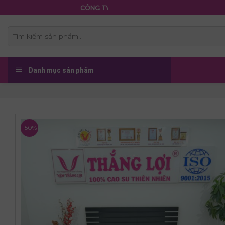
Skip
CÔNG TY TNHH NỆM THẮNG LỢI
to
content
Tìm
kiếm:
Danh mục sản phẩm
-50%