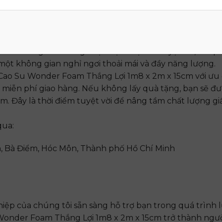
 Lợi 1m8 x 2m x 15cm là sự lựa chọn hoàn hảo cho một
 Với những tính năng vượt trội và lợi ích tuyệt vời, sản 
ột không gian nghỉ ngơi thoải mái và đầy năng lượng.
Cao Su Wonder Foam Thắng Lợi 1m8 x 2m x 15cm với ưu 
à miễn phí giao hàng. Nếu không lấy quà tặng, bạn sẽ đ
m. Đây là thời điểm tuyệt vời để nâng tầm chất lượng gi
qua:
, Bà Điểm, Hóc Môn, Thành phố Hồ Chí Minh
iệp của chúng tôi sẵn sàng hỗ trợ bạn trong quá trình 
onder Foam Thắng Lợi 1m8 x 2m x 15cm trở thành ngư