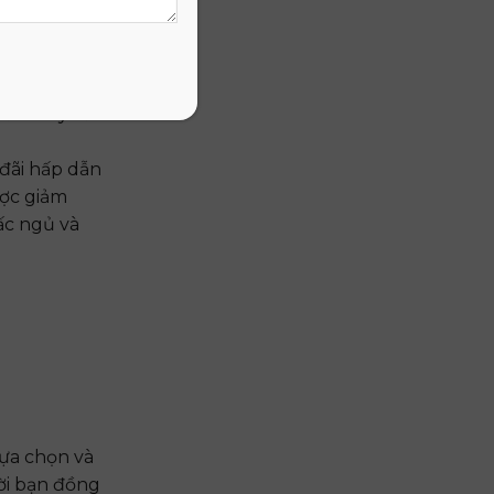
 giấc ngủ
phẩm này sẽ
đãi hấp dẫn
ược giảm
ấc ngủ và
lựa chọn và
ời bạn đồng