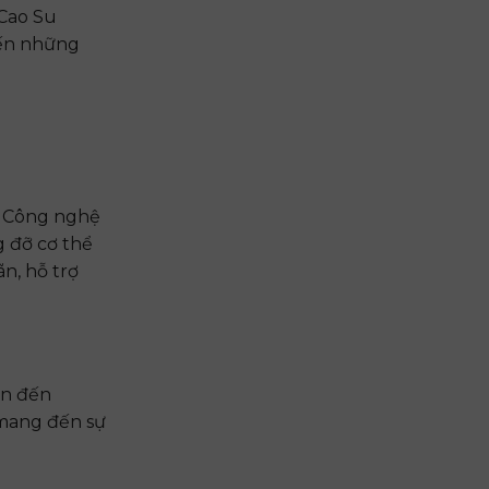
Cao Su
đến những
. Công nghệ
g đỡ cơ thể
ãn, hỗ trợ
ơn đến
 mang đến sự