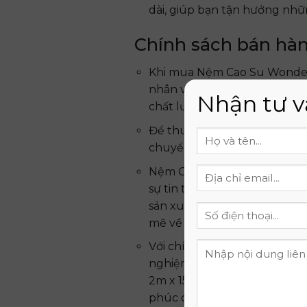
dài, giúp bạn tận hưởng nhữn
Chính sách bán hà
Khi mua Nệm Cao Su Wonder 
nhân viên tư vấn chuyên ng
Nhận tư v
chất lượng cao và dịch vụ tố
Để thuận tiện cho bạn, chún
chuyển. Bạn sẽ nhận được sả
Nệm Cao Su Wonder Foam Thắ
sự tin tưởng của chúng tôi 
sản xuất, bạn sẽ được hỗ trợ
mẽ về chất lượng và sự hài 
Với chính sách bán hàng và 
nghiệm mua sắm tuyệt vời v
2m x 15cm. Hãy đến với chún
phúc cho bạn và gia đình.