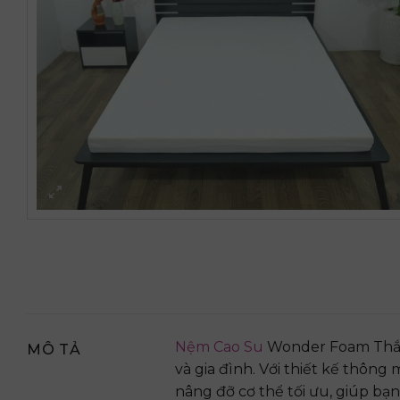
Nệm Cao Su
Wonder Foam Thắng
MÔ TẢ
và gia đình. Với thiết kế thông 
nâng đỡ cơ thể tối ưu, giúp bạ