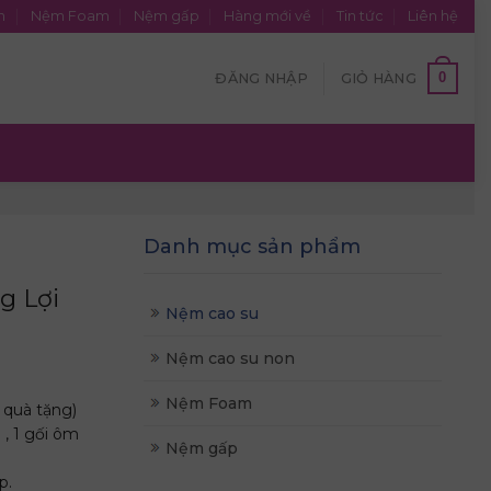
n
Nệm Foam
Nệm gấp
Hàng mới về
Tin tức
Liên hệ
0
ĐĂNG NHẬP
GIỎ HÀNG
Danh mục sản phẩm
g Lợi
Nệm cao su
Nệm cao su non
Nệm Foam
 quà tặng)
 , 1 gối ôm
Nệm gấp
p.