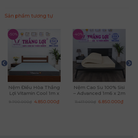
Sản phẩm tương tự
-50%
-40%
Nệm Điều Hòa Thắng
Nệm Cao Su 100% Sisi
Lợi Vitamin Cool 1m x
– Advanced 1m6 x 2m
2m x 15cm
x 5cm
Giá
Giá
Giá
Giá
4.850.000
₫
6.850.000
₫
9.700.000
₫
11.417.000
₫
gốc
hiện
gốc
hiện
là:
tại
là:
tại
9.700.000₫.
là:
11.417.000₫.
là:
4.850.000₫.
6.850.