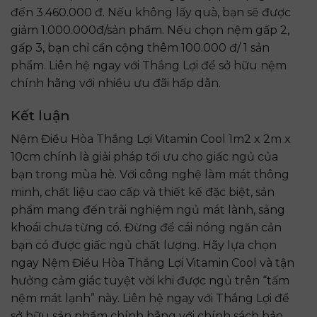
đến 3.460.000 đ. Nếu không lấy quà, bạn sẽ được
giảm 1.000.000đ/sản phẩm. Nếu chọn nệm gấp 2,
gấp 3, bạn chỉ cần cộng thêm 100.000 đ/ 1 sản
phẩm. Liên hệ ngay với Thắng Lợi để sở hữu nệm
chính hãng với nhiều ưu đãi hấp dẫn.
Kết luận
Nệm Điều Hòa Thắng Lợi Vitamin Cool 1m2 x 2m x
10cm chính là giải pháp tối ưu cho giấc ngủ của
bạn trong mùa hè. Với công nghệ làm mát thông
minh, chất liệu cao cấp và thiết kế đặc biệt, sản
phẩm mang đến trải nghiệm ngủ mát lành, sảng
khoái chưa từng có. Đừng để cái nóng ngăn cản
bạn có được giấc ngủ chất lượng. Hãy lựa chọn
ngay Nệm Điều Hòa Thắng Lợi Vitamin Cool và tận
hưởng cảm giác tuyệt vời khi được ngủ trên “tấm
nệm mát lạnh” này. Liên hệ ngay với Thắng Lợi để
sở hữu sản phẩm chính hãng với chính sách bảo