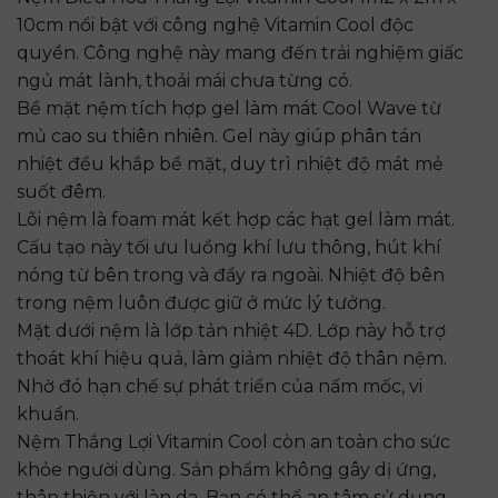
10cm nổi bật với công nghệ Vitamin Cool độc
quyền. Công nghệ này mang đến trải nghiệm giấc
ngủ mát lành, thoải mái chưa từng có.
Bề mặt nệm tích hợp gel làm mát Cool Wave từ
mủ cao su thiên nhiên. Gel này giúp phân tán
nhiệt đều khắp bề mặt, duy trì nhiệt độ mát mẻ
suốt đêm.
Lõi nệm là foam mát kết hợp các hạt gel làm mát.
Cấu tạo này tối ưu luồng khí lưu thông, hút khí
nóng từ bên trong và đẩy ra ngoài. Nhiệt độ bên
trong nệm luôn được giữ ở mức lý tưởng.
Mặt dưới nệm là lớp tản nhiệt 4D. Lớp này hỗ trợ
thoát khí hiệu quả, làm giảm nhiệt độ thân nệm.
Nhờ đó hạn chế sự phát triển của nấm mốc, vi
khuẩn.
Nệm Thắng Lợi Vitamin Cool còn an toàn cho sức
khỏe người dùng. Sản phẩm không gây dị ứng,
thân thiện với làn da. Bạn có thể an tâm sử dụng