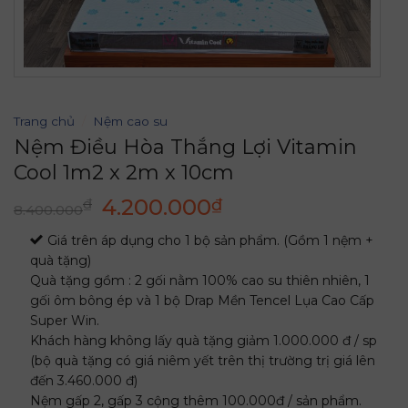
Trang chủ
/
Nệm cao su
Nệm Điều Hòa Thắng Lợi Vitamin
Cool 1m2 x 2m x 10cm
Giá
Giá
4.200.000
₫
₫
8.400.000
gốc
hiện
Giá trên áp dụng cho 1 bộ sản phẩm. (Gồm 1 nệm +
là:
tại
quà tặng)
8.400.000₫.
là:
Quà tặng gồm : 2 gối nằm 100% cao su thiên nhiên, 1
4.200.000₫.
gối ôm bông ép và 1 bộ Drap Mền Tencel Lụa Cao Cấp
Super Win.
Khách hàng không lấy quà tặng giảm 1.000.000 đ / sp
(bộ quà tặng có giá niêm yết trên thị trường trị giá lên
đến 3.460.000 đ)
Nệm gấp 2, gấp 3 cộng thêm 100.000đ / sản phẩm.