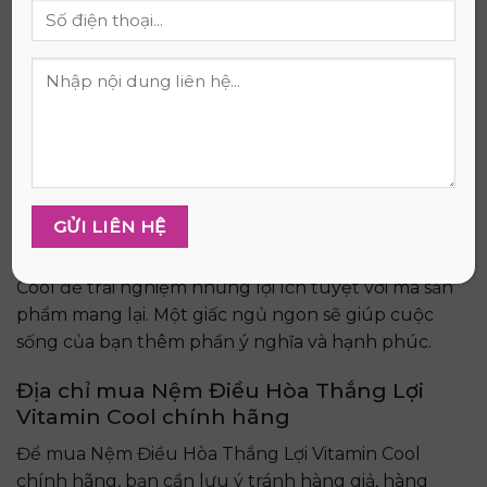
đầy năng lượng cho ngày mới.
Nệm Thắng Lợi Vitamin Cool phù hợp với mọi đối
tượng sử dụng. Dù bạn là người lớn tuổi, trẻ em
hay người hay ra mồ hôi khi ngủ, nệm đều đáp
ứng tốt nhu cầu của bạn.
Sử dụng nệm điều hòa này, chất lượng cuộc sống
của bạn sẽ được nâng cao đáng kể. Bạn sẽ có sức
khỏe tốt hơn, tinh thần thoải mái hơn để tận
hưởng cuộc sống trọn vẹn.
Hãy lựa chọn Nệm Điều Hòa Thắng Lợi Vitamin
Cool để trải nghiệm những lợi ích tuyệt vời mà sản
phẩm mang lại. Một giấc ngủ ngon sẽ giúp cuộc
sống của bạn thêm phần ý nghĩa và hạnh phúc.
Địa chỉ mua Nệm Điều Hòa Thắng Lợi
Vitamin Cool chính hãng
Để mua Nệm Điều Hòa Thắng Lợi Vitamin Cool
chính hãng, bạn cần lưu ý tránh hàng giả, hàng