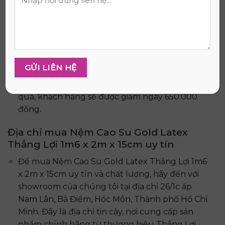
khách hàng có thể yên tâm với chính sách đổi
trả trong vòng 7 ngày.
Bên cạnh đó, Thắng Lợi còn mang đến nhiều
ưu đãi hấp dẫn. Khi mua nệm Cao Su Gold
Latex, khách hàng sẽ nhận được bộ quà tặng
giá trị gồm 2 gối nằm cao su thiên nhiên, 1 gối
ôm gòn và 1 bộ drap cao cấp. Nếu không nhận
quà, khách hàng sẽ được giảm ngay 650.000
đồng.
Địa chỉ mua Nệm Cao Su Gold Latex
Thắng Lợi 1m6 x 2m x 15cm uy tín
Để mua Nệm Cao Su Gold Latex Thắng Lợi 1m6
x 2m x 15cm uy tín và chất lượng, hãy đến với
showroom của chúng tôi tại địa chỉ 26/1c ấp
Nam Lân, Bà Điểm, Hóc Môn, Thành phố Hồ Chí
Minh. Đây là địa chỉ tin cậy, nơi cung cấp sản
phẩm chính hãng từ thương hiệu Thắng Lợi.