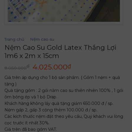
Trang chủ
/
Nệm cao su
Nệm Cao Su Gold Latex Thắng Lợi
1m6 x 2m x 15cm
Giá
Giá
4.025.000
₫
₫
8.050.000
gốc
hiện
Giá trên áp dụng cho 1 bộ sản phẩm. ( Gồm 1 nệm + quà
là:
tại
tặng )
8.050.000₫.
là:
Quà tặng gồm : 2 gối nằm cao su thiên nhiên 100% , 1 gối
4.025.000₫.
ôm bông ép và 1 bộ Drap.
Khách hàng không lấy quà tặng giảm 650.000 đ / sp.
Nệm gấp 2, gấp 3 cộng thêm 100.000 đ / sp.
Các kích thước nệm đặt theo yêu cầu, Quý khách vui lòng
cọc trước ít nhất 30%.
Giá trên đã bao gồm VAT.