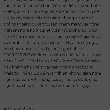
sức khỏe tối ưu của bạn. Với chất liệu cao su thiên
nhiên, kích thước rộng rãi, độ đàn hồi và nâng đỡ
tuyệt vời, cùng với tính năng kháng khuẩn và
thông thoáng vượt trội, sản phẩm mang đến trải
nghiệm nghỉ ngơi tuyệt vời nhất. Đừng bỏ lỡ cơ
hội sở hữu chiếc nệm chất lượng này với giá ưu đãi
và chính sách hậu mãi hấp dẫn. Hãy liên hệ ngay
với showroom Thắng Lợi hoặc gọi hotline
0909.025.607 để được tư vấn chi tiết và mua ngay
nệm Cao Su Gold Latex 1m6 x 2m x 15cm. Ngoài ra,
hãy khám phá thêm các sản phẩm chất lượng
khác từ Thắng Lợi để hoàn thiện không gian nghỉ
ngơi của bạn. Với Thắng Lợi, bạn sẽ có được giấc
ngủ hoàn hảo và sức khỏe dồi dào mỗi ngày.
ĐÁNH GIÁ (0)