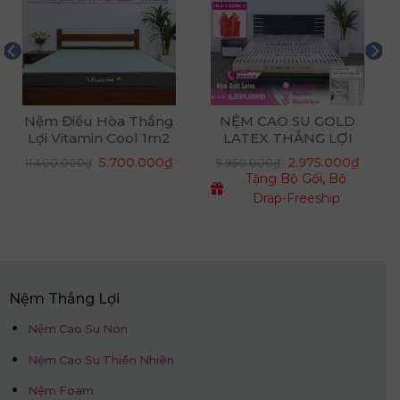
Nệm Điều Hòa Thắng
NỆM CAO SU GOLD
Lợi Vitamin Cool 1m2
LATEX THẮNG LỢI
x 2m x 20cm
á
Giá
Giá
5.700.000
₫
2.975.000
₫
11.400.000
₫
5.950.000
₫
ện
gốc
hiện
Tặng Bộ Gối, Bộ
là:
tại
11.400.000₫.
là:
Drap-Freeship
550.000₫.
5.700.000₫.
Nệm Thắng Lợi
Nệm Cao Su Non
Nệm Cao Su Thiên Nhiên
Nệm Foam