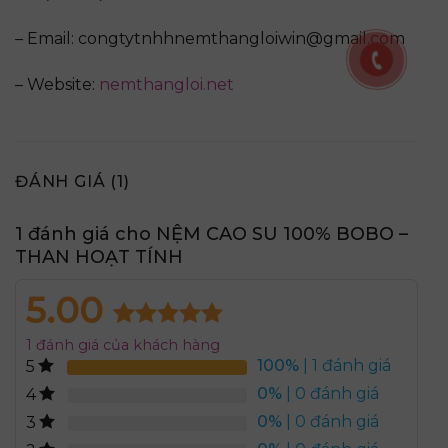
– Email: congtytnhhnemthangloiwin@gmail.com
– Website:
nemthangloi.net
ĐÁNH GIÁ (1)
1 đánh giá cho
NỆM CAO SU 100% BOBO –
THAN HOẠT TÍNH
5.00
5.00
1
trên 5
1
đánh giá của khách hàng
dựa trên
100%
| 1 đánh giá
5
đánh giá
0%
| 0 đánh giá
4
0%
| 0 đánh giá
3