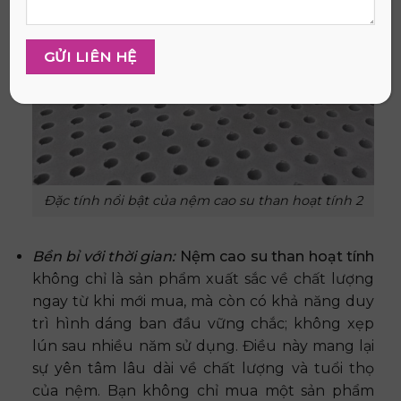
Đặc tính nổi bật của nệm cao su than hoạt tính 2
Bền bỉ với thời gian:
Nệm cao su than hoạt tính
không chỉ là sản phẩm xuất sắc về chất lượng
ngay từ khi mới mua, mà còn có khả năng duy
trì hình dáng ban đầu vững chắc; không xẹp
lún sau nhiều năm sử dụng. Điều này mang lại
sự yên tâm lâu dài về chất lượng và tuổi thọ
của nệm. Bạn không chỉ mua một sản phẩm