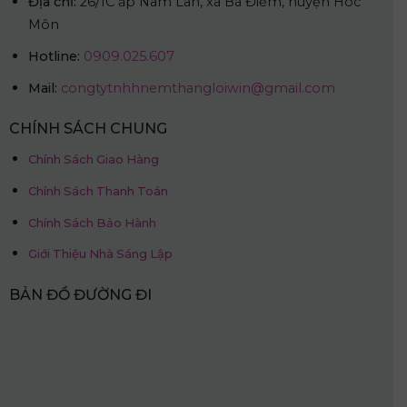
Địa chỉ:
26/1C ấp Nam Lân, xã Bà Điểm, huyện Hóc
Môn
Hotline:
0909.025.607
Mail:
congtytnhhnemthangloiwin@gmail.com
CHÍNH SÁCH CHUNG
Chính Sách Giao Hàng
Chính Sách Thanh Toán
Chính Sách Bảo Hành
Giới Thiệu Nhà Sáng Lập
BẢN ĐỒ ĐƯỜNG ĐI