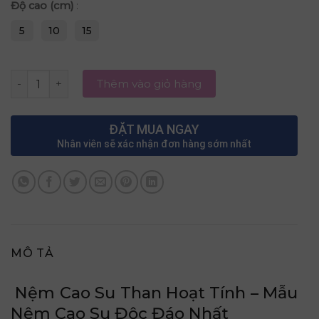
Độ cao (cm)
:
5
10
15
NỆM CAO SU 100% BOBO - THAN HOẠT TÍNH số lượng
Thêm vào giỏ hàng
ĐẶT MUA NGAY
Nhân viên sẽ xác nhận đơn hàng sớm nhất
MÔ TẢ
Nệm Cao Su Than Hoạt Tính – Mẫu
Nệm Cao Su Độc Đáo Nhất