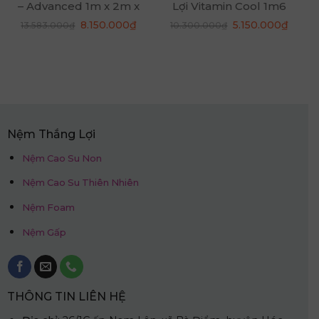
– Advanced 1m x 2m x
Lợi Vitamin Cool 1m6
10cm
x 2m x 15cm
á
Giá
Giá
Giá
Giá
8.150.000
₫
5.150.000
₫
13.583.000
₫
10.300.000
₫
ện
gốc
hiện
gốc
hiện
là:
tại
là:
tại
13.583.000₫.
là:
10.300.000₫.
là:
850.000₫.
8.150.000₫.
5.150.
Nệm Thắng Lợi
Nệm Cao Su Non
Nệm Cao Su Thiên Nhiên
Nệm Foam
Nệm Gấp
THÔNG TIN LIÊN HỆ