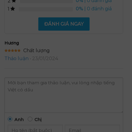
0%
| 0 đánh giá
2
0%
| 0 đánh giá
1
ĐÁNH GIÁ NGAY
Hương
Chất lượng
Được xếp
Thảo luận
•
23/01/2024
hạng
5
5
sao
Anh
Chị