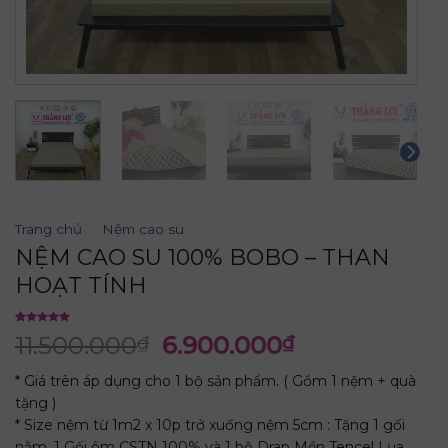
Trang chủ
/
Nệm cao su
NỆM CAO SU 100% BOBO – THAN
HOẠT TÍNH
5.00
1
trên
11.500.000
6.900.000
₫
₫
5 dựa trên
đánh giá
* Giá trên áp dụng cho 1 bộ sản phẩm. ( Gồm 1 nệm + quà
tặng )
* Size nệm từ 1m2 x 10p trở xuống nệm 5cm : Tặng 1 gối
nằm, 1 Gối ôm CSTN 100% và 1 bộ Drap Mền Tencel Lụa