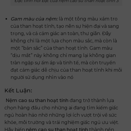
Đặc tính nổi bật của nệm cao su than hoạt tính 3
Gam màu của nệm:
là một tông màu xám tro
của than hoạt tính, tạo nên sự hiện đại và sang
trọng, và cả cảm giác an toàn, thư giãn. Đây
không chỉ là một lựa chọn màu sắc, mà còn là
một “bản sắc” của than hoạt tính. Gam màu
“dịu mắt” này không chỉ mang lại không gian
tràn ngập sự ấm áp và tinh tế, mà còn truyền
đạt cảm giác dễ chịu của than hoạt tính khi mỗi
người sử dụng nhìn vào nó
Kết Luận:
Nệm cao su than hoạt tính
đang trở thành lựa
chọn hàng đầu cho những ai đang tìm kiếm giấc
ngủ hoàn hảo nhờ những lợi ích vượt trội về sức
khỏe, môi trường và trải nghiệm giấc ngủ ưu việt.
Hãy biến
nệm cao su than hoạt tính
thành nền