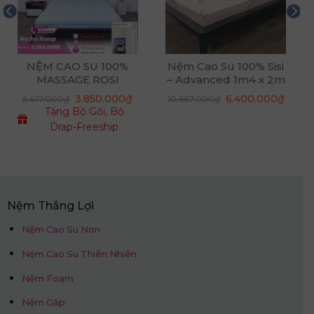
NỆM CAO SU 100%
Nệm Cao Su 100% Sisi
MASSAGE ROSI
– Advanced 1m4 x 2m
x 5cm
Giá
Giá
3.850.000
₫
6.400.000
₫
6.417.000
₫
10.667.000
₫
gốc
hiện
Tặng Bộ Gối, Bộ
là:
tại
10.667.000₫.
là:
Drap-Freeship
6.400
Nệm Thắng Lợi
Nệm Cao Su Non
Nệm Cao Su Thiên Nhiên
Nệm Foam
Nệm Gấp