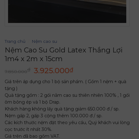
Trang chủ
/
Nệm cao su
Nệm Cao Su Gold Latex Thắng Lợi
1m4 x 2m x 15cm
Giá
Giá
3.925.000
₫
₫
7.850.000
gốc
hiện
Giá trên áp dụng cho 1 bộ sản phẩm. ( Gồm 1 nệm + quà
là:
tại
tặng )
7.850.000₫.
là:
Quà tặng gồm : 2 gối nằm cao su thiên nhiên 100% , 1 gối
3.925.000₫.
ôm bông ép và 1 bộ Drap.
Khách hàng không lấy quà tặng giảm 650.000 đ / sp.
Nệm gấp 2, gấp 3 cộng thêm 100.000 đ / sp.
Các kích thước nệm đặt theo yêu cầu, Quý khách vui lòng
cọc trước ít nhất 30%.
Giá trên đã bao gồm VAT.