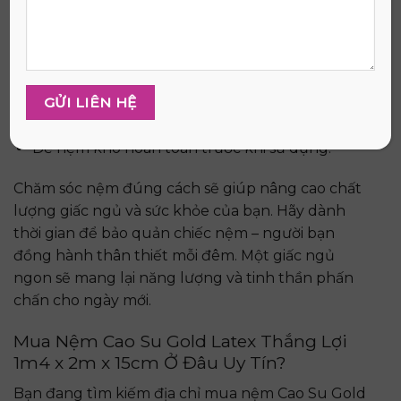
Dùng máy hút bụi loại bỏ bụi bẩn trên bề mặt.
Phơi nệm dưới nắng nhẹ giúp khử mùi và loại
bỏ ẩm.
Dùng chất tẩy rửa chuyên dụng để làm sạch
vết bẩn.
Để nệm khô hoàn toàn trước khi sử dụng.
Chăm sóc nệm đúng cách sẽ giúp nâng cao chất
lượng giấc ngủ và sức khỏe của bạn. Hãy dành
thời gian để bảo quản chiếc nệm – người bạn
đồng hành thân thiết mỗi đêm. Một giấc ngủ
ngon sẽ mang lại năng lượng và tinh thần phấn
chấn cho ngày mới.
Mua Nệm Cao Su Gold Latex Thắng Lợi
1m4 x 2m x 15cm Ở Đâu Uy Tín?
Bạn đang tìm kiếm địa chỉ mua nệm Cao Su Gold