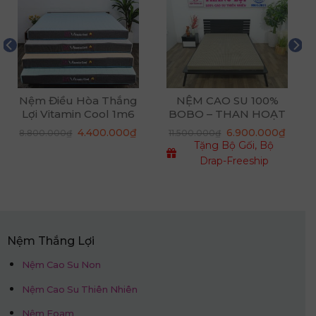
Nệm Điều Hòa Thắng
NỆM CAO SU 100%
Lợi Vitamin Cool 1m6
BOBO – THAN HOẠT
x 2m x 10cm
TÍNH
Giá
Giá
4.400.000
₫
6.900.000
₫
8.800.000
₫
11.500.000
₫
n
gốc
hiện
Tặng Bộ Gối, Bộ
là:
tại
8.800.000₫.
là:
Drap-Freeship
50.000₫.
4.400.000₫.
Nệm Thắng Lợi
Nệm Cao Su Non
Nệm Cao Su Thiên Nhiên
Nệm Foam