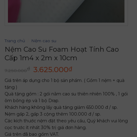
Trang chủ
/
Nệm cao su
Nệm Cao Su Foam Hoạt Tính Cao
Cấp 1m4 x 2m x 10cm
Giá
Giá
3.625.000
₫
₫
7.250.000
gốc
hiện
Giá trên áp dụng cho 1 bộ sản phẩm. ( Gồm 1 nệm + quà
là:
tại
tặng )
7.250.000₫.
là:
Quà tặng gồm : 2 gối nằm cao su thiên nhiên 100% , 1 gối
3.625.000₫.
ôm bông ép và 1 bộ Drap.
Khách hàng không lấy quà tặng giảm 650.000 đ / sp.
Nệm gấp 2, gấp 3 cộng thêm 100.000 đ / sp.
Các kích thước nệm đặt theo yêu cầu, Quý khách vui lòng
cọc trước ít nhất 30% trị giá đơn hàng.
Giá trên đã bao gồm VAT.