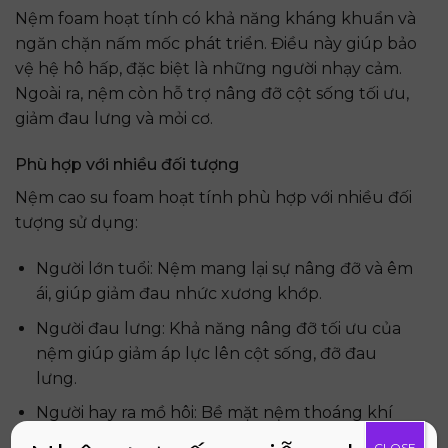
Nệm foam hoạt tính có khả năng kháng khuẩn và
ngăn chặn nấm mốc phát triển. Điều này giúp bảo
vệ hệ hô hấp, đặc biệt là những người nhạy cảm.
Ngoài ra, nệm còn hỗ trợ nâng đỡ cột sống tối ưu,
giảm đau lưng và mỏi cơ.
Phù hợp với nhiều đối tượng
Nệm cao su foam hoạt tính phù hợp với nhiều đối
tượng sử dụng:
Người lớn tuổi: Nệm mang lại sự nâng đỡ và êm
ái, giúp giảm đau nhức xương khớp.
Người đau lưng: Khả năng nâng đỡ tối ưu của
nệm giúp giảm áp lực lên cột sống, đỡ đau
lưng.
Người hay ra mồ hôi: Bề mặt nệm thoáng khí
giúp thấm hút mồ hôi, mang lại cảm giác khô
CLOSE