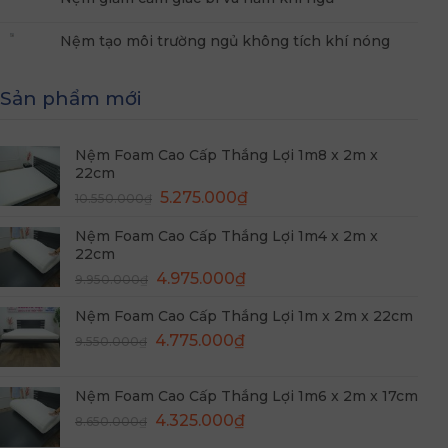
Nệm tạo môi trường ngủ không tích khí nóng
Sản phẩm mới
Nệm Foam Cao Cấp Thắng Lợi 1m8 x 2m x
22cm
Giá
Giá
5.275.000
₫
10.550.000
₫
gốc
hiện
Nệm Foam Cao Cấp Thắng Lợi 1m4 x 2m x
là:
tại
22cm
10.550.000₫.
là:
Giá
Giá
4.975.000
₫
5.275.000₫.
9.950.000
₫
gốc
hiện
Nệm Foam Cao Cấp Thắng Lợi 1m x 2m x 22cm
là:
tại
Giá
Giá
9.950.000₫.
4.775.000
₫
là:
9.550.000
₫
gốc
hiện
4.975.000₫.
là:
tại
Nệm Foam Cao Cấp Thắng Lợi 1m6 x 2m x 17cm
9.550.000₫.
là:
Giá
Giá
4.325.000
₫
8.650.000
₫
4.775.000₫.
gốc
hiện