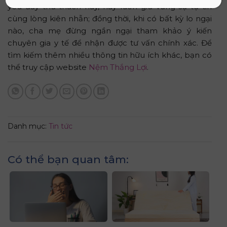
yêu đầy thử thách này, hãy luôn giữ vững sự tự tin
cùng lòng kiên nhẫn; đồng thời, khi có bất kỳ lo ngại
nào, cha mẹ đừng ngần ngại tham khảo ý kiến
chuyên gia y tế để nhận được tư vấn chính xác. Để
tìm kiếm thêm nhiều thông tin hữu ích khác, bạn có
thể truy cập website
Nệm Thắng Lợi
.
Danh mục:
Tin tức
Có thể bạn quan tâm: