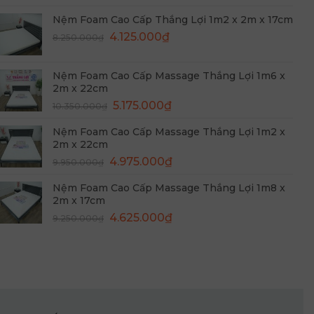
là:
tại
Nệm Foam Cao Cấp Thắng Lợi 1m2 x 2m x 17cm
8.650.000₫.
là:
Giá
Giá
4.125.000
₫
8.250.000
₫
4.325.000₫.
gốc
hiện
là:
tại
Nệm Foam Cao Cấp Massage Thắng Lợi 1m6 x
8.250.000₫.
là:
2m x 22cm
4.125.000₫.
Giá
Giá
5.175.000
₫
10.350.000
₫
gốc
hiện
Nệm Foam Cao Cấp Massage Thắng Lợi 1m2 x
là:
tại
2m x 22cm
10.350.000₫.
là:
Giá
Giá
4.975.000
₫
9.950.000
₫
5.175.000₫.
gốc
hiện
Nệm Foam Cao Cấp Massage Thắng Lợi 1m8 x
là:
tại
2m x 17cm
9.950.000₫.
là:
Giá
Giá
4.625.000
₫
9.250.000
₫
4.975.000₫.
gốc
hiện
là:
tại
9.250.000₫.
là:
4.625.000₫.