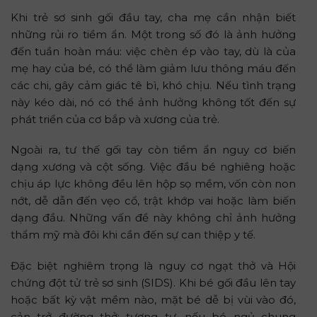
Khi trẻ sơ sinh gối đầu tay, cha mẹ cần nhận biết
những rủi ro tiềm ẩn. Một trong số đó là ảnh hưởng
đến tuần hoàn máu: việc chèn ép vào tay, dù là của
mẹ hay của bé, có thể làm giảm lưu thông máu đến
các chi, gây cảm giác tê bì, khó chịu. Nếu tình trạng
này kéo dài, nó có thể ảnh hưởng không tốt đến sự
phát triển của cơ bắp và xương của trẻ.
Ngoài ra, tư thế gối tay còn tiềm ẩn nguy cơ biến
dạng xương và cột sống. Việc đầu bé nghiêng hoặc
chịu áp lực không đều lên hộp sọ mềm, vốn còn non
nớt, dễ dẫn đến vẹo cổ, trật khớp vai hoặc làm biến
dạng đầu. Những vấn đề này không chỉ ảnh hưởng
thẩm mỹ mà đôi khi cần đến sự can thiệp y tế.
Đặc biệt nghiêm trọng là nguy cơ ngạt thở và Hội
chứng đột tử trẻ sơ sinh (SIDS). Khi bé gối đầu lên tay
hoặc bất kỳ vật mềm nào, mặt bé dễ bị vùi vào đó,
cản trở đường thở; tương tự, nếu bé ngủ chung