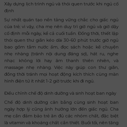
Xây dựng lịch trình ngủ và thói quen trước khi ngủ cố
định
Sự nhất quán tạo nền tảng vững chắc cho giấc ngủ
của trẻ; vì vậy, cha mẹ nên duy trì giờ ngủ và giờ dậy
cố định mỗi ngày, kể cả cuối tuần. Đồng thời, thiết lập
thói quen thư giãn kéo dài 30-60 phút trước giờ ngủ
bao gồm tắm nước ấm, đọc sách hoặc kể chuyện
nhẹ nhàng (tránh nội dung đáng sợ), hát ru, nghe
nhạc không lời hay âm thanh thiên nhiên, và
massage nhẹ nhàng. Việc này giúp con thư giãn,
đồng thời tránh mọi hoạt động kích thích cùng màn
hình điện tử ít nhất 1-2 giờ trước khi đi ngủ.
Điều chỉnh chế độ dinh dưỡng và sinh hoạt ban ngày
Chế độ dinh dưỡng cân bằng cùng sinh hoạt ban
ngày hợp lý cũng ảnh hưởng lớn đến giấc ngủ. Cha
mẹ cần đảm bảo trẻ ăn đủ các nhóm chất, đặc biệt
là vitamin và khoáng chất cần thiết. Buổi tối, nên tăng