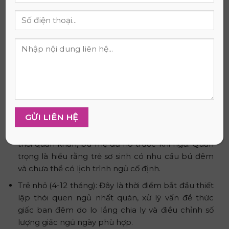
với tính cách, độ tuổi của con và quan điểm nuôi dạy
của gia đình, luôn đặt an toàn và cảm xúc của trẻ lên
hàng đầu.
Lời khuyên cụ thể theo từng độ tuổi
Vì nhu cầu ngủ của trẻ thay đổi theo độ tuổi, lời
khuyên cụ thể sẽ giúp cha mẹ áp dụng hiệu quả hơn.
Trẻ sơ sinh (0-3 tháng): Cha mẹ nên tập cho trẻ
phân biệt ngày đêm bằng cách cho tiếp xúc ánh
sáng ban ngày và giảm ánh sáng ban đêm, đồng
thời quấn khăn, bú mẹ đủ no trước khi ngủ. Quan
trọng là hiểu rằng trẻ sơ sinh có nhu cầu bú đêm
và chưa thể có lịch trình ngủ cố định.
Trẻ nhỏ (4-12 tháng): Đây là thời điểm bắt đầu thiết
lập thói quen ngủ nhất quán, xử lý vấn đề thức
giấc ban đêm do lo lắng chia ly và điều chỉnh số
lượng giấc ngủ ngày phù hợp.