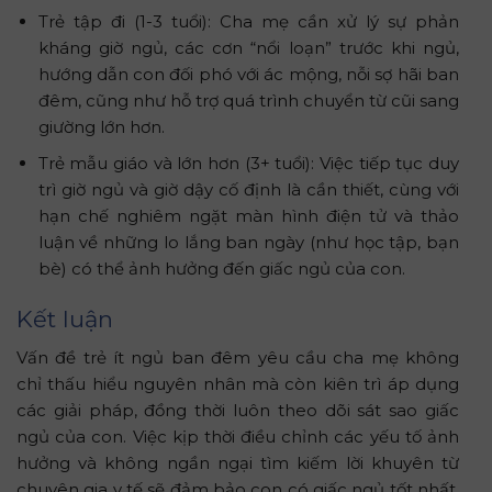
Trẻ tập đi (1-3 tuổi): Cha mẹ cần xử lý sự phản
kháng giờ ngủ, các cơn “nổi loạn” trước khi ngủ,
hướng dẫn con đối phó với ác mộng, nỗi sợ hãi ban
đêm, cũng như hỗ trợ quá trình chuyển từ cũi sang
giường lớn hơn.
Trẻ mẫu giáo và lớn hơn (3+ tuổi): Việc tiếp tục duy
trì giờ ngủ và giờ dậy cố định là cần thiết, cùng với
hạn chế nghiêm ngặt màn hình điện tử và thảo
luận về những lo lắng ban ngày (như học tập, bạn
bè) có thể ảnh hưởng đến giấc ngủ của con.
Kết luận
Vấn đề trẻ ít ngủ ban đêm yêu cầu cha mẹ không
chỉ thấu hiểu nguyên nhân mà còn kiên trì áp dụng
các giải pháp, đồng thời luôn theo dõi sát sao giấc
ngủ của con. Việc kịp thời điều chỉnh các yếu tố ảnh
hưởng và không ngần ngại tìm kiếm lời khuyên từ
chuyên gia y tế sẽ đảm bảo con có giấc ngủ tốt nhất,