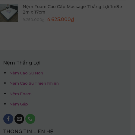
gốc
hiện
Nệm Foam Cao Cấp Massage Thắng Lợi 1m8 x
là:
tại
2m x 17cm
9.950.000₫.
là:
Giá
Giá
4.625.000
₫
9.250.000
₫
4.975.000₫.
gốc
hiện
là:
tại
9.250.000₫.
là:
4.625.000₫.
Nệm Thắng Lợi
Nệm Cao Su Non
Nệm Cao Su Thiên Nhiên
Nệm Foam
Nệm Gấp
THÔNG TIN LIÊN HỆ