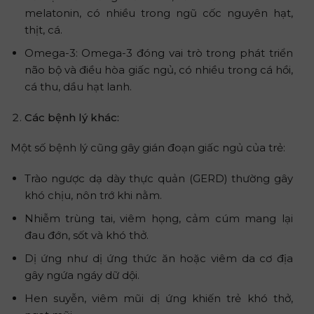
melatonin, có nhiều trong ngũ cốc nguyên hạt,
thịt, cá.
Omega-3: Omega-3 đóng vai trò trong phát triển
não bộ và điều hòa giấc ngủ, có nhiều trong cá hồi,
cá thu, dầu hạt lanh.
Các bệnh lý khác:
Một số bệnh lý cũng gây gián đoạn giấc ngủ của trẻ:
Trào ngược dạ dày thực quản (GERD) thường gây
khó chịu, nôn trớ khi nằm.
Nhiễm trùng tai, viêm họng, cảm cúm mang lại
đau đớn, sốt và khó thở.
Dị ứng như dị ứng thức ăn hoặc viêm da cơ địa
gây ngứa ngáy dữ dội.
Hen suyễn, viêm mũi dị ứng khiến trẻ khó thở,