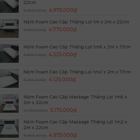
22cm
10.550.000₫.
là:
Giá
Giá
4.975.000
₫
5.275.000₫.
9.950.000
₫
gốc
hiện
Nệm Foam Cao Cấp Thắng Lợi 1m x 2m x 22cm
là:
tại
Giá
Giá
9.950.000₫.
4.775.000
₫
là:
9.550.000
₫
gốc
hiện
4.975.000₫.
là:
tại
Nệm Foam Cao Cấp Thắng Lợi 1m6 x 2m x 17cm
9.550.000₫.
là:
Giá
Giá
4.325.000
₫
8.650.000
₫
4.775.000₫.
gốc
hiện
là:
tại
Nệm Foam Cao Cấp Thắng Lợi 1m2 x 2m x 17cm
8.650.000₫.
là:
Giá
Giá
4.125.000
₫
8.250.000
₫
4.325.000₫.
gốc
hiện
là:
tại
Nệm Foam Cao Cấp Massage Thắng Lợi 1m6 x
8.250.000₫.
là:
2m x 22cm
4.125.000₫.
Giá
Giá
5.175.000
₫
10.350.000
₫
gốc
hiện
Nệm Foam Cao Cấp Massage Thắng Lợi 1m2 x
là:
tại
2m x 22cm
10.350.000₫.
là:
Giá
Giá
4.975.000
₫
9.950.000
₫
5.175.000₫.