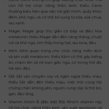
còn hỗ trợ chức năng thần kinh; thiếu Canxi
thường biểu hiện qua việc trẻ giật mình, quấy khóc
đêm, khó ngủ, và có thể bổ sung từ sữa, sữa chua,
rau xanh.
Magie: Magie giúp thư giãn cơ bắp và điều hòa
melatonin; thiếu Magie dẫn đến căng thẳng, chuột
rút và khó ngủ, tìm thấy trong hạt, rau bina, đậu.
Kẽm: Kẽm quan trọng cho chức năng miễn dịch
và sản xuất melatonin; thiếu Kẽm có thể gây biếng
ăn, chậm lớn và rối loạn giấc ngủ, có trong thịt đỏ,
hải sản, đậu.
Sắt: Sắt vận chuyển oxy và ngăn ngừa thiếu máu;
thiếu Sắt dẫn đến thiếu máu, mệt mỏi cùng hội
chứng chân không yên, nguồn cung cấp là thịt bò,
gan, đậu lăng.
Vitamin nhóm B (đặc biệt B6): Nhóm vitamin này
hỗ trợ chức năng thần kinh, sản xuất serotonin và