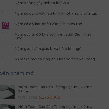
Nệm không gây tích tụ khí VOC
Nệm sử dụng vật liệu tinh khiết không pha tạp
07
Nệm có độ bật phân vùng theo cơ thể
Th4
Nệm duy trì độ khô tự nhiên suốt đêm, mát
lưng
Nệm giảm cảm giác bí và hầm khi ngủ
Nệm tạo môi trường ngủ không tích khí nóng
Sản phẩm mới
Nệm Foam Cao Cấp Thắng Lợi 1m8 x 2m x
22cm
Giá
Giá
5.275.000
₫
10.550.000
₫
gốc
hiện
Nệm Foam Cao Cấp Thắng Lợi 1m4 x 2m x
là:
tại