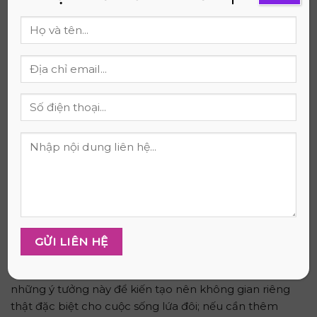
chồng muốn căn phòng có nét sang trọng mà vẫn
nhẹ nhàng, không bị rườm rà, phong cách Tân cổ
điển ở mức độ vừa phải, tập trung vào vài chi tiết tinh
tế, có thể là một lựa chọn đáng cân nhắc.
Kết Luận
Bạn thấy rằng việc trang trí phòng ngủ 10m2 cho vợ
chồng hoàn toàn có thể tạo nên một không gian vừa
đẹp, vừa tiện nghi lại lãng mạn. Bằng cách áp dụng
những nguyên tắc và giải pháp phù hợp, bạn hoàn
toàn có thể biến căn phòng nhỏ của mình thành tổ
ấm mơ ước. Giờ là lúc bạn nên bắt tay vào thực hiện
những ý tưởng này để kiến tạo nên không gian riêng
thật đặc biệt cho cuộc sống lứa đôi; nếu cần thêm
thông tin chi tiết để hỗ trợ quá trình này, bạn có thể
truy cập website
Nệm Thắng Lợi
để tham khảo.