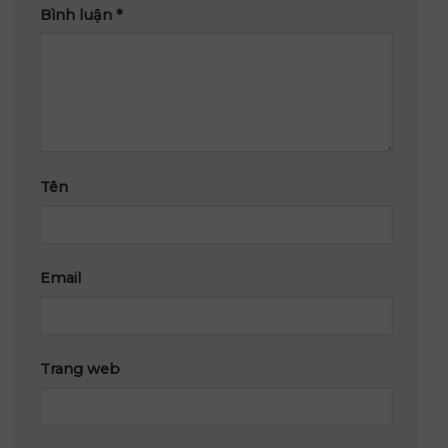
Tên
Email
Trang web
Lưu tên của tôi, email, và trang web trong
trình duyệt này cho lần bình luận kế tiếp của
tôi.