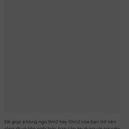
Để giúp phòng ngủ 9m2 hay 10m2 của bạn trở nên
rộng rãi và tiện nghi hơn, bạn cần áp dụng vài nguyên
tắc cơ bản. Lựa chọn màu sắc là chìa khóa. Gam màu
sáng làm chủ đạo giúp mở rộng không gian thị giác.
Bạn có thể thêm điểm nhấn màu sắc khác để căn
phòng có cá tính, tránh cảm giác đơn điệu. Ưu tiên