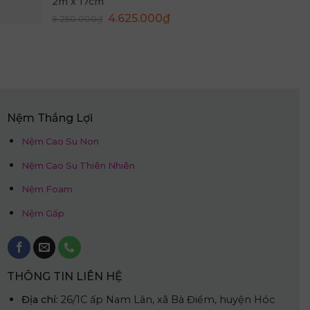
4.625.000₫.
Nệm Thắng Lợi
Nệm Cao Su Non
Nệm Cao Su Thiên Nhiên
Nệm Foam
Nệm Gấp
THÔNG TIN LIÊN HỆ
Địa chỉ:
26/1C ấp Nam Lân, xã Bà Điểm, huyện Hóc
Môn
Hotline:
0909.025.607
Mail:
congtytnhhnemthangloiwin@gmail.com