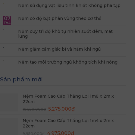
Nệm duy trì độ khô tự nhiên suốt đêm, mát
lưng
Nệm giảm cảm giác bí và hầm khi ngủ
Nệm tạo môi trường ngủ không tích khí nóng
Sản phẩm mới
Nệm Foam Cao Cấp Thắng Lợi 1m8 x 2m x
22cm
Giá
Giá
5.275.000
₫
10.550.000
₫
gốc
hiện
Nệm Foam Cao Cấp Thắng Lợi 1m4 x 2m x
là:
tại
22cm
10.550.000₫.
là:
Giá
Giá
4.975.000
₫
5.275.000₫.
9.950.000
₫
gốc
hiện
Nệm Foam Cao Cấp Thắng Lợi 1m x 2m x 22cm
là:
tại
Giá
Giá
9.950.000₫.
4.775.000
₫
là:
9.550.000
₫
gốc
hiện
4.975.000₫.
là:
tại