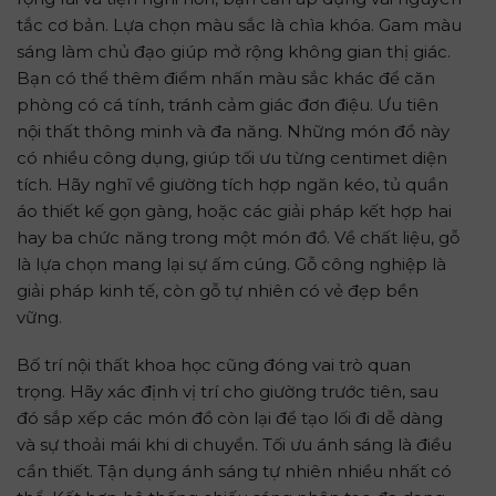
nội thất thông minh và đa năng. Những món đồ này
có nhiều công dụng, giúp tối ưu từng centimet diện
tích. Hãy nghĩ về giường tích hợp ngăn kéo, tủ quần
áo thiết kế gọn gàng, hoặc các giải pháp kết hợp hai
hay ba chức năng trong một món đồ. Về chất liệu, gỗ
là lựa chọn mang lại sự ấm cúng. Gỗ công nghiệp là
giải pháp kinh tế, còn gỗ tự nhiên có vẻ đẹp bền
vững.
Bố trí nội thất khoa học cũng đóng vai trò quan
trọng. Hãy xác định vị trí cho giường trước tiên, sau
đó sắp xếp các món đồ còn lại để tạo lối đi dễ dàng
và sự thoải mái khi di chuyển. Tối ưu ánh sáng là điều
cần thiết. Tận dụng ánh sáng tự nhiên nhiều nhất có
thể. Kết hợp hệ thống chiếu sáng nhân tạo đa dạng
để căn phòng luôn sáng sủa, có không khí dễ chịu.
Thêm vào những chi tiết trang trí. Tranh ảnh kỷ niệm,
đồ vật nhỏ bạn yêu thích, hoặc thảm trải sàn có thể
thêm gia vị cho tổ ấm, thể hiện dấu ấn cá nhân. Cuối