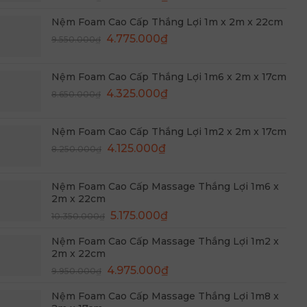
Nệm Foam Cao Cấp Thắng Lợi 1m6 x 2m x 17cm
9.550.000₫.
là:
Giá
Giá
4.325.000
₫
8.650.000
₫
4.775.000₫.
gốc
hiện
là:
tại
Nệm Foam Cao Cấp Thắng Lợi 1m2 x 2m x 17cm
8.650.000₫.
là:
Giá
Giá
4.125.000
₫
8.250.000
₫
4.325.000₫.
gốc
hiện
là:
tại
Nệm Foam Cao Cấp Massage Thắng Lợi 1m6 x
8.250.000₫.
là:
2m x 22cm
4.125.000₫.
Giá
Giá
5.175.000
₫
10.350.000
₫
gốc
hiện
Nệm Foam Cao Cấp Massage Thắng Lợi 1m2 x
là:
tại
2m x 22cm
10.350.000₫.
là:
Giá
Giá
4.975.000
₫
9.950.000
₫
5.175.000₫.
gốc
hiện
Nệm Foam Cao Cấp Massage Thắng Lợi 1m8 x
là:
tại
2m x 17cm
9.950.000₫.
là:
Giá
Giá
4.625.000
₫
9.250.000
₫
4.975.000₫.
gốc
hiện
là:
tại
9.250.000₫.
là: