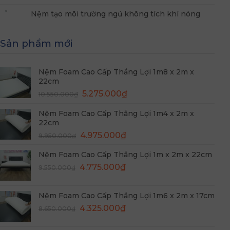
Nệm tạo môi trường ngủ không tích khí nóng
Sản phẩm mới
Nệm Foam Cao Cấp Thắng Lợi 1m8 x 2m x
22cm
Giá
Giá
5.275.000
₫
10.550.000
₫
gốc
hiện
Nệm Foam Cao Cấp Thắng Lợi 1m4 x 2m x
là:
tại
22cm
10.550.000₫.
là:
Giá
Giá
4.975.000
₫
5.275.000₫.
9.950.000
₫
gốc
hiện
Nệm Foam Cao Cấp Thắng Lợi 1m x 2m x 22cm
là:
tại
Giá
Giá
9.950.000₫.
4.775.000
₫
là:
9.550.000
₫
gốc
hiện
4.975.000₫.
là:
tại
Nệm Foam Cao Cấp Thắng Lợi 1m6 x 2m x 17cm
9.550.000₫.
là:
Giá
Giá
4.325.000
₫
8.650.000
₫
4.775.000₫.
gốc
hiện
là:
tại