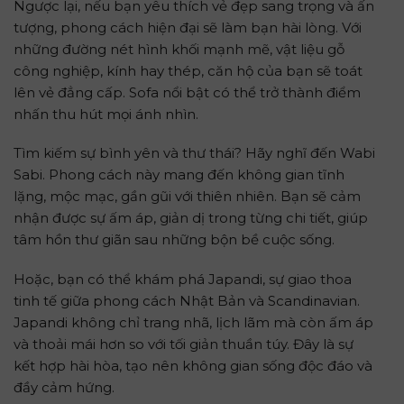
Ngược lại, nếu bạn yêu thích vẻ đẹp sang trọng và ấn
tượng, phong cách hiện đại sẽ làm bạn hài lòng. Với
những đường nét hình khối mạnh mẽ, vật liệu gỗ
công nghiệp, kính hay thép, căn hộ của bạn sẽ toát
lên vẻ đẳng cấp. Sofa nổi bật có thể trở thành điểm
nhấn thu hút mọi ánh nhìn.
Tìm kiếm sự bình yên và thư thái? Hãy nghĩ đến Wabi
Sabi. Phong cách này mang đến không gian tĩnh
lặng, mộc mạc, gần gũi với thiên nhiên. Bạn sẽ cảm
nhận được sự ấm áp, giản dị trong từng chi tiết, giúp
tâm hồn thư giãn sau những bộn bề cuộc sống.
Hoặc, bạn có thể khám phá Japandi, sự giao thoa
tinh tế giữa phong cách Nhật Bản và Scandinavian.
Japandi không chỉ trang nhã, lịch lãm mà còn ấm áp
và thoải mái hơn so với tối giản thuần túy. Đây là sự
kết hợp hài hòa, tạo nên không gian sống độc đáo và
đầy cảm hứng.