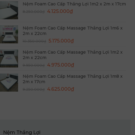
Nệm Foam Cao Cấp Thắng Lợi 1m2 x 2m x 17cm
8.650.000₫.
là:
Giá
Giá
4.125.000
₫
8.250.000
₫
4.325.000₫.
gốc
hiện
là:
tại
Nệm Foam Cao Cấp Massage Thắng Lợi 1m6 x
8.250.000₫.
là:
2m x 22cm
4.125.000₫.
Giá
Giá
5.175.000
₫
10.350.000
₫
gốc
hiện
Nệm Foam Cao Cấp Massage Thắng Lợi 1m2 x
là:
tại
2m x 22cm
10.350.000₫.
là:
Giá
Giá
4.975.000
₫
9.950.000
₫
5.175.000₫.
gốc
hiện
Nệm Foam Cao Cấp Massage Thắng Lợi 1m8 x
là:
tại
2m x 17cm
9.950.000₫.
là:
Giá
Giá
4.625.000
₫
9.250.000
₫
4.975.000₫.
gốc
hiện
là:
tại
9.250.000₫.
là:
4.625.000₫.
Nệm Thắng Lợi