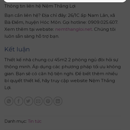
Thông tin liên hệ Nệm Thắng Lợi
Bạn cần liên hệ? Địa chỉ đây: 26/1C ấp Nam Lân, xã
Bà Điểm, huyện Hóc Môn. Gọi hotline: 0909.025.607.
Xem thêm tại website:
nemthangloi.net
. Chúng tôi
luôn sẵn sàng hỗ trợ bạn.
Kết luận
Thiết kế nhà chung cư 45m2 2 phòng ngủ đòi hỏi sự
thông minh. Áp dụng các phương pháp tối ưu không
gian. Bạn sẽ có căn hộ tiện nghi. Để biết thêm nhiều
bí quyết thiết kế, hãy truy cập website Nệm Thắng
Lợi.
Danh mục:
Tin tức