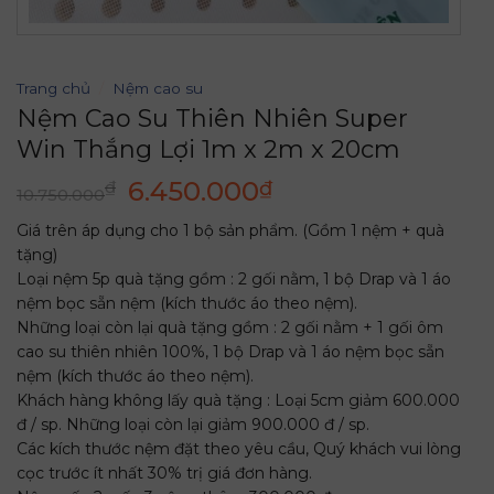
Trang chủ
/
Nệm cao su
Nệm Cao Su Thiên Nhiên Super
Win Thắng Lợi 1m x 2m x 20cm
Giá
Giá
6.450.000
₫
₫
10.750.000
gốc
hiện
Giá trên áp dụng cho 1 bộ sản phẩm. (Gồm 1 nệm + quà
là:
tại
tặng)
10.750.000₫.
là:
Loại nệm 5p quà tặng gồm : 2 gối nằm, 1 bộ Drap và 1 áo
6.450.000₫.
nệm bọc sẵn nệm (kích thước áo theo nệm).
Những loại còn lại quà tặng gồm : 2 gối nằm + 1 gối ôm
cao su thiên nhiên 100%, 1 bộ Drap và 1 áo nệm bọc sẵn
nệm (kích thước áo theo nệm).
Khách hàng không lấy quà tặng : Loại 5cm giảm 600.000
đ / sp. Những loại còn lại giảm 900.000 đ / sp.
Các kích thước nệm đặt theo yêu cầu, Quý khách vui lòng
cọc trước ít nhất 30% trị giá đơn hàng.