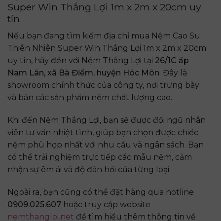
Super Win Thắng Lợi 1m x 2m x 20cm uy
tín
Nếu bạn đang tìm kiếm địa chỉ mua Nệm Cao Su
Thiên Nhiên Super Win Thắng Lợi 1m x 2m x 20cm
uy tín, hãy đến với Nệm Thắng Lợi tại
26/1C ấp
Nam Lân, xã Bà Điểm, huyện Hóc Môn
. Đây là
showroom chính thức của công ty, nơi trưng bày
và bán các sản phẩm nệm chất lượng cao.
Khi đến Nệm Thắng Lợi, bạn sẽ được đội ngũ nhân
viên tư vấn nhiệt tình, giúp bạn chọn được chiếc
nệm phù hợp nhất với nhu cầu và ngân sách. Bạn
có thể trải nghiệm trực tiếp các mẫu nệm, cảm
nhận sự êm ái và độ đàn hồi của từng loại.
Ngoài ra, bạn cũng có thể đặt hàng qua hotline
0909.025.607
hoặc truy cập website
nemthangloi.net
để tìm hiểu thêm thông tin về