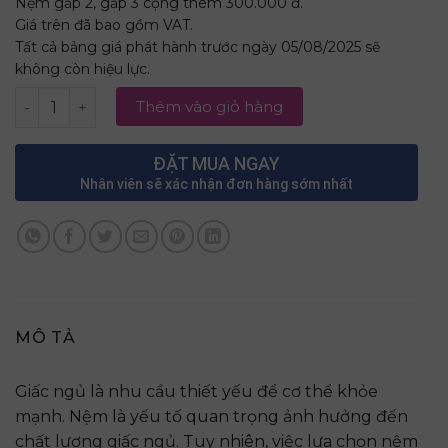
Nệm gấp 2, gấp 3 cộng thêm 300.000 đ.
Giá trên đã bao gồm VAT.
Tất cả bảng giá phát hành trước ngày 05/08/2025 sẽ
không còn hiệu lực.
Nệm Cao Su Thiên Nhiên Super Win Thắng Lợi 1m x 2m x 
Thêm vào giỏ hàng
ĐẶT MUA NGAY
Nhân viên sẽ xác nhận đơn hàng sớm nhất
MÔ TẢ
Giấc ngủ là nhu cầu thiết yếu để cơ thể khỏe
mạnh. Nệm là yếu tố quan trọng ảnh hưởng đến
chất lượng giấc ngủ. Tuy nhiên, việc lựa chọn nệm