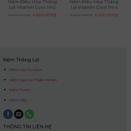
Nệm Điều Hòa Thắng
Nệm Điều Hòa Thắng
Lợi Vitamin Cool 1m2
Lợi Vitamin Cool 1m x
x 2m x 15cm
2m x 10cm
á
Giá
Giá
Giá
Giá
4.950.000
₫
4.100.000
₫
9.900.000
₫
8.200.000
₫
ện
gốc
hiện
gốc
hiện
là:
tại
là:
tại
9.900.000₫.
là:
8.200.000₫.
là:
050.000₫.
4.950.000₫.
4.100.
Nệm Thắng Lợi
Nệm Cao Su Non
Nệm Cao Su Thiên Nhiên
Nệm Foam
Nệm Gấp
THÔNG TIN LIÊN HỆ