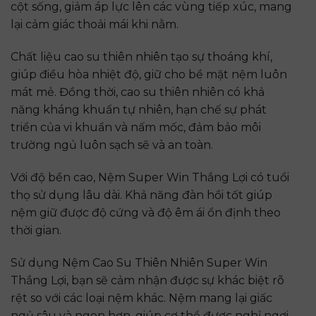
cột sống, giảm áp lực lên các vùng tiếp xúc, mang
lại cảm giác thoải mái khi nằm.
Chất liệu cao su thiên nhiên tạo sự thoáng khí,
giúp điều hòa nhiệt độ, giữ cho bề mặt nệm luôn
mát mẻ. Đồng thời, cao su thiên nhiên có khả
năng kháng khuẩn tự nhiên, hạn chế sự phát
triển của vi khuẩn và nấm mốc, đảm bảo môi
trường ngủ luôn sạch sẽ và an toàn.
Với độ bền cao, Nệm Super Win Thắng Lợi có tuổi
thọ sử dụng lâu dài. Khả năng đàn hồi tốt giúp
nệm giữ được độ cứng và độ êm ái ổn định theo
thời gian.
Sử dụng Nệm Cao Su Thiên Nhiên Super Win
Thắng Lợi, bạn sẽ cảm nhận được sự khác biệt rõ
rệt so với các loại nệm khác. Nệm mang lại giấc
ngủ sâu và ngon hơn, giúp cơ thể được nghỉ ngơi