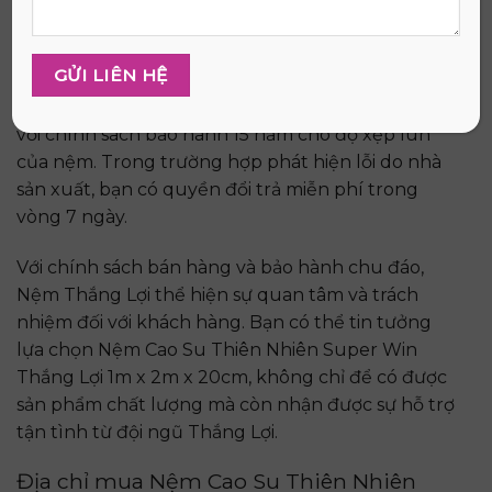
giá trực tiếp vào sản phẩm.
Thắng Lợi cũng cung cấp dịch vụ giao hàng miễn
phí trên toàn quốc, giúp bạn nhận nệm một cách
nhanh chóng và thuận tiện. Bạn có thể yên tâm
với chính sách bảo hành 15 năm cho độ xẹp lún
của nệm. Trong trường hợp phát hiện lỗi do nhà
sản xuất, bạn có quyền đổi trả miễn phí trong
vòng 7 ngày.
Với chính sách bán hàng và bảo hành chu đáo,
Nệm Thắng Lợi thể hiện sự quan tâm và trách
nhiệm đối với khách hàng. Bạn có thể tin tưởng
lựa chọn
Nệm Cao Su Thiên Nhiên Super Win
Thắng Lợi 1m x 2m x 20cm
, không chỉ để có được
sản phẩm chất lượng mà còn nhận được sự hỗ trợ
tận tình từ đội ngũ Thắng Lợi.
Địa chỉ mua
Nệm Cao Su Thiên Nhiên