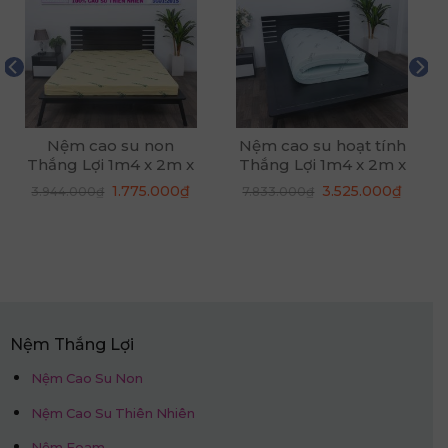
Nệm cao su non
Nệm cao su hoạt tính
Thắng Lợi 1m4 x 2m x
Thắng Lợi 1m4 x 2m x
10cm
20cm
Giá
Giá
Giá
Giá
1.775.000
₫
3.525.000
₫
3.944.000
₫
7.833.000
₫
n
gốc
hiện
gốc
hiện
là:
tại
là:
tại
3.944.000₫.
là:
7.833.000₫.
là:
75.000₫.
1.775.000₫.
3.525.
Nệm Thắng Lợi
Nệm Cao Su Non
Nệm Cao Su Thiên Nhiên
Nệm Foam