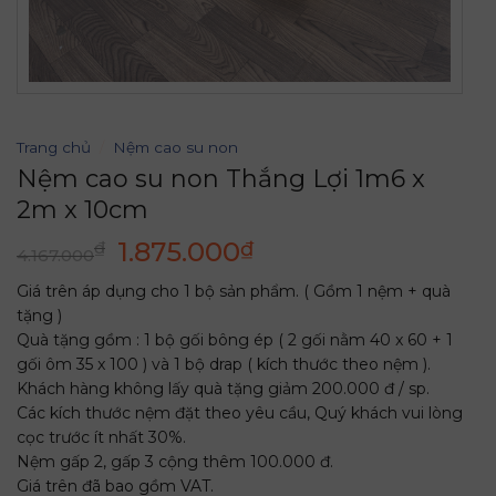
Trang chủ
/
Nệm cao su non
Nệm cao su non Thắng Lợi 1m6 x
2m x 10cm
Giá
Giá
1.875.000
₫
₫
4.167.000
gốc
hiện
Giá trên áp dụng cho 1 bộ sản phẩm. ( Gồm 1 nệm + quà
là:
tại
tặng )
4.167.000₫.
là:
Quà tặng gồm : 1 bộ gối bông ép ( 2 gối nằm 40 x 60 + 1
1.875.000₫.
gối ôm 35 x 100 ) và 1 bộ drap ( kích thước theo nệm ).
Khách hàng không lấy quà tặng giảm 200.000 đ / sp.
Các kích thước nệm đặt theo yêu cầu, Quý khách vui lòng
cọc trước ít nhất 30%.
Nệm gấp 2, gấp 3 cộng thêm 100.000 đ.
Giá trên đã bao gồm VAT.