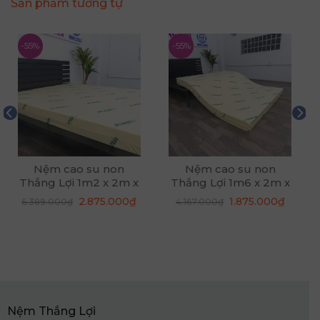
Sản phẩm tương tự
-55%
-55%
Nệm cao su non
Nệm cao su non
Thắng Lợi 1m2 x 2m x
Thắng Lợi 1m6 x 2m x
20cm
10cm
á
Giá
Giá
Giá
Giá
2.875.000
₫
1.875.000
₫
6.389.000
₫
4.167.000
₫
ện
gốc
hiện
gốc
hiện
là:
tại
là:
tại
6.389.000₫.
là:
4.167.000₫.
là:
075.000₫.
2.875.000₫.
1.875.0
Nệm Thắng Lợi