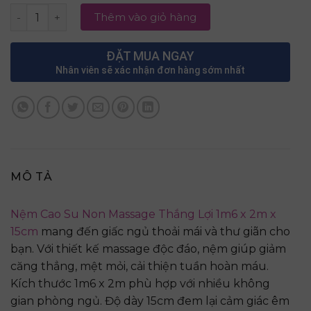
Nệm Cao Su Non Massage Thắng Lợi 1m6 x 2m x 15cm số 
Thêm vào giỏ hàng
ĐẶT MUA NGAY
Nhân viên sẽ xác nhận đơn hàng sớm nhất
MÔ TẢ
Nệm Cao Su Non Massage Thắng Lợi 1m6 x 2m x
15cm
mang đến giấc ngủ thoải mái và thư giãn cho
bạn. Với thiết kế massage độc đáo, nệm giúp giảm
căng thẳng, mệt mỏi, cải thiện tuần hoàn máu.
Kích thước 1m6 x 2m phù hợp với nhiều không
gian phòng ngủ. Độ dày 15cm đem lại cảm giác êm