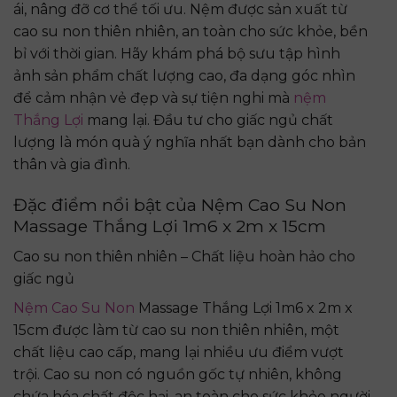
ái, nâng đỡ cơ thể tối ưu. Nệm được sản xuất từ
cao su non thiên nhiên, an toàn cho sức khỏe, bền
bỉ với thời gian. Hãy khám phá bộ sưu tập hình
ảnh sản phẩm chất lượng cao, đa dạng góc nhìn
để cảm nhận vẻ đẹp và sự tiện nghi mà
nệm
Thắng Lợi
mang lại. Đầu tư cho giấc ngủ chất
lượng là món quà ý nghĩa nhất bạn dành cho bản
thân và gia đình.
Đặc điểm nổi bật của Nệm Cao Su Non
Massage Thắng Lợi 1m6 x 2m x 15cm
Cao su non thiên nhiên – Chất liệu hoàn hảo cho
giấc ngủ
Nệm Cao Su Non
Massage Thắng Lợi 1m6 x 2m x
15cm được làm từ cao su non thiên nhiên, một
chất liệu cao cấp, mang lại nhiều ưu điểm vượt
trội. Cao su non có nguồn gốc tự nhiên, không
chứa hóa chất độc hại, an toàn cho sức khỏe người