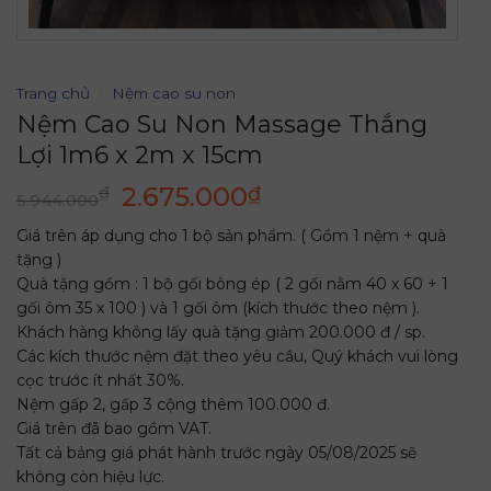
Trang chủ
/
Nệm cao su non
Nệm Cao Su Non Massage Thắng
Lợi 1m6 x 2m x 15cm
Giá
Giá
2.675.000
₫
₫
5.944.000
gốc
hiện
Giá trên áp dụng cho 1 bộ sản phẩm. ( Gồm 1 nệm + quà
là:
tại
tặng )
5.944.000₫.
là:
Quà tặng gồm : 1 bộ gối bông ép ( 2 gối nằm 40 x 60 + 1
2.675.000₫.
gối ôm 35 x 100 ) và 1 gối ôm (kích thước theo nệm ).
Khách hàng không lấy quà tặng giảm 200.000 đ / sp.
Các kích thước nệm đặt theo yêu cầu, Quý khách vui lòng
cọc trước ít nhất 30%.
Nệm gấp 2, gấp 3 cộng thêm 100.000 đ.
Giá trên đã bao gồm VAT.
Tất cả bảng giá phát hành trước ngày 05/08/2025 sẽ
không còn hiệu lực.