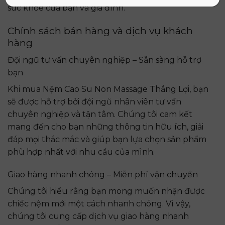
sức khỏe của bạn và gia đình.
Chính sách bán hàng và dịch vụ khách
hàng
Đội ngũ tư vấn chuyên nghiệp – Sẵn sàng hỗ trợ
bạn
Khi mua Nệm Cao Su Non Massage Thắng Lợi, bạn
sẽ được hỗ trợ bởi đội ngũ nhân viên tư vấn
chuyên nghiệp và tận tâm. Chúng tôi cam kết
mang đến cho bạn những thông tin hữu ích, giải
đáp mọi thắc mắc và giúp bạn lựa chọn sản phẩm
phù hợp nhất với nhu cầu của mình.
Giao hàng nhanh chóng – Miễn phí vận chuyển
Chúng tôi hiểu rằng bạn mong muốn nhận được
chiếc nệm mới một cách nhanh chóng. Vì vậy,
chúng tôi cung cấp dịch vụ giao hàng nhanh