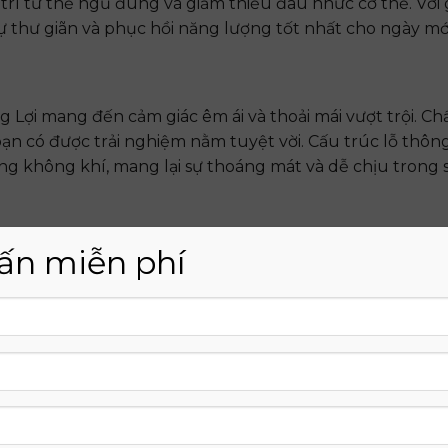
 trì tư thế ngủ đúng và giảm thiểu đau nhức cơ thể. Với 
sự thư giãn và phục hồi năng lượng tốt nhất cho ngày mới
ợi mang đến cảm giác êm ái và thoải mái vượt trội. Chấ
ạn có được trải nghiệm nằm tuyệt vời. Cấu trúc lỗ thông
ng không khí, mang lại sự thoáng mát và dễ chịu trong
ấn miễn phí
on Cao Cấp Thắng Lợi là một khoản đầu tư đáng giá cho 
khả năng giữ được độ đàn hồi và hỗ trợ ổn định trong 
ới việc thay thế nệm thường xuyên.
sống với Nệm Cao Su Non Cao Cấp Thắng Lợi – người b
gon và một cơ thể khỏe mạnh.