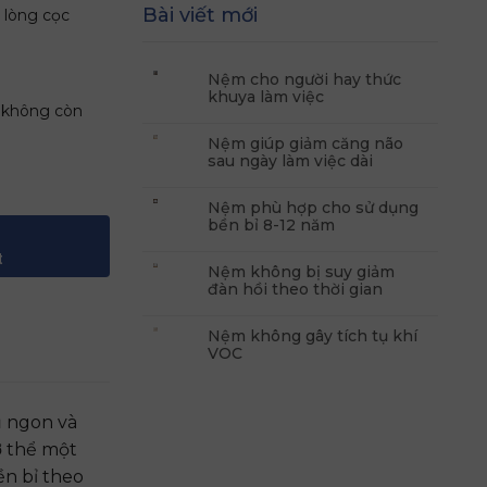
Bài viết mới
 lòng cọc
Nệm cho người hay thức
khuya làm việc
ẽ không còn
Nệm giúp giảm căng não
sau ngày làm việc dài
15cm số lượng
Nệm phù hợp cho sử dụng
bền bỉ 8-12 năm
t
Nệm không bị suy giảm
đàn hồi theo thời gian
Nệm không gây tích tụ khí
VOC
ủ ngon và
ơ thể một
ền bỉ theo