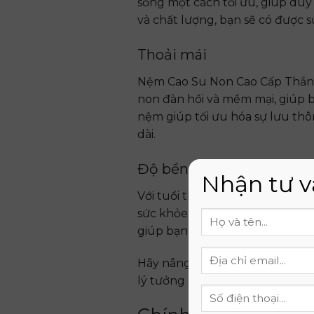
sống một cách tối ưu, giúp duy
và chất lượng, bạn sẽ có được 
Thoải mái
Nệm Cao Su Non Cao Cấp Thắng L
non đàn hồi và mềm mại, giúp b
nệm giúp tối ưu hóa sự lưu thô
dài.
Độ bền
Nhận tư v
Với tuổi thọ cao, Nệm Cao Su N
sức khỏe của bạn. Sản phẩm có 
giúp bạn tiết kiệm chi phí so v
Hãy nâng cao chất lượng cuộc 
lý tưởng cho những giấc ngủ n