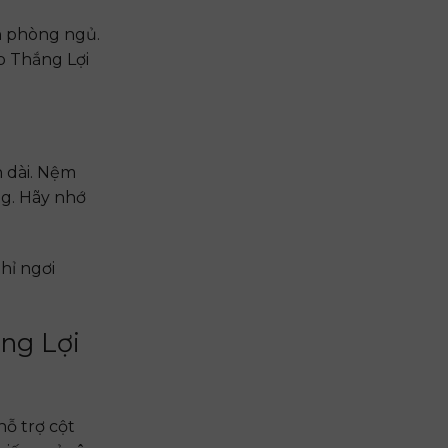
an phòng ngủ.
p Thắng Lợi
n dài. Nệm
ng. Hãy nhớ
hỉ ngơi
ng Lợi
ỗ trợ cột