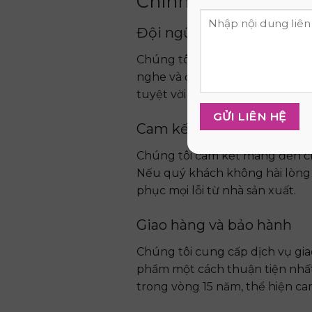
Chính sách bán hàn
Đội ngũ tận tâm
Chúng tôi tự hào có đội ngũ nh
nghe và đáp ứng mọi nhu cầu 
tuyệt vời nhất.
Cam kết chất lượng
Chúng tôi cam kết mang đến ch
Nếu quý khách không hài lòng v
phục mọi lỗi từ nhà sản xuất.
Giao hàng và bảo hành
Chúng tôi cung cấp dịch vụ gi
phẩm một cách thuận tiện nhấ
trong vòng 15 năm, thể hiện ca