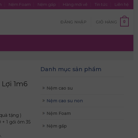
n
Nệm Foam
Nệm gấp
Hàng mới về
Tin tức
Liên hệ
0
ĐĂNG NHẬP
GIỎ HÀNG
Danh mục sản phẩm
 Lợi 1m6
Nệm cao su
Nệm cao su non
Nệm Foam
quà tặng )
 + 1 gối ôm 35
Nệm gấp
.