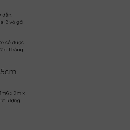
 dẫn.
a, 2 vỏ gối
sẽ có được
 Cấp Thắng
15cm
1m6 x 2m x
hất lượng