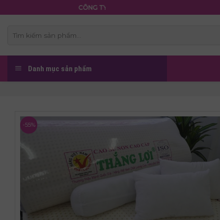
Skip
CÔNG TY TNHH NỆM THẮNG LỢI
to
content
Tìm
kiếm:
Danh mục sản phẩm
-55%