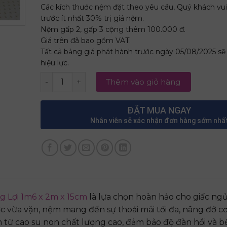
Các kích thước nệm đặt theo yêu cầu, Quý khách vui
trước ít nhất 30% trị giá nệm.
Nệm gấp 2, gấp 3 cộng thêm 100.000 đ.
Giá trên đã bao gồm VAT.
Tất cả bảng giá phát hành trước ngày 05/08/2025 s
hiệu lực.
Nệm Cao Su Non Cao Cấp Thắng Lợi 1m6 x 2m x 
Thêm vào giỏ hàng
ĐẶT MUA NGAY
Nhân viên sẽ xác nhận đơn hàng sớm nhấ
 Lợi 1m6 x 2m x 15cm
là lựa chọn hoàn hảo cho giấc ng
ớc vừa vặn, nệm mang đến sự thoải mái tối đa, nâng đỡ c
 từ cao su non chất lượng cao, đảm bảo độ đàn hồi và b