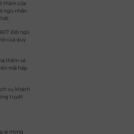
é thăm cửa
đội ngũ nhân
hất.
.607. Đội ngũ
hỏi của quý
há thêm về
yến mãi hấp
dịch vụ khách
lòng tuyệt
ng ai mong