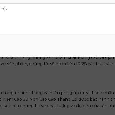
g và dịch vụ khách hàng
ân viên tư vấn chuyên nghiệp và tận tâm. Họ luôn sẵn s
của khách hàng, đảm bảo quý khách có được trải nghi
o khách hàng những sản phẩm chất lượng cao và dịch v
ới sản phẩm, chúng tôi sẽ hoàn tiền 100% và chịu trác
ao hàng nhanh chóng và miễn phí, giúp quý khách nhận
t. Nệm Cao Su Non Cao Cấp Thắng Lợi được bảo hành c
m kết của chúng tôi về chất lượng và độ bền của sản ph