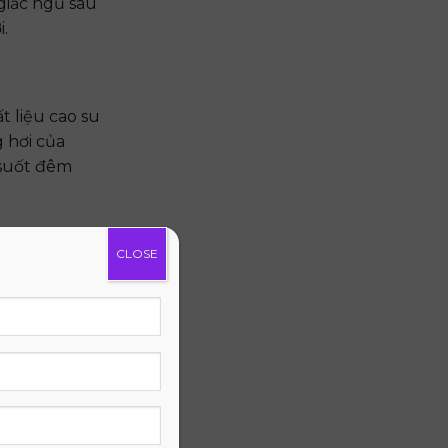
giấc ngủ sâu
.
t liệu cao su
 hơi của
 suốt đêm
CLOSE
giấc ngủ và
nhiều năm,
ạn đồng hành