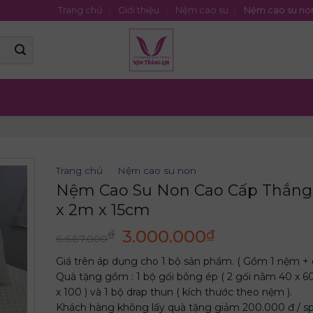
Trang chủ
Giới thiệu
Nệm cao su
Nệm cao su no
Trang chủ
/
Nệm cao su non
Nệm Cao Su Non Cao Cấp Thắng
x 2m x 15cm
Giá
Giá
3.000.000
₫
₫
6.667.000
gốc
hiện
Giá trên áp dụng cho 1 bộ sản phẩm. ( Gồm 1 nệm + 
là:
tại
Quà tặng gồm : 1 bộ gối bông ép ( 2 gối nằm 40 x 60
6.667.000₫.
là:
x 100 ) và 1 bộ drap thun ( kích thước theo nệm ).
3.000.000₫.
Khách hàng không lấy quà tặng giảm 200.000 đ / sp