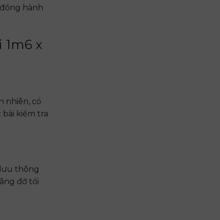
n đồng hành
i 1m6 x
 nhiên, có
 bài kiểm tra
 lưu thông
âng đỡ tối