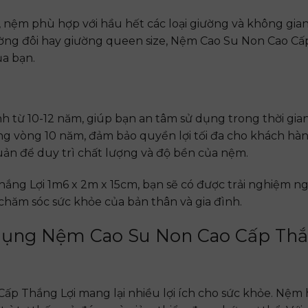
, nệm phù hợp với hầu hết các loại giường và không gi
ờng đôi hay giường queen size, Nệm Cao Su Non Cao Cấ
a bạn.
h từ 10-12 năm, giúp bạn an tâm sử dụng trong thời gia
g vòng 10 năm, đảm bảo quyền lợi tối đa cho khách hà
ản để duy trì chất lượng và độ bền của nệm.
ng Lợi 1m6 x 2m x 15cm, bạn sẽ có được trải nghiệm ng
 chăm sóc sức khỏe của bản thân và gia đình.
ử dụng Nệm Cao Su Non Cao Cấp Thắ
p Thắng Lợi mang lại nhiều lợi ích cho sức khỏe. Nệm h