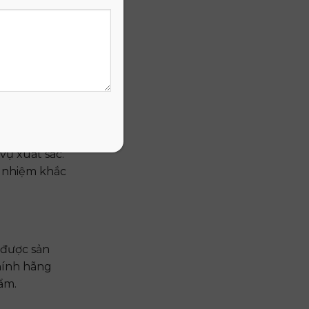
àng lắng
ệm mua sắm
ụ xuất sắc.
h nhiệm khắc
 được sản
hính hãng
ẩm.