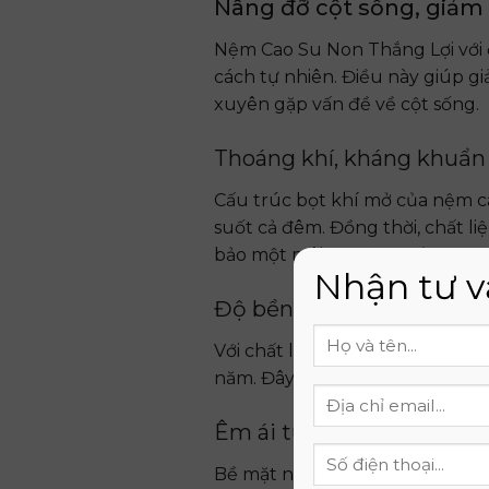
Nâng đỡ cột sống, giảm
Nệm Cao Su Non Thắng Lợi với đ
cách tự nhiên. Điều này giúp g
xuyên gặp vấn đề về cột sống.
Thoáng khí, kháng khuẩ
Cấu trúc bọt khí mở của nệm ca
suốt cả đêm. Đồng thời, chất 
bảo một môi trường ngủ trong 
Nhận tư v
Độ bền vượt trội
Với chất lượng cao su non đạt 
năm. Đây là một sự đầu tư đáng 
Êm ái tuyệt đối
Bề mặt nệm mềm mại, đàn hồi tốt