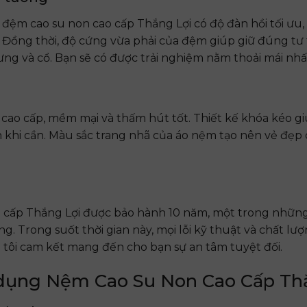
, đệm cao su non cao cấp Thắng Lợi có độ đàn hồi tối ưu
 Đồng thời, độ cứng vừa phải của đệm giúp giữ đúng tư 
ưng và cổ. Bạn sẽ có được trải nghiệm nằm thoải mái nhấ
cao cấp, mềm mại và thấm hút tốt. Thiết kế khóa kéo g
h khi cần. Màu sắc trang nhã của áo nệm tạo nên vẻ đẹp 
 cấp Thắng Lợi được bảo hành 10 năm, một trong những
ng. Trong suốt thời gian này, mọi lỗi kỹ thuật và chất l
 tôi cam kết mang đến cho bạn sự an tâm tuyệt đối.
ử dụng Nệm Cao Su Non Cao Cấp Th