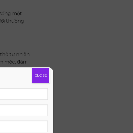
 sống một
ười thường
 thở tự nhiên
ẩm mốc, đảm
CLOSE
ên đến 20
.
i tối đa.