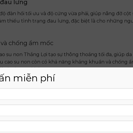
 đau lưng
ộ đàn hồi tối ưu và độ cứng vừa phải, giúp nâng đỡ cột
iảm thiểu tình trạng đau lưng, đặc biệt là cho những ng
n và chống ẩm mốc
o su non Thắng Lợi tạo sự thông thoáng tối đa, giúp da
liệu cao su non còn có khả năng kháng khuẩn và chống 
lành cho sức khỏe.
ấn miễn phí
chuẩn quốc tế,
nệm Thắng Lợi
có độ bền cao, tuổi thọ l
giá cho giấc ngủ của bạn, tiết kiệm chi phí trong dài hạn
 giúp nâng niu cơ thể, tạo cảm giác thư giãn và thoải má