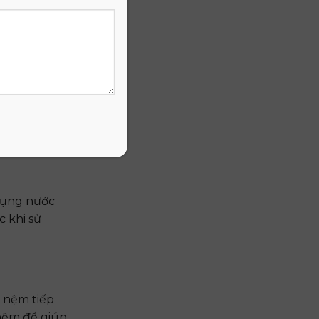
g hay bất kỳ
i cần thiết
 dụng nước
c khi sử
 nệm tiếp
 nệm để giúp