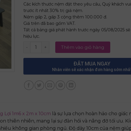
Các kích thước nệm đặt theo yêu cầu, Quý khách vui
trước ít nhất 30% trị giá nệm.
Nệm gấp 2, gấp 3 cộng thêm 100.000 đ.
Giá trên đã bao gồm VAT.
Tất cả bảng giá phát hành trước ngày 05/08/2025 s
hiệu lực.
Nệm Cao Su Non Cao Cấp Thắng Lợi 1m6 x 2m x 
Thêm vào giỏ hàng
ĐẶT MUA NGAY
Nhân viên sẽ xác nhận đơn hàng sớm nhấ
 Lợi 1m6 x 2m x 10cm
là sự lựa chọn hoàn hảo cho giấc 
n thiên nhiên, mang lại sự đàn hồi và nâng đỡ tối ưu. K
 nhiều không gian phòng ngủ. Độ dày 10cm của nệm giúp