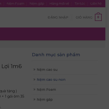
n
Nệm Foam
Nệm gấp
Hàng mới về
Tin tức
Liên hệ
0
ĐĂNG NHẬP
GIỎ HÀNG
Danh mục sản phẩm
 Lợi 1m6
Nệm cao su
Nệm cao su non
Nệm Foam
quà tặng )
 + 1 gối ôm 35
Nệm gấp
.