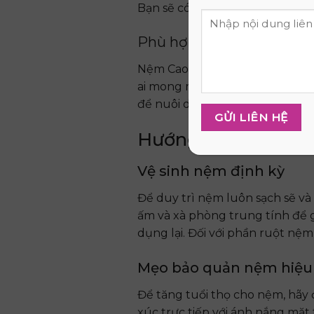
Bạn sẽ có một giấc ngủ sâu, n
Phù hợp cho mọi đối tư
Nệm Cao Su Non Thắng Lợi là sự
ai mong muốn trải nghiệm giấc
để nuôi dưỡng cơ thể.
Hướng dẫn sử dụng
Vệ sinh nệm định kỳ
Để duy trì nệm luôn sạch sẽ và
ấm và xà phòng trung tính để g
dụng lại. Đối với phần ruột nệm
Mẹo bảo quản nệm hiệu
Để tăng tuổi thọ cho nệm, hãy
xúc trực tiếp với ánh nắng mặt