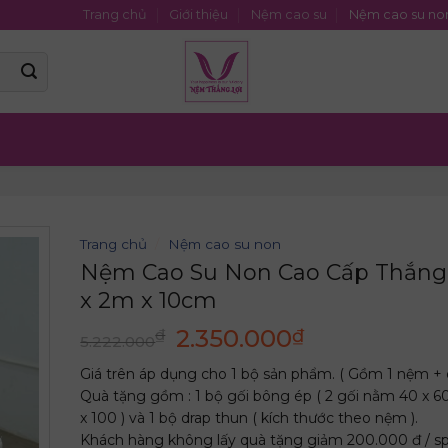
Trang chủ
Giới thiệu
Nệm cao su
Nệm cao su no
Trang chủ
/
Nệm cao su non
Nệm Cao Su Non Cao Cấp Thắng
x 2m x 10cm
Giá
Giá
2.350.000
₫
₫
5.222.000
gốc
hiện
Giá trên áp dụng cho 1 bộ sản phẩm. ( Gồm 1 nệm + 
là:
tại
Quà tặng gồm : 1 bộ gối bông ép ( 2 gối nằm 40 x 60
5.222.000₫.
là:
x 100 ) và 1 bộ drap thun ( kích thước theo nệm ).
2.350.000₫.
Khách hàng không lấy quà tặng giảm 200.000 đ / sp