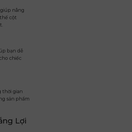
, giúp nâng
thế cột
t.
iúp bạn dễ
cho chiếc
 thời gian
ượng sản phẩm
ắng Lợi