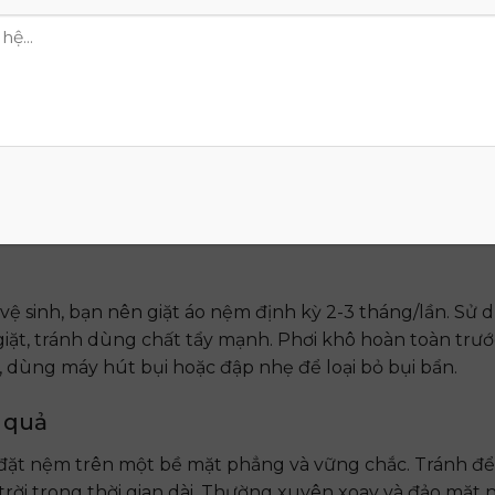
gon hơn mỗi đêm với nệm cao su non Thắng Lợi.
ợng
 lựa chọn lý tưởng cho người lớn tuổi, người bị đau lưn
 ngủ chất lượng. Sản phẩm mang đến sự nâng đỡ và êm á
 và bảo quản
 vệ sinh, bạn nên giặt áo nệm định kỳ 2-3 tháng/lần. Sử
iặt, tránh dùng chất tẩy mạnh. Phơi khô hoàn toàn trướ
, dùng máy hút bụi hoặc đập nhẹ để loại bỏ bụi bẩn.
 quả
 đặt nệm trên một bề mặt phẳng và vững chắc. Tránh để
 trời trong thời gian dài. Thường xuyên xoay và đảo mặt