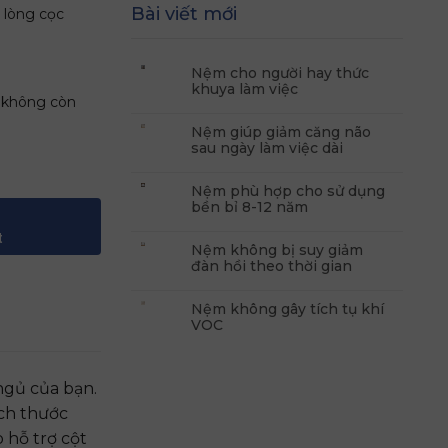
Bài viết mới
 lòng cọc
Nệm cho người hay thức
khuya làm việc
ẽ không còn
Nệm giúp giảm căng não
sau ngày làm việc dài
10cm số lượng
Nệm phù hợp cho sử dụng
bền bỉ 8-12 năm
t
Nệm không bị suy giảm
đàn hồi theo thời gian
Nệm không gây tích tụ khí
VOC
ngủ của bạn.
ích thước
 hỗ trợ cột