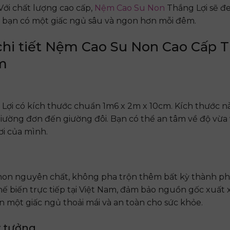
Với chất lượng cao cấp,
Nệm Cao Su Non
Thắng Lợi sẽ đe
p bạn có một giấc ngủ sâu và ngon hơn mỗi đêm.
chi tiết Nệm Cao Su Non Cao Cấp 
cm
Lợi có kích thước chuẩn 1m6 x 2m x 10cm. Kích thước 
ừ giường đơn đến giường đôi. Bạn có thể an tâm về độ vừa
i của mình.
non nguyên chất, không pha trộn thêm bất kỳ thành ph
ế biến trực tiếp tại Việt Nam, đảm bảo nguồn gốc xuất x
 một giấc ngủ thoải mái và an toàn cho sức khỏe.
ý tưởng