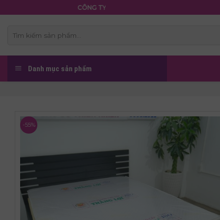
Skip
CÔNG TY TNHH NỆM THẮNG LỢI
to
content
Tìm
kiếm:
Danh mục sản phẩm
-55%