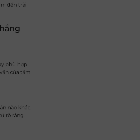
m đến trải
Thắng
này phù hợp
 vặn của tấm
ần nào khác.
ứ rõ ràng.