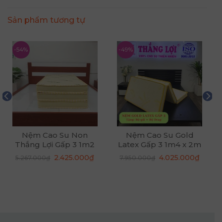
Sản phẩm tương tự
-54%
-49%
Nệm Cao Su Non
Nệm Cao Su Gold
Thắng Lợi Gấp 3 1m2
Latex Gấp 3 1m4 x 2m
x 2m x 15cm
x 15cm
á
Giá
Giá
Giá
Giá
2.425.000
₫
4.025.000
₫
5.267.000
₫
7.950.000
₫
n
gốc
hiện
gốc
hiện
là:
tại
là:
tại
5.267.000₫.
là:
7.950.000₫.
là:
825.000₫.
2.425.000₫.
4.025.