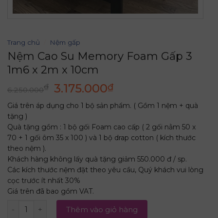
Trang chủ
/
Nệm gấp
Nệm Cao Su Memory Foam Gấp 3
1m6 x 2m x 10cm
Giá
Giá
3.175.000
₫
₫
6.250.000
gốc
hiện
Giá trên áp dụng cho 1 bộ sản phẩm. ( Gồm 1 nệm + quà
là:
tại
tặng )
6.250.000₫.
là:
Quà tặng gồm : 1 bộ gối Foam cao cấp ( 2 gối nằm 50 x
3.175.000₫.
70 + 1 gối ôm 35 x 100 ) và 1 bộ drap cotton ( kích thước
theo nệm ).
Khách hàng không lấy quà tặng giảm 550.000 đ / sp.
Các kích thước nệm đặt theo yêu cầu, Quý khách vui lòng
cọc trước ít nhất 30%
Giá trên đã bao gồm VAT.
Nệm Cao Su Memory Foam Gấp 3 1m6 x 2m x 10cm số lư
Thêm vào giỏ hàng