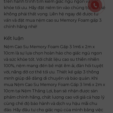
trên hành trình tìm kiếm giấc ngủ ngon và sức
khỏe tối ưu. Hãy đặt niềm tin vào chúng tôi, bạn sẽ
không phải thất vọng. Liên hệ ngay để được tư
vấn và đặt mua nệm cao su Memory Foam gấp 3
chính hãng nhé!
Kết luận
Nệm Cao Su Memory Foam Gấp 3 1m6 x 2m x
10cm là sự lựa chọn hoàn hảo cho giấc ngủ ngon
và sức khỏe tốt. Với chất liệu cao su thiên nhiên
100%, nệm mang đến bề mặt êm ái, đàn hồi tuyệt
vời, nâng đỡ cơ thể tối ưu. Thiết kế gấp 3 thông
minh giúp dễ dàng di chuyển và bảo quản. Khi
mua Nệm Cao Su Memory Foam Gấp 3 1m6 x 2m x
10cm tại Nệm Thắng Lợi, bạn sẽ nhận được sản
phẩm chính hãng, chất lượng cao với giá cả hợp lý
cùng chế độ bảo hành và dịch vụ hậu mãi chu
đáo. Hãy đầu tư cho giấc ngủ của mình bằng việc