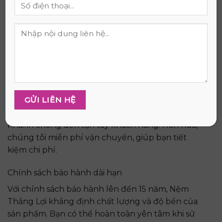
Đội ngũ tư vấn chuyên nghiệp
Nhân viên của Nệm Thắng Lợi được đào tạo bài
bản, sẵn sàng tư vấn và giải đáp mọi thắc mắc của
bạn. Chúng tôi luôn đặt sự hài lòng của khách
hàng lên hàng đầu.
Giao hàng nhanh chóng, miễn phí
Nệm Thắng Lợi cung cấp dịch vụ giao hàng
nhanh chóng đến tận tay khách hàng. Hơn nữa,
chúng tôi miễn phí vận chuyển, giúp bạn tiết
kiệm chi phí.
Chính sách bảo hành dài hạn
Với chính sách bảo hành lên đến 15 năm, Nệm
Thắng Lợi khẳng định chất lượng và độ bền của
sản phẩm. Bạn có thể hoàn toàn yên tâm khi sử