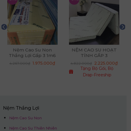
Nệm Cao Su Non
NỆM CAO SU HOẠT
Thắng Lợi Gấp 3 1m6
TÍNH GẤP 3
x 2m x 10cm
Giá
Giá
1.975.000
₫
2.225.000
₫
4.267.000
₫
4.822.000
₫
n
gốc
hiện
Tặng Bộ Gối, Bộ
là:
tại
4.267.000₫.
là:
Drap-Freeship
75.000₫.
1.975.000₫.
Nệm Thắng Lợi
Nệm Cao Su Non
Nệm Cao Su Thiên Nhiên