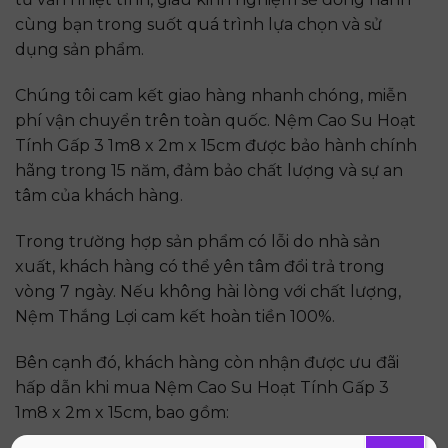
cùng bạn trong suốt quá trình lựa chọn và sử
dụng sản phẩm.
Chúng tôi cam kết giao hàng nhanh chóng, miễn
phí vận chuyển trên toàn quốc. Nệm Cao Su Hoạt
Tính Gấp 3 1m8 x 2m x 15cm được bảo hành chính
hãng trong 15 năm, đảm bảo chất lượng và sự an
tâm của khách hàng.
Trong trường hợp sản phẩm có lỗi do nhà sản
xuất, khách hàng có thể yên tâm đổi trả trong
vòng 7 ngày. Nếu không hài lòng với chất lượng,
Nệm Thắng Lợi cam kết hoàn tiền 100%.
Bên cạnh đó, khách hàng còn nhận được ưu đãi
hấp dẫn khi mua Nệm Cao Su Hoạt Tính Gấp 3
1m8 x 2m x 15cm, bao gồm: