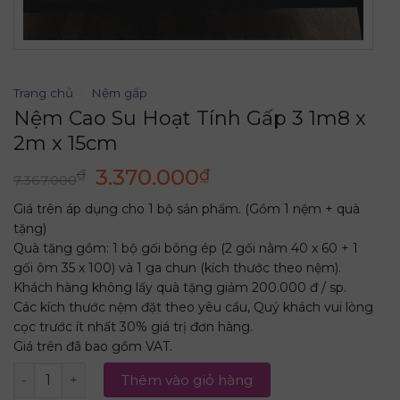
Trang chủ
/
Nệm gấp
Nệm Cao Su Hoạt Tính Gấp 3 1m8 x
2m x 15cm
Giá
Giá
3.370.000
₫
₫
7.367.000
gốc
hiện
Giá trên áp dụng cho 1 bộ sản phẩm. (Gồm 1 nệm + quà
là:
tại
tặng)
7.367.000₫.
là:
Quà tặng gồm: 1 bộ gối bông ép (2 gối nằm 40 x 60 + 1
3.370.000₫.
gối ôm 35 x 100) và 1 ga chun (kích thước theo nệm).
Khách hàng không lấy quà tặng giảm 200.000 đ / sp.
Các kích thước nệm đặt theo yêu cầu, Quý khách vui lòng
cọc trước ít nhất 30% giá trị đơn hàng.
Giá trên đã bao gồm VAT.
Nệm Cao Su Hoạt Tính Gấp 3 1m8 x 2m x 15cm số lượng
Thêm vào giỏ hàng