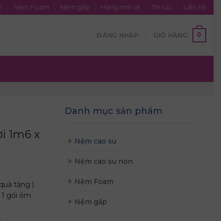
n
Nệm Foam
Nệm gấp
Hàng mới về
Tin tức
Liên hệ
0
ĐĂNG NHẬP
GIỎ HÀNG
Danh mục sản phẩm
i 1m6 x
Nệm cao su
Nệm cao su non
Nệm Foam
quà tặng )
 1 gối ôm
Nệm gấp
.