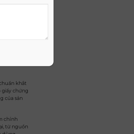
h tay sở
 đãi lớn
hắng
 quan trọng.
ng, đạt tiêu
 chuẩn khắt
p giấy chứng
ng của sản
m chính
ại, từ nguồn