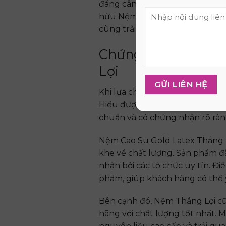
đáng cân nhắc cho những ai đa
hữu Nệm Cao Su Gold Latex Thắ
cùng trải nghiệm ngủ tuyệt vời
Chứng Nhận Chất L
Lợi
Khi lựa chọn một chiếc nệm, ni
Hiểu được điều này, Nệm Thắng
chuẩn và có chứng nhận rõ ràn
Nệm Cao Su Gold Latex Thắng L
khe về chất lượng. Sản phẩm đ
nhận bởi các tổ chức uy tín. Đ
phẩm, giúp khách hàng có thể 
Bên cạnh đó, Nệm Thắng Lợi 
hãng với chất lượng tốt nhất. 