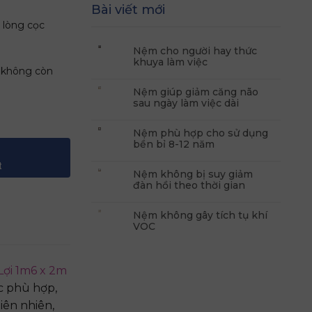
Bài viết mới
 lòng cọc
Nệm cho người hay thức
khuya làm việc
ẽ không còn
Nệm giúp giảm căng não
sau ngày làm việc dài
cm số lượng
Nệm phù hợp cho sử dụng
bền bỉ 8-12 năm
t
Nệm không bị suy giảm
đàn hồi theo thời gian
Nệm không gây tích tụ khí
VOC
ợi 1m6 x 2m
c phù hợp,
iên nhiên,