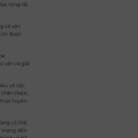
i, rộng rãi,
g về sản
 tìm được
ne
 vấn và giải
iểu về các
 thân thiện,
 trực tuyến
hàng có thể
ết mang đến