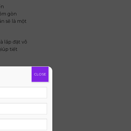
ến
 ôm gòn
ắn sẽ là một
 lắp đặt vô
iúp tiết
ảo hành lên
CLOSE
ượng sản
7 ngày kể từ
phẩm mà
lựa chọn