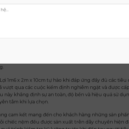
ng tìm kiếm một chiếc nệm cao su chất lượng. Hãy nhan
ng Lợi 1m6 x 2m x 10cm ngay hôm nay để tận hưởng ưu
 nhất!
ượng và Cam Kết Uy Tín từ Nệm T
ềm tin của khách hàng vào thương hiệu là điều vô cùng
 Lợi luôn nỗ lực để mang đến những sản phẩm chất lượ
g.
ợi 1m6 x 2m x 10cm tự hào khi đáp ứng đầy đủ các tiêu
ã vượt qua các cuộc kiểm định nghiêm ngặt và được cấ
iều này khẳng định sự an toàn, độ bền và hiệu quả sử dụ
yên tâm khi lựa chọn.
cũng cam kết mang đến cho khách hàng những sản phẩ
Mỗi chiếc nệm đều được sản xuất trên dây chuyền hiện đ