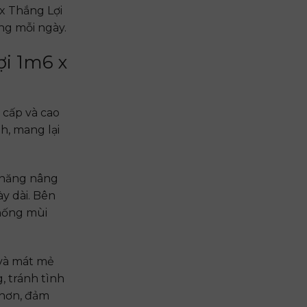
x Thắng Lợi
ng mỗi ngày.
ợi 1m6 x
 cấp và cao
h, mang lại
ả năng nâng
y dài. Bên
chống mùi
 và mát mẻ
, tránh tình
 hơn, đảm