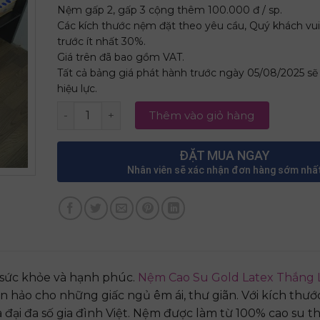
Nệm gấp 2, gấp 3 cộng thêm 100.000 đ / sp.
Các kích thước nệm đặt theo yêu cầu, Quý khách vui
trước ít nhất 30%.
Giá trên đã bao gồm VAT.
Tất cả bảng giá phát hành trước ngày 05/08/2025 s
hiệu lực.
Nệm Cao Su Gold Latex Thắng Lợi 1m6 x 2m x 10
Thêm vào giỏ hàng
ĐẶT MUA NGAY
Nhân viên sẽ xác nhận đơn hàng sớm nhấ
 sức khỏe và hạnh phúc.
Nệm Cao Su Gold Latex Thắng L
 hảo cho những giấc ngủ êm ái, thư giãn. Với kích thướ
ại đa số gia đình Việt. Nệm được làm từ 100% cao su th