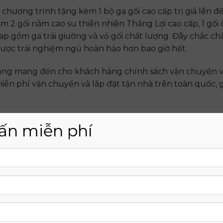
chương trình tặng kèm 1 bộ ga gối cao cấp trị giá lên đ
m 2 gối nằm cao su thiên nhiên Thắng Lợi cao cấp, 1 gối
ap gồm ga trải giường và vỏ gối chất lượng. Đây chắc ch
ược trải nghiệm ngủ hoàn hảo hơn bao giờ hết.
ũng mang đến cho khách hàng chính sách vận chuyển và
iễn phí vận chuyển và lắp đặt tận nhà trên toàn quốc, g
 Su Gold Latex Thắng Lợi 1m6 x 2m x 10cm là chế độ b
ấn miễn phí
u này thể hiện sự tin tưởng của nhà sản xuất vào chất l
 tâm cho người sử dụng.
òn có chính sách đổi trả vô cùng linh hoạt. Trong vòng 
lỗi do nhà sản xuất, bạn hoàn toàn có thể đổi trả sản 
 và khuyến mãi hấp dẫn này, Nệm Thắng Lợi thực sự là 