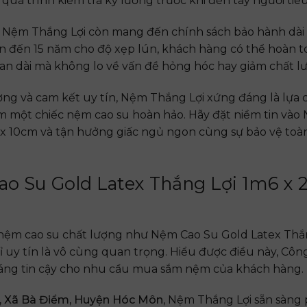
 quá trình kiểm tra kỹ lưỡng trước khi đến tay người tiê
 Nệm Thắng Lợi còn mang đến chính sách bảo hành dài
ên đến 15 năm cho độ xẹp lún, khách hàng có thể hoàn 
an dài mà không lo về vấn đề hỏng hóc hay giảm chất l
ng và cam kết uy tín, Nệm Thắng Lợi xứng đáng là lựa
m một chiếc nệm cao su hoàn hảo. Hãy đặt niềm tin vào
 x 10cm và tận hưởng giấc ngủ ngon cùng sự bảo vệ toà
o Su Gold Latex Thắng Lợi 1m6 x 
nệm cao su chất lượng như Nệm Cao Su Gold Latex Thắn
hỉ uy tín là vô cùng quan trọng. Hiểu được điều này, Cô
đáng tin cậy cho nhu cầu mua sắm nệm của khách hàng.
, Xã Bà Điểm, Huyện Hóc Môn
, Nệm Thắng Lợi sẵn sàng