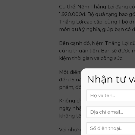
Cụ thể, Nệm Thắng Lợi đang có 
1.920.000đ. Bộ quà tặng bao gồ
Thắng Lợi cao cấp, cùng 1 bộ dr
món quà ý nghĩa, giúp bạn có đ
Bên cạnh đó, Nệm Thắng Lợi c
cùng thuận tiện. Bạn sẽ được m
kiệm thời gian và công sức.
Một điểm cộng nữa của Nệm Cao
Nhận tư v
đến 15 năm cho độ xẹp lún. Điề
phẩm, đồng thời mang lại sự an
Không chỉ vậy, Nệm Thắng Lợi c
ngày nhận hàng, nếu phát hiện 
không tốn bất kỳ chi phí nào.
Với những chính sách bán hàng