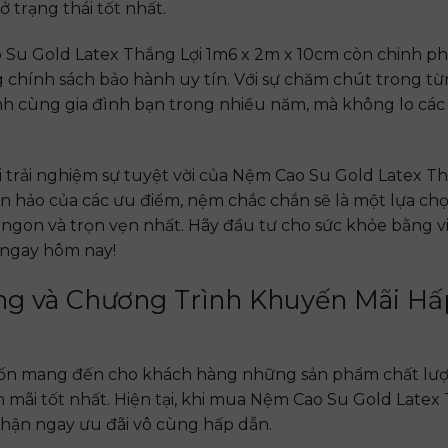
ở trạng thái tốt nhất.
 Su Gold Latex Thắng Lợi 1m6 x 2m x 10cm còn chinh p
 chính sách bảo hành uy tín. Với sự chăm chút trong t
h cùng gia đình bạn trong nhiều năm, mà không lo các
i trải nghiệm sự tuyệt vời của Nệm Cao Su Gold Latex T
àn hảo của các ưu điểm, nệm chắc chắn sẽ là một lựa ch
ngon và trọn vẹn nhất. Hãy đầu tư cho sức khỏe bằng v
 ngay hôm nay!
ng và Chương Trình Khuyến Mãi H
n mang đến cho khách hàng những sản phẩm chất lư
mãi tốt nhất. Hiện tại, khi mua Nệm Cao Su Gold Latex
nhận ngay ưu đãi vô cùng hấp dẫn.