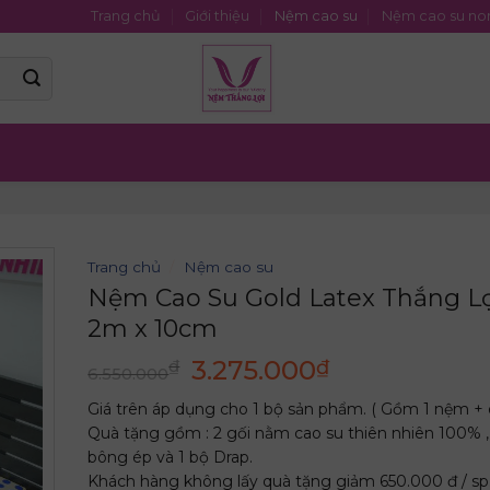
Trang chủ
Giới thiệu
Nệm cao su
Nệm cao su no
Trang chủ
/
Nệm cao su
Nệm Cao Su Gold Latex Thắng Lợ
2m x 10cm
Giá
Giá
3.275.000
₫
₫
6.550.000
gốc
hiện
Giá trên áp dụng cho 1 bộ sản phẩm. ( Gồm 1 nệm + 
là:
tại
Quà tặng gồm : 2 gối nằm cao su thiên nhiên 100% ,
6.550.000₫.
là:
bông ép và 1 bộ Drap.
3.275.000₫.
Khách hàng không lấy quà tặng giảm 650.000 đ / sp