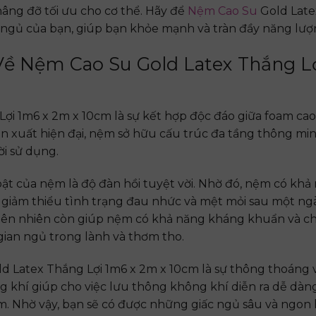
nâng đỡ tối ưu cho cơ thể. Hãy để
Nệm Cao Su
Gold Late
 ngủ của bạn, giúp bạn khỏe mạnh và tràn đầy năng lượ
t Về Nệm Cao Su Gold Latex Thắng L
i 1m6 x 2m x 10cm là sự kết hợp độc đáo giữa foam cao
ản xuất hiện đại, nệm sở hữu cấu trúc đa tầng thông min
ời sử dụng.
ật của nệm là độ đàn hồi tuyệt vời. Nhờ đó, nệm có kh
p giảm thiểu tình trạng đau nhức và mệt mỏi sau một ngà
thiên nhiên còn giúp nệm có khả năng kháng khuẩn và 
ian ngủ trong lành và thơm tho.
 Latex Thắng Lợi 1m6 x 2m x 10cm là sự thông thoáng
g khí giúp cho việc lưu thông không khí diễn ra dễ dàng
m. Nhờ vậy, bạn sẽ có được những giấc ngủ sâu và ngon