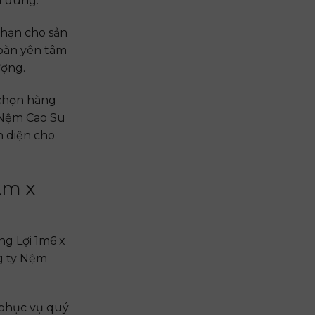
u dùng.
 hạn cho sản
toàn yên tâm
ượng.
 chọn hàng
 Nệm Cao Su
n diện cho
2m x
g Lợi 1m6 x
ng ty Nệm
 phục vụ quý