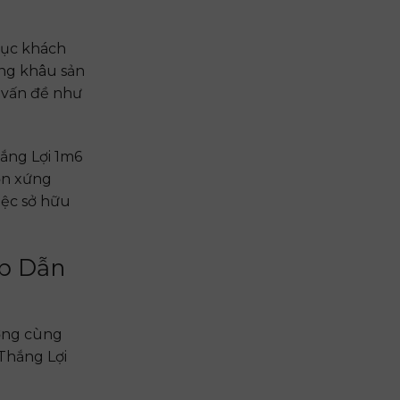
hục khách
ừng khâu sản
 vấn đề như
hắng Lợi 1m6
ọn xứng
iệc sở hữu
ấp Dẫn
ợng cùng
 Thắng Lợi