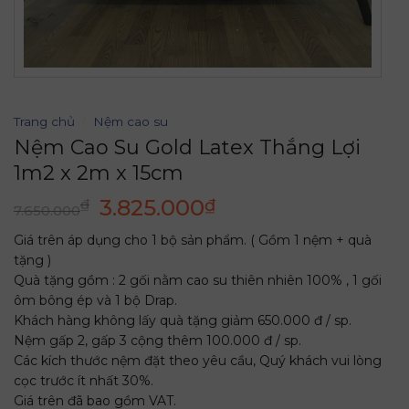
Trang chủ
/
Nệm cao su
Nệm Cao Su Gold Latex Thắng Lợi
1m2 x 2m x 15cm
Giá
Giá
3.825.000
₫
₫
7.650.000
gốc
hiện
Giá trên áp dụng cho 1 bộ sản phẩm. ( Gồm 1 nệm + quà
là:
tại
tặng )
7.650.000₫.
là:
Quà tặng gồm : 2 gối nằm cao su thiên nhiên 100% , 1 gối
3.825.000₫.
ôm bông ép và 1 bộ Drap.
Khách hàng không lấy quà tặng giảm 650.000 đ / sp.
Nệm gấp 2, gấp 3 cộng thêm 100.000 đ / sp.
Các kích thước nệm đặt theo yêu cầu, Quý khách vui lòng
cọc trước ít nhất 30%.
Giá trên đã bao gồm VAT.