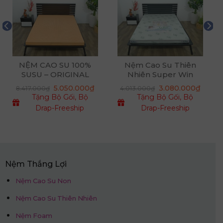
NỆM CAO SU 100%
Nệm Cao Su Thiên
SUSU – ORIGINAL
Nhiên Super Win
á
5.050.000
₫
3.080.000
₫
8.417.000
₫
4.013.000
₫
ện
Tặng Bộ Gối, Bộ
Tặng Bộ Gối, Bộ
Drap-Freeship
Drap-Freeship
600.000₫.
Nệm Thắng Lợi
Nệm Cao Su Non
Nệm Cao Su Thiên Nhiên
Nệm Foam