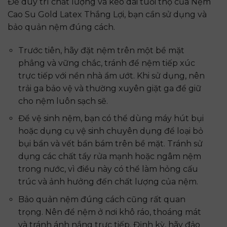
Để duy trì chất lượng và kéo dài tuổi thọ của Nệm
Cao Su Gold Latex Thắng Lợi, bạn cần sử dụng và
bảo quản nệm đúng cách.
Trước tiên, hãy đặt nệm trên một bề mặt
phẳng và vững chắc, tránh để nệm tiếp xúc
trực tiếp với nền nhà ẩm ướt. Khi sử dụng, nên
trải ga bảo vệ và thường xuyên giặt ga để giữ
cho nệm luôn sạch sẽ.
Để vệ sinh nệm, bạn có thể dùng máy hút bụi
hoặc dụng cụ vệ sinh chuyên dụng để loại bỏ
bụi bẩn và vết bẩn bám trên bề mặt. Tránh sử
dụng các chất tẩy rửa mạnh hoặc ngâm nệm
trong nước, vì điều này có thể làm hỏng cấu
trúc và ảnh hưởng đến chất lượng của nệm.
Bảo quản nệm đúng cách cũng rất quan
trọng. Nên để nệm ở nơi khô ráo, thoáng mát
và tránh ánh nắng trực tiếp. Định kỳ, hãy đảo