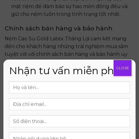
mặt nệm để đảm bảo sự hao mòn đồng đều và
giữ cho nệm luôn trong tình trạng tốt nhất.
Chính sách bán hàng và bảo hành
Nệm Cao Su Gold Latex Thắng Lợi cam kết mang
đến cho khách hàng những trải nghiệm mua sắm
tuyệt vời với chính sách bán hàng và bảo hành uy
tín.
Nhận tư vấn miễn phí
CLOSE
Đội ngũ nhân viên tư vấn chuyên nghiệp và tận
tâm của chúng tôi luôn sẵn sàng hỗ trợ, giải
đáp mọi thắc mắc và giúp bạn chọn được sản
phẩm phù hợp nhất.
Khi mua nệm Gold Latex Thắng Lợi, bạn sẽ
được hưởng chính sách bảo hành lên đến 15
năm, đảm bảo sự an tâm và tin tưởng trong
suốt quá trình sử dụng. Ngoài ra, chúng tôi