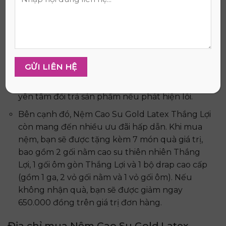
cũng cung cấp dịch vụ giao hàng nhanh chóng
và miễn phí vận chuyển, giúp bạn nhận được
sản phẩm một cách thuận tiện nhất.
Với cam kết chất lượng và sự hài lòng của
khách hàng, chúng tôi sẵn sàng hoàn tiền 100%
nếu sản phẩm có bất kỳ lỗi nào từ nhà sản xuất.
Trong vòng 7 ngày đầu tiên, bạn cũng có thể
yên tâm đổi trả sản phẩm nếu phát hiện lỗi.
Bên cạnh đó, Nệm Cao Su Gold Latex Thắng Lợi
còn mang đến nhiều ưu đãi hấp dẫn. Khi mua
nệm, bạn sẽ được tặng kèm 7 món quà giá trị,
bao gồm 2 gối nằm cao su thiên nhiên Thắng
Lợi, 1 gối ôm gòn Thắng Lợi và 1 bộ drap cao cấp
(gồm 1 ga, 2 vỏ gối nằm và 1 vỏ gối ôm). Nếu
không nhận quà, bạn sẽ được giảm ngay
650.000 đồng trên giá trị đơn hàng.
Địa chỉ mua Nệm Cao Su Gold Latex