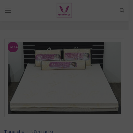
Skip
to
content
-40%
Trang chủ
/
Nệm cao su