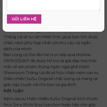
10cm uy tín, hãy đến ngay Showroom Thắng Lợi
tại 26/1c ấp Nam Lân, Bà Điểm, Hóc Môn, Thành
phố Hồ Chí Minh.
Tại đây, bạn sẽ được trải nghiệm và lựa chọn sản
phẩm chính hãng với chất lượng 100% cao su
thiên nhiên. Đội ngũ nhân viên tại Showroom
Thắng Lợi sẽ tư vấn nhiệt tình, giúp bạn tìm được
chiếc nệm phù hợp nhất với nhu cầu và ngân
sách của mình.
Bạn cũng có thể liên hệ trực tiếp qua Hotline:
0909.025.607 để được hỗ trợ và giải đáp mọi thắc
mắc về sản phẩm. Đừng ngần ngại ghé thăm
Showroom Thắng Lợi để sở hữu chiếc nệm cao su
thiên nhiên SuSu Original chất lượng và mang lại
giấc ngủ tuyệt vời cho bạn và gia đình.
Kết luận
Nệm cao su thiên nhiên SuSu Original kích thước
1m x 2m x 10cm là sự lựa chọn hoàn hảo cho giấc