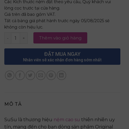
Các Kích thước nệm đặt theo yêu cầu, Quý khách vui
lòng cọc trước tại cửa hàng.
Giá trên đã bao gồm VAT.
Tất cả bảng giá phát hành trước ngày 05/08/2025 sẽ
không còn hiệu lực.
Nệm Cao Su 100% SuSu – Original 1m x 2m x 10cm số lượn
Thêm vào giỏ hàng
ĐẶT MUA NGAY
Nhân viên sẽ xác nhận đơn hàng sớm nhất
MÔ TẢ
SuSu là thương hiệu
nệm cao su
thiên nhiên uy
tín, mang đến cho bạn dòng sản phẩm Original