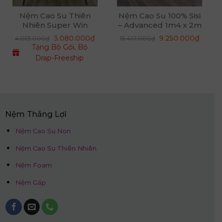
Nệm Cao Su Thiên
Nệm Cao Su 100% Sisi
Nhiên Super Win
– Advanced 1m4 x 2m
x 10cm
á
Giá
Giá
3.080.000
₫
9.250.000
₫
4.013.000
₫
15.417.000
₫
ện
gốc
hiện
Tặng Bộ Gối, Bộ
là:
tại
15.417.000₫.
là:
Drap-Freeship
850.000₫.
9.250.
Nệm Thắng Lợi
Nệm Cao Su Non
Nệm Cao Su Thiên Nhiên
Nệm Foam
Nệm Gấp