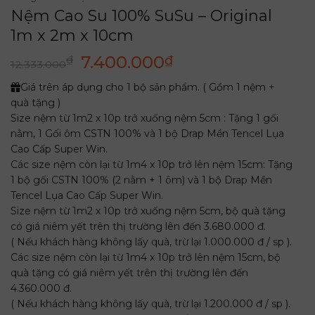
Nệm Cao Su 100% SuSu – Original
1m x 2m x 10cm
Giá
Giá
7.400.000
₫
₫
12.333.000
gốc
hiện
Giá trên áp dụng cho 1 bộ sản phẩm. ( Gồm 1 nệm +
là:
tại
quà tặng )
12.333.000₫.
là:
Size nệm từ 1m2 x 10p trở xuống nệm 5cm : Tặng 1 gối
7.400.000₫.
nằm, 1 Gối ôm CSTN 100% và 1 bộ Drap Mền Tencel Lụa
Cao Cấp Super Win.
Các size nệm còn lại từ 1m4 x 10p trở lên nệm 15cm: Tặng
1 bộ gối CSTN 100% (2 nằm + 1 ôm) và 1 bộ Drap Mền
Tencel Lụa Cao Cấp Super Win.
Size nệm từ 1m2 x 10p trở xuống nệm 5cm, bộ quà tặng
có giá niêm yết trên thị trường lên đến 3.680.000 đ.
( Nếu khách hàng không lấy quà, trừ lại 1.000.000 đ / sp ).
Các size nệm còn lại từ 1m4 x 10p trở lên nệm 15cm, bộ
quà tặng có giá niêm yết trên thị trường lên đến
4.360.000 đ.
( Nếu khách hàng không lấy quà, trừ lại 1.200.000 đ / sp ).