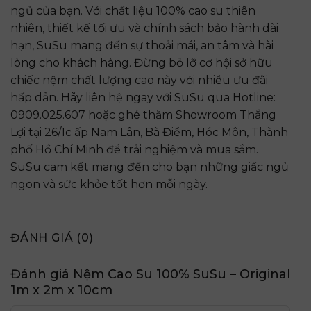
ngủ của bạn. Với chất liệu 100% cao su thiên
nhiên, thiết kế tối ưu và chính sách bảo hành dài
hạn, SuSu mang đến sự thoải mái, an tâm và hài
lòng cho khách hàng. Đừng bỏ lỡ cơ hội sở hữu
chiếc nệm chất lượng cao này với nhiều ưu đãi
hấp dẫn. Hãy liên hệ ngay với SuSu qua Hotline:
0909.025.607 hoặc ghé thăm Showroom Thắng
Lợi tại 26/1c ấp Nam Lân, Bà Điểm, Hóc Môn, Thành
phố Hồ Chí Minh để trải nghiệm và mua sắm.
SuSu cam kết mang đến cho bạn những giấc ngủ
ngon và sức khỏe tốt hơn mỗi ngày.
ĐÁNH GIÁ (0)
Đánh giá Nệm Cao Su 100% SuSu – Original
1m x 2m x 10cm