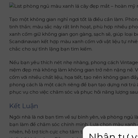
Tạo một không gian nghỉ ngơi tốt là điều cần làm. Phò
tinh thần; màu sắc này rất linh hoạt, phù hợp nhiều pho
xanh cốm giữ không gian gọn gàng, sạch sẽ, giúp loại 
Scandinavian kết hợp màu xanh cốm với vật liệu tự nhiê
chắc cho sự tĩnh lặng bạn tìm kiếm.
Nếu bạn yêu thích nét nhẹ nhàng, phong cách Vintage
niệm đẹp mà không làm không gian trở nên nặng nề. 
cốm với nhiều chất liệu, họa tiết, tạo nên không gian đầy
phong cách là một cách riêng để bạn tạo dựng nơi tr
phục vụ cho việc chăm sóc và phục hồi năng lượng sau
Kết Luận
Ngôi nhà là nơi bạn tìm về sự bình yên, và phòng ngủ là 
bạn làm để chăm sóc chính mình. Lựa chọn màu xanh cố
nhiên, hỗ trợ tích cực cho tâm trạng và sức khỏe; màu 
Nhận tư v