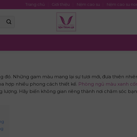
Trang chủ
Giới thiệu
Nệm cao su
Nệm cao su no
ng đó. Những gam màu mang lại sự tươi mới, đưa thiên nhiê
hòa hợp nhiều phong cách thiết kế.
Phòng ngủ màu xanh c
ng lượng. Hãy biến không gian riêng thành nơi chăm sóc bạn
ng
ng