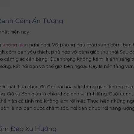
 Xanh Cốm Ấn Tượng
ng
không gian
nghỉ ngơi. Với phòng ngủ màu xanh cốm, bạn 
h cốm bạn yêu thích, phù hợp với cảm giác thư thái. Sau đó
o cảm giác cân bằng. Quan trọng không kém là ánh sáng t
sống, kết nối bạn với thế giới bên ngoài. Đây là nền tảng vữ
ội thất. Lựa chọn đồ đạc hài hòa với không gian, không quá 
ng. Giữ sự đơn giản là chìa khóa cho sự tĩnh lặng. Cuối cùng
n, thể hiện cá tính mà không làm rối mắt. Thực hiện những n
còn là nơi bạn được chăm sóc, nơi bạn phục hồi năng lượn
Cốm Đẹp Xu Hướng