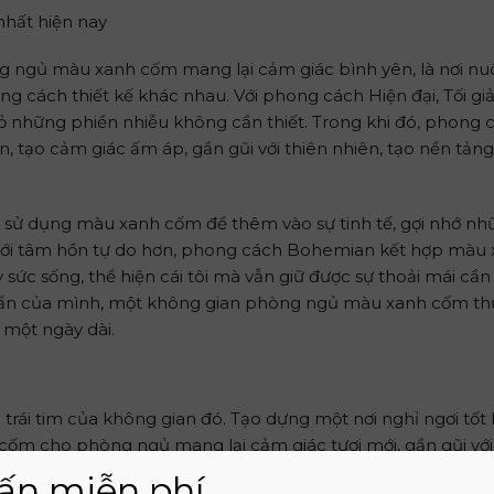
ng ngủ màu xanh cốm mang lại cảm giác bình yên, là nơi nu
ng cách thiết kế khác nhau. Với phong cách Hiện đại, Tối gi
bỏ những phiền nhiễu không cần thiết. Trong khi đó, phong 
n, tạo cảm giác ấm áp, gần gũi với thiên nhiên, tạo nền tản
 sử dụng màu xanh cốm để thêm vào sự tinh tế, gợi nhớ nh
Với tâm hồn tự do hơn, phong cách Bohemian kết hợp màu
 sức sống, thể hiện cái tôi mà vẫn giữ được sự thoải mái cần 
ú ẩn của mình, một không gian phòng ngủ màu xanh cốm th
 một ngày dài.
trái tim của không gian đó. Tạo dựng một nơi nghỉ ngơi tốt l
m cho phòng ngủ mang lại cảm giác tươi mới, gần gũi với
sắc này cũng rất linh hoạt, dễ dàng hòa hợp với nhiều phon
ấn miễn phí