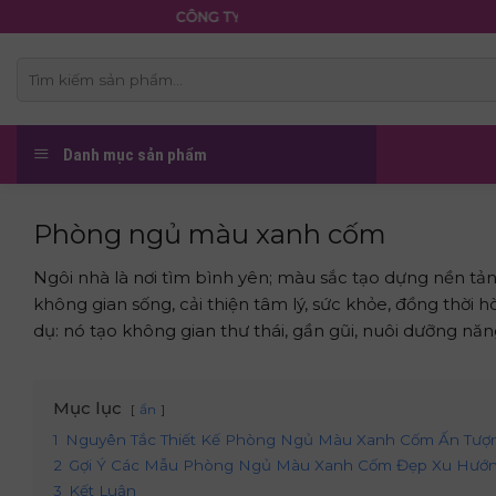
Skip
CÔNG TY TNHH NỆM THẮNG LỢI
to
content
Tìm
kiếm:
Danh mục sản phẩm
Phòng ngủ màu xanh cốm
Ngôi nhà là nơi tìm bình yên; màu sắc tạo dựng nền tả
không gian sống, cải thiện tâm lý, sức khỏe, đồng thời 
dụ: nó tạo không gian thư thái, gần gũi, nuôi dưỡng nă
Mục lục
ẩn
1
Nguyên Tắc Thiết Kế Phòng Ngủ Màu Xanh Cốm Ấn Tượ
2
Gợi Ý Các Mẫu Phòng Ngủ Màu Xanh Cốm Đẹp Xu Hướ
3
Kết Luận