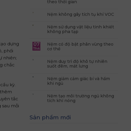
theo thời gian
Nệm không gây tích tụ khí VOC
Nệm sử dụng vật liệu tinh khiết
không pha tạp
tạo dựng
07
Nệm có độ bật phân vùng theo
cơ thể
Th4
, phối
ự nhiên;
Nệm duy trì độ khô tự nhiên
ng chắc
suốt đêm, mát lưng
Nệm giảm cảm giác bí và hầm
khi ngủ
cầu kỳ.
, thêm
Nệm tạo môi trường ngủ không
guyên tắc
tích khí nóng
g sau mỗi
Sản phẩm mới