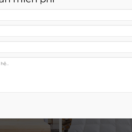
tận dụng ánh sáng tự nhiên, bố trí không gian khoa học, b
hông gian nuôi dưỡng bạn sau mỗi ngày. Để có thêm thông t
ệm Thắng Lợi
cung cấp những kiến thức giá trị giúp bạn ho