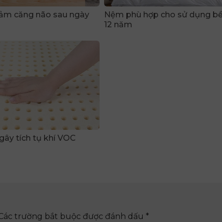
ảm căng não sau ngày
Nệm phù hợp cho sử dụng bền
12 năm
ây tích tụ khí VOC
Các trường bắt buộc được đánh dấu
*