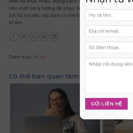
thiết kế khác nhau. Bằng cách chọn tông màu phù hợp, 
nên một nơi lý tưởng để phục hồi năng lượng. Đây là k
ích hỗ trợ việc này, bạn có thể tìm hiểu thêm; website
N
tổ ấm.
Danh mục:
Tin tức
Có thể bạn quan tâm: