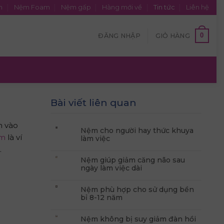
n
Nệm Foam
Nệm gấp
Hàng mới về
Tin tức
Liên hệ
0
ĐĂNG NHẬP
GIỎ HÀNG
Bài viết liên quan
n vào
Nệm cho người hay thức khuya
ốm
là ví
làm việc
.
Nệm giúp giảm căng não sau
ngày làm việc dài
Nệm phù hợp cho sử dụng bền
bỉ 8-12 năm
Nệm không bị suy giảm đàn hồi