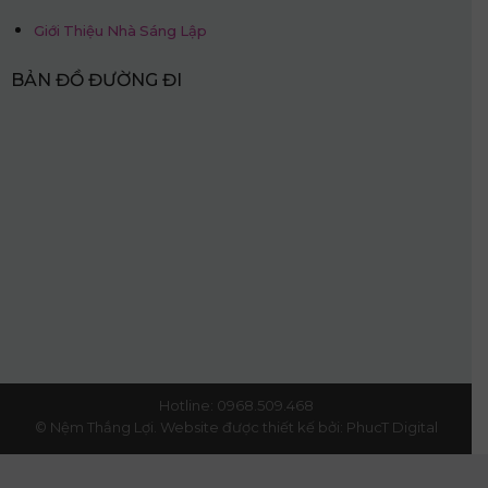
Giới Thiệu Nhà Sáng Lập
BẢN ĐỒ ĐƯỜNG ĐI
Hotline: 0968.509.468
© Nệm Thắng Lợi.
Website được thiết kế bởi:
PhucT Digital