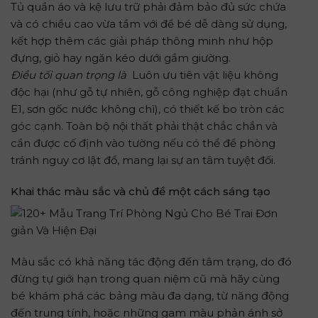
Tủ quần áo và kệ lưu trữ phải đảm bảo đủ sức chứa
và có chiều cao vừa tầm với để bé dễ dàng sử dụng,
kết hợp thêm các giải pháp thông minh như hộp
đựng, giỏ hay ngăn kéo dưới gầm giường.
Điều tối quan trọng là
Luôn ưu tiên vật liệu không
độc hại (như gỗ tự nhiên, gỗ công nghiệp đạt chuẩn
E1, sơn gốc nước không chì), có thiết kế bo tròn các
góc cạnh. Toàn bộ nội thất phải thật chắc chắn và
cần được cố định vào tường nếu có thể để phòng
tránh nguy cơ lật đổ, mang lại sự an tâm tuyệt đối.
Khai thác màu sắc và chủ đề một cách sáng tạo
Màu sắc có khả năng tác động đến tâm trạng, do đó
đừng tự giới hạn trong quan niệm cũ mà hãy cùng
bé khám phá các bảng màu đa dạng, từ năng động
đến trung tính, hoặc những gam màu phản ánh sở