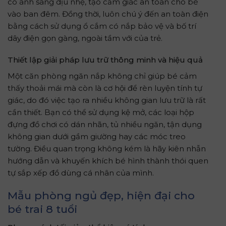
có ánh sáng dịu nhẹ, tạo cảm giác an toàn cho bé
vào ban đêm. Đồng thời, luôn chú ý đến an toàn điện
bằng cách sử dụng ổ cắm có nắp bảo vệ và bố trí
dây điện gọn gàng, ngoài tầm với của trẻ.
Thiết lập giải pháp lưu trữ thông minh và hiệu quả
Một căn phòng ngăn nắp không chỉ giúp bé cảm
thấy thoải mái mà còn là cơ hội để rèn luyện tính tự
giác, do đó việc tạo ra nhiều không gian lưu trữ là rất
cần thiết. Bạn có thể sử dụng kệ mở, các loại hộp
đựng đồ chơi có dán nhãn, tủ nhiều ngăn, tận dụng
không gian dưới gầm giường hay các móc treo
tường. Điều quan trọng không kém là hãy kiên nhẫn
hướng dẫn và khuyến khích bé hình thành thói quen
tự sắp xếp đồ dùng cá nhân của mình.
Mẫu phòng ngủ đẹp, hiện đại cho
bé trai 8 tuổi