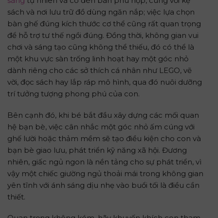
sáng
tự nhiên và có đèn bàn phù hợp, cùng với kệ
sách và nơi lưu trữ đồ dùng ngăn nắp; việc lựa chọn
bàn ghế đúng kích thước cơ thể cũng rất quan trọng
để hỗ trợ tư thế ngồi đúng. Đồng thời, không gian vui
chơi và sáng tạo cũng không thể thiếu, đó có thể là
một khu vực sàn trống linh hoạt hay một góc nhỏ
dành riêng cho các sở thích cá nhân như LEGO, vẽ
vời, đọc sách hay lắp ráp mô hình, qua đó nuôi dưỡng
trí tưởng tượng phong phú của con.
Bên cạnh đó, khi bé bắt đầu xây dựng các mối quan
hệ bạn bè, việc cân nhắc một góc nhỏ ấm cúng với
ghế lười hoặc thảm mềm sẽ tạo điều kiện cho con và
bạn bè giao lưu, phát triển kỹ năng xã hội. Đương
nhiên, giấc ngủ ngon là nền tảng cho sự phát triển, vì
vậy một chiếc giường ngủ thoải mái trong không gian
yên tĩnh với ánh sáng dịu nhẹ vào buổi tối là điều cần
thiết.
Quan trọng không kém, hãy khuyến khích con tham