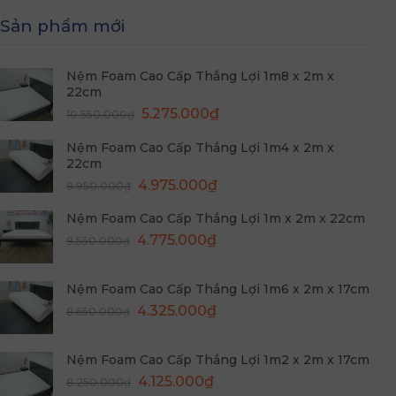
Sản phẩm mới
Nệm Foam Cao Cấp Thắng Lợi 1m8 x 2m x
22cm
Giá
Giá
5.275.000
₫
10.550.000
₫
gốc
hiện
Nệm Foam Cao Cấp Thắng Lợi 1m4 x 2m x
là:
tại
22cm
10.550.000₫.
là:
Giá
Giá
4.975.000
₫
5.275.000₫.
9.950.000
₫
gốc
hiện
Nệm Foam Cao Cấp Thắng Lợi 1m x 2m x 22cm
là:
tại
Giá
Giá
9.950.000₫.
4.775.000
₫
là:
9.550.000
₫
gốc
hiện
4.975.000₫.
là:
tại
Nệm Foam Cao Cấp Thắng Lợi 1m6 x 2m x 17cm
9.550.000₫.
là:
Giá
Giá
4.325.000
₫
8.650.000
₫
4.775.000₫.
gốc
hiện
là:
tại
Nệm Foam Cao Cấp Thắng Lợi 1m2 x 2m x 17cm
8.650.000₫.
là:
Giá
Giá
4.125.000
₫
8.250.000
₫
4.325.000₫.