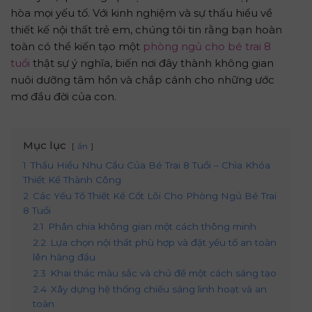
hòa mọi yếu tố. Với kinh nghiệm và sự thấu hiểu về
thiết kế nội thất trẻ em, chúng tôi tin rằng bạn hoàn
toàn có thể kiến tạo một
phòng ngủ cho bé trai 8
tuổi
thật sự ý nghĩa, biến nơi đây thành không gian
nuôi dưỡng tâm hồn và chắp cánh cho những ước
mơ đầu đời của con.
Mục lục
ẩn
1
Thấu Hiểu Nhu Cầu Của Bé Trai 8 Tuổi – Chìa Khóa
Thiết Kế Thành Công
2
Các Yếu Tố Thiết Kế Cốt Lõi Cho Phòng Ngủ Bé Trai
8 Tuổi
2.1
Phân chia không gian một cách thông minh
2.2
Lựa chọn nội thất phù hợp và đặt yếu tố an toàn
lên hàng đầu
2.3
Khai thác màu sắc và chủ đề một cách sáng tạo
2.4
Xây dựng hệ thống chiếu sáng linh hoạt và an
toàn