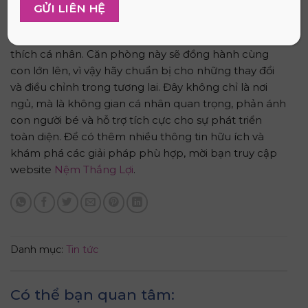
vui chơi, nghỉ ngơi. Hãy luôn đặt an toàn lên hàng đầu
trong từng lựa chọn nội thất và vật liệu, đồng thời
khuyến khích con tham gia thể hiện cá tính và sở
thích cá nhân. Căn phòng này sẽ đồng hành cùng
con lớn lên, vì vậy hãy chuẩn bị cho những thay đổi
và điều chỉnh trong tương lai. Đây không chỉ là nơi
ngủ, mà là không gian cá nhân quan trọng, phản ánh
con người bé và hỗ trợ tích cực cho sự phát triển
toàn diện. Để có thêm nhiều thông tin hữu ích và
khám phá các giải pháp phù hợp, mời bạn truy cập
website
Nệm Thắng Lợi
.
Danh mục:
Tin tức
Có thể bạn quan tâm: