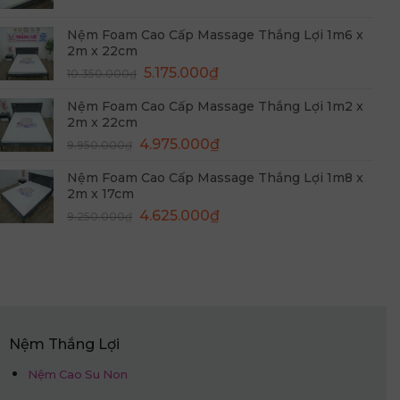
gốc
hiện
là:
tại
Nệm Foam Cao Cấp Massage Thắng Lợi 1m6 x
8.250.000₫.
là:
2m x 22cm
4.125.000₫.
Giá
Giá
5.175.000
₫
10.350.000
₫
gốc
hiện
Nệm Foam Cao Cấp Massage Thắng Lợi 1m2 x
là:
tại
2m x 22cm
10.350.000₫.
là:
Giá
Giá
4.975.000
₫
9.950.000
₫
5.175.000₫.
gốc
hiện
Nệm Foam Cao Cấp Massage Thắng Lợi 1m8 x
là:
tại
2m x 17cm
9.950.000₫.
là:
Giá
Giá
4.625.000
₫
9.250.000
₫
4.975.000₫.
gốc
hiện
là:
tại
9.250.000₫.
là:
4.625.000₫.
Nệm Thắng Lợi
Nệm Cao Su Non