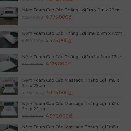
gốc
hiện
Nệm Foam Cao Cấp Thắng Lợi 1m x 2m x 22cm
là:
tại
Giá
Giá
9.950.000₫.
4.775.000
₫
là:
9.550.000
₫
gốc
hiện
4.975.000₫.
là:
tại
Nệm Foam Cao Cấp Thắng Lợi 1m6 x 2m x 17cm
9.550.000₫.
là:
Giá
Giá
4.325.000
₫
8.650.000
₫
4.775.000₫.
gốc
hiện
là:
tại
Nệm Foam Cao Cấp Thắng Lợi 1m2 x 2m x 17cm
8.650.000₫.
là:
Giá
Giá
4.125.000
₫
8.250.000
₫
4.325.000₫.
gốc
hiện
là:
tại
Nệm Foam Cao Cấp Massage Thắng Lợi 1m6 x
8.250.000₫.
là:
2m x 22cm
4.125.000₫.
Giá
Giá
5.175.000
₫
10.350.000
₫
gốc
hiện
Nệm Foam Cao Cấp Massage Thắng Lợi 1m2 x
là:
tại
2m x 22cm
10.350.000₫.
là:
Giá
Giá
4.975.000
₫
9.950.000
₫
5.175.000₫.
gốc
hiện
Nệm Foam Cao Cấp Massage Thắng Lợi 1m8 x
là:
tại