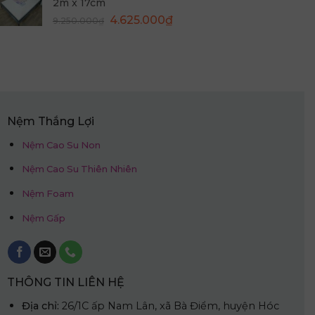
2m x 17cm
9.950.000₫.
là:
Giá
Giá
4.625.000
₫
9.250.000
₫
4.975.000₫.
gốc
hiện
là:
tại
9.250.000₫.
là:
4.625.000₫.
Nệm Thắng Lợi
Nệm Cao Su Non
Nệm Cao Su Thiên Nhiên
Nệm Foam
Nệm Gấp
THÔNG TIN LIÊN HỆ
Địa chỉ:
26/1C ấp Nam Lân, xã Bà Điểm, huyện Hóc