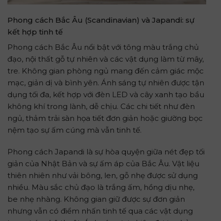
Phong cách Bắc Âu (Scandinavian) và Japandi: sự
kết hợp tinh tế
Phong cách Bắc Âu nổi bật với tông màu trắng chủ
đạo, nội thất gỗ tự nhiên và các vật dụng làm từ mây,
tre. Không gian phòng ngủ mang đến cảm giác mộc
mạc, giản dị và bình yên. Ánh sáng tự nhiên được tận
dụng tối đa, kết hợp với đèn LED và cây xanh tạo bầu
không khí trong lành, dễ chịu. Các chi tiết như đèn
ngủ, thảm trải sàn họa tiết đơn giản hoặc giường bọc
nệm tạo sự ấm cúng mà vẫn tinh tế.
Phong cách Japandi là sự hòa quyện giữa nét đẹp tối
giản của Nhật Bản và sự ấm áp của Bắc Âu. Vật liệu
thiên nhiên như vải bông, len, gỗ nhẹ được sử dụng
nhiều. Màu sắc chủ đạo là trắng ấm, hồng dịu nhẹ,
be nhẹ nhàng. Không gian giữ được sự đơn giản
nhưng vẫn có điểm nhấn tinh tế qua các vật dụng