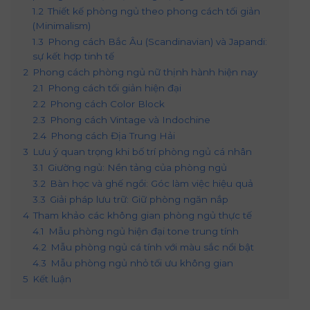
1.2
Thiết kế phòng ngủ theo phong cách tối giản
(Minimalism)
1.3
Phong cách Bắc Âu (Scandinavian) và Japandi:
sự kết hợp tinh tế
2
Phong cách phòng ngủ nữ thịnh hành hiện nay
2.1
Phong cách tối giản hiện đại
2.2
Phong cách Color Block
2.3
Phong cách Vintage và Indochine
2.4
Phong cách Địa Trung Hải
3
Lưu ý quan trọng khi bố trí phòng ngủ cá nhân
3.1
Giường ngủ: Nền tảng của phòng ngủ
3.2
Bàn học và ghế ngồi: Góc làm việc hiệu quả
3.3
Giải pháp lưu trữ: Giữ phòng ngăn nắp
4
Tham khảo các không gian phòng ngủ thực tế
4.1
Mẫu phòng ngủ hiện đại tone trung tính
4.2
Mẫu phòng ngủ cá tính với màu sắc nổi bật
4.3
Mẫu phòng ngủ nhỏ tối ưu không gian
5
Kết luận