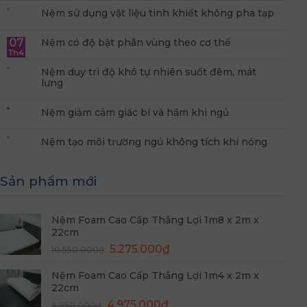
Nệm sử dụng vật liệu tinh khiết không pha tạp
07
Nệm có độ bật phân vùng theo cơ thể
Th4
Nệm duy trì độ khô tự nhiên suốt đêm, mát
lưng
Nệm giảm cảm giác bí và hầm khi ngủ
Nệm tạo môi trường ngủ không tích khí nóng
Sản phẩm mới
Nệm Foam Cao Cấp Thắng Lợi 1m8 x 2m x
22cm
Giá
Giá
5.275.000
₫
10.550.000
₫
gốc
hiện
Nệm Foam Cao Cấp Thắng Lợi 1m4 x 2m x
là:
tại
22cm
10.550.000₫.
là:
Giá
Giá
4.975.000
₫
5.275.000₫.
9.950.000
₫