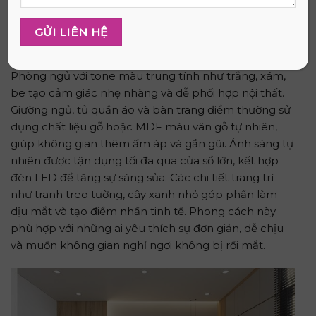
Tham khảo các không gian phòng
ngủ thực tế
Mẫu phòng ngủ hiện đại tone trung tính
Phòng ngủ với tone màu trung tính như trắng, xám,
be tạo cảm giác nhẹ nhàng và dễ phối hợp nội thất.
Giường ngủ, tủ quần áo và bàn trang điểm thường sử
dụng chất liệu gỗ hoặc MDF màu vân gỗ tự nhiên,
giúp không gian thêm ấm áp và gần gũi. Ánh sáng tự
nhiên được tận dụng tối đa qua cửa sổ lớn, kết hợp
đèn LED để tăng sự sáng sủa. Các chi tiết trang trí
như tranh treo tường, cây xanh nhỏ góp phần làm
dịu mắt và tạo điểm nhấn tinh tế. Phong cách này
phù hợp với những ai yêu thích sự đơn giản, dễ chịu
và muốn không gian nghỉ ngơi không bị rối mắt.