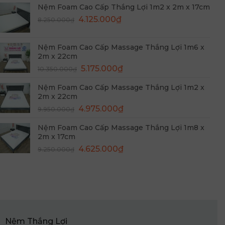
Nệm Foam Cao Cấp Thắng Lợi 1m2 x 2m x 17cm
8.650.000₫.
là:
Giá
Giá
4.125.000
₫
8.250.000
₫
4.325.000₫.
gốc
hiện
là:
tại
Nệm Foam Cao Cấp Massage Thắng Lợi 1m6 x
8.250.000₫.
là:
2m x 22cm
4.125.000₫.
Giá
Giá
5.175.000
₫
10.350.000
₫
gốc
hiện
Nệm Foam Cao Cấp Massage Thắng Lợi 1m2 x
là:
tại
2m x 22cm
10.350.000₫.
là:
Giá
Giá
4.975.000
₫
9.950.000
₫
5.175.000₫.
gốc
hiện
Nệm Foam Cao Cấp Massage Thắng Lợi 1m8 x
là:
tại
2m x 17cm
9.950.000₫.
là:
Giá
Giá
4.625.000
₫
9.250.000
₫
4.975.000₫.
gốc
hiện
là:
tại
9.250.000₫.
là:
4.625.000₫.
Nệm Thắng Lợi