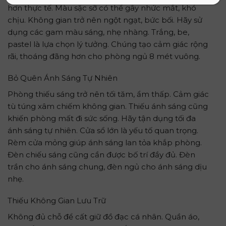
hơn thực tế. Màu sặc sỡ có thể gây nhức mắt, khó
chịu. Không gian trở nên ngột ngạt, bức bối. Hãy sử
dụng các gam màu sáng, nhẹ nhàng. Trắng, be,
pastel là lựa chọn lý tưởng. Chúng tạo cảm giác rộng
rãi, thoáng đãng hơn cho phòng ngủ 8 mét vuông.
Bỏ Quên Ánh Sáng Tự Nhiên
Phòng thiếu sáng trở nên tối tăm, ẩm thấp. Cảm giác
tù túng xâm chiếm không gian. Thiếu ánh sáng cũng
khiến phòng mất đi sức sống. Hãy tận dụng tối đa
ánh sáng tự nhiên. Cửa sổ lớn là yếu tố quan trọng.
Rèm cửa mỏng giúp ánh sáng lan tỏa khắp phòng.
Đèn chiếu sáng cũng cần được bố trí đầy đủ. Đèn
trần cho ánh sáng chung, đèn ngủ cho ánh sáng dịu
nhẹ.
Thiếu Không Gian Lưu Trữ
Không đủ chỗ để cất giữ đồ đạc cá nhân. Quần áo,