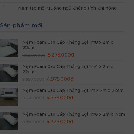
Nệm tạo môi trường ngủ không tích khí nóng
Sản phẩm mới
Nệm Foam Cao Cấp Thắng Lợi 1m8 x 2m x
22cm
Giá
Giá
5.275.000
₫
10.550.000
₫
gốc
hiện
Nệm Foam Cao Cấp Thắng Lợi 1m4 x 2m x
là:
tại
22cm
10.550.000₫.
là:
Giá
Giá
4.975.000
₫
5.275.000₫.
9.950.000
₫
gốc
hiện
Nệm Foam Cao Cấp Thắng Lợi 1m x 2m x 22cm
là:
tại
Giá
Giá
9.950.000₫.
4.775.000
₫
là:
9.550.000
₫
gốc
hiện
4.975.000₫.
là:
tại
Nệm Foam Cao Cấp Thắng Lợi 1m6 x 2m x 17cm
9.550.000₫.
là:
Giá
Giá
4.325.000
₫
8.650.000
₫
4.775.000₫.
gốc
hiện
là:
tại