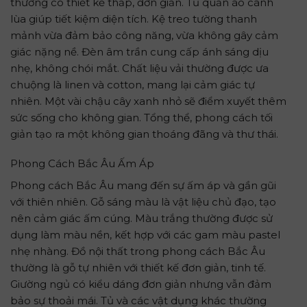
thường có thiết kế thấp, đơn giản. Tủ quần áo cánh
lùa giúp tiết kiệm diện tích. Kệ treo tường thanh
mảnh vừa đảm bảo công năng, vừa không gây cảm
giác nặng nề. Đèn âm trần cung cấp ánh sáng dịu
nhẹ, không chói mắt. Chất liệu vải thường được ưa
chuộng là linen và cotton, mang lại cảm giác tự
nhiên. Một vài chậu cây xanh nhỏ sẽ điểm xuyết thêm
sức sống cho không gian. Tổng thể, phong cách tối
giản tạo ra một không gian thoáng đãng và thư thái.
Phong Cách Bắc Âu Ấm Áp
Phong cách Bắc Âu mang đến sự ấm áp và gần gũi
với thiên nhiên. Gỗ sáng màu là vật liệu chủ đạo, tạo
nên cảm giác ấm cúng. Màu trắng thường được sử
dụng làm màu nền, kết hợp với các gam màu pastel
nhẹ nhàng. Đồ nội thất trong phong cách Bắc Âu
thường là gỗ tự nhiên với thiết kế đơn giản, tinh tế.
Giường ngủ có kiểu dáng đơn giản nhưng vẫn đảm
bảo sự thoải mái. Tủ và các vật dụng khác thường