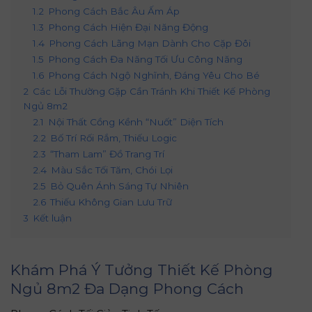
1.2
Phong Cách Bắc Âu Ấm Áp
1.3
Phong Cách Hiện Đại Năng Động
1.4
Phong Cách Lãng Mạn Dành Cho Cặp Đôi
1.5
Phong Cách Đa Năng Tối Ưu Công Năng
1.6
Phong Cách Ngộ Nghĩnh, Đáng Yêu Cho Bé
2
Các Lỗi Thường Gặp Cần Tránh Khi Thiết Kế Phòng
Ngủ 8m2
2.1
Nội Thất Cồng Kềnh “Nuốt” Diện Tích
2.2
Bố Trí Rối Rắm, Thiếu Logic
2.3
“Tham Lam” Đồ Trang Trí
2.4
Màu Sắc Tối Tăm, Chói Lọi
2.5
Bỏ Quên Ánh Sáng Tự Nhiên
2.6
Thiếu Không Gian Lưu Trữ
3
Kết luận
Khám Phá Ý Tưởng Thiết Kế Phòng
Ngủ 8m2 Đa Dạng Phong Cách