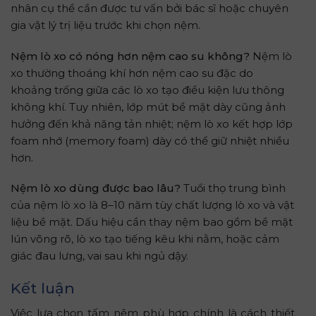
nhân cụ thể cần được tư vấn bởi bác sĩ hoặc chuyên
gia vật lý trị liệu trước khi chọn nệm.
Nệm lò xo có nóng hơn nệm cao su không?
Nệm lò
xo thường thoáng khí hơn nệm cao su đặc do
khoảng trống giữa các lò xo tạo điều kiện lưu thông
không khí. Tuy nhiên, lớp mút bề mặt dày cũng ảnh
hưởng đến khả năng tản nhiệt; nệm lò xo kết hợp lớp
foam nhớ (memory foam) dày có thể giữ nhiệt nhiều
hơn.
Nệm lò xo dùng được bao lâu?
Tuổi thọ trung bình
của nệm lò xo là 8–10 năm tùy chất lượng lò xo và vật
liệu bề mặt. Dấu hiệu cần thay nệm bao gồm bề mặt
lún võng rõ, lò xo tạo tiếng kêu khi nằm, hoặc cảm
giác đau lưng, vai sau khi ngủ dậy.
Kết luận
Việc lựa chọn tấm nệm phù hợp chính là cách thiết