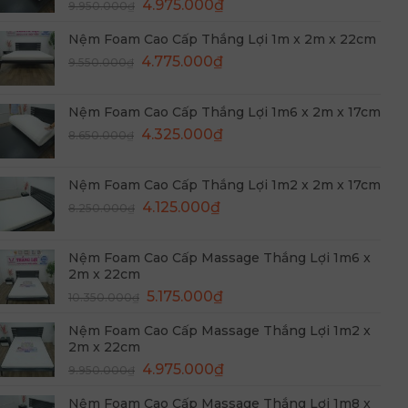
Giá
Giá
4.975.000
₫
5.275.000₫.
9.950.000
₫
gốc
hiện
Nệm Foam Cao Cấp Thắng Lợi 1m x 2m x 22cm
là:
tại
Giá
Giá
9.950.000₫.
4.775.000
₫
là:
9.550.000
₫
gốc
hiện
4.975.000₫.
là:
tại
Nệm Foam Cao Cấp Thắng Lợi 1m6 x 2m x 17cm
9.550.000₫.
là:
Giá
Giá
4.325.000
₫
8.650.000
₫
4.775.000₫.
gốc
hiện
là:
tại
Nệm Foam Cao Cấp Thắng Lợi 1m2 x 2m x 17cm
8.650.000₫.
là:
Giá
Giá
4.125.000
₫
8.250.000
₫
4.325.000₫.
gốc
hiện
là:
tại
Nệm Foam Cao Cấp Massage Thắng Lợi 1m6 x
8.250.000₫.
là:
2m x 22cm
4.125.000₫.
Giá
Giá
5.175.000
₫
10.350.000
₫
gốc
hiện
Nệm Foam Cao Cấp Massage Thắng Lợi 1m2 x
là:
tại
2m x 22cm
10.350.000₫.
là:
Giá
Giá
4.975.000
₫
9.950.000
₫
5.175.000₫.
gốc
hiện
Nệm Foam Cao Cấp Massage Thắng Lợi 1m8 x
là:
tại