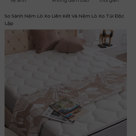
vệ sinh
không đảm bảo
thời gian
So Sánh Nệm Lò Xo Liên Kết Và Nệm Lò Xo Túi Độc
Lập