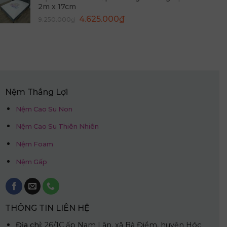
2m x 17cm
9.950.000₫.
là:
Giá
Giá
4.625.000
₫
9.250.000
₫
4.975.000₫.
gốc
hiện
là:
tại
9.250.000₫.
là:
4.625.000₫.
Nệm Thắng Lợi
Nệm Cao Su Non
Nệm Cao Su Thiên Nhiên
Nệm Foam
Nệm Gấp
THÔNG TIN LIÊN HỆ
Địa chỉ:
26/1C ấp Nam Lân, xã Bà Điểm, huyện Hóc