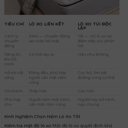
TIÊU CHÍ
LÒ XO LIÊN KẾT
LÒ XO TÚI ĐỘC
LẬP
Cách ly
Kém — chuyển động
Tốt — chỉ lò xo tại
chuyển
lan toàn bề mặt
điểm tiếp xúc phản
động
hồi
Tiếng ồn
Có thể xảy ra
Hầu như không
khi trở
mình
Hỗ trợ cột
Đồng đều, phù hợp
Cục bộ, ôm sát
sống
người cần mặt nằm
đường cong cơ thể
cứng
Giá thành
Thấp hơn
Cao hơn
Phù hợp
Người nằm một mình,
Người hay trở mình,
cho
cần mặt nằm cứng
ngủ chung
Kinh Nghiệm Chọn Nệm Lò Xo Tốt
Kiểm tra mật độ lò xo
Mật độ lò xo quyết định khả