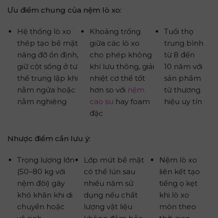
Ưu điểm chung của nệm lò xo:
Hệ thống lò xo
Khoảng trống
Tuổi thọ
thép tạo bề mặt
giữa các lò xo
trung bình
nâng đỡ ổn định,
cho phép không
từ 8 đến
giữ cột sống ở tư
khí lưu thông, giải
10 năm với
thế trung lập khi
nhiệt cơ thể tốt
sản phẩm
nằm ngửa hoặc
hơn so với
nệm
từ thương
nằm nghiêng
cao su
hay foam
hiệu uy tín
đặc
Nhược điểm cần lưu ý:
Trọng lượng lớn
Lớp mút bề mặt
Nệm lò xo
(50–80 kg với
có thể lún sau
liên kết tạo
nệm đôi) gây
nhiều năm sử
tiếng ọ kẹt
khó khăn khi di
dụng nếu chất
khi lò xo
chuyển hoặc
lượng vật liệu
mòn theo