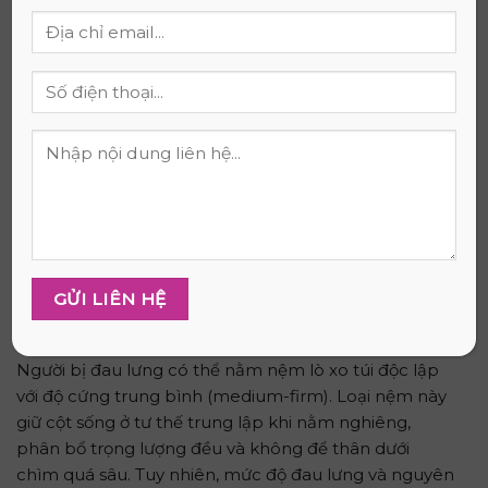
phù hợp không tạo áp lực tập trung ở bất kỳ điểm
nào.
Chọn đúng kích thước
Nệm đôi tiêu chuẩn tại Việt
Nam là 1m6 × 2m. Với người hay trở mình, kích thước
1m8 × 2m cho phép di chuyển thoải mái hơn mà
không chạm vào người bên cạnh.
Xác nhận chính sách bảo hành
Chọn sản phẩm có
bảo hành từ 5 năm trở lên và điều khoản bảo hành
ghi rõ các lỗi như lún võng, gãy lò xo.
Câu Hỏi Thường Gặp
Người bị đau lưng có nên nằm nệm lò xo không?
Người bị đau lưng có thể nằm nệm lò xo túi độc lập
với độ cứng trung bình (medium-firm). Loại nệm này
giữ cột sống ở tư thế trung lập khi nằm nghiêng,
phân bổ trọng lượng đều và không để thân dưới
chìm quá sâu. Tuy nhiên, mức độ đau lưng và nguyên