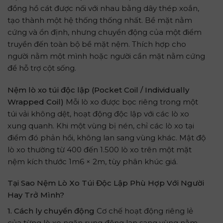
đồng hồ cát được nối với nhau bằng dây thép xoắn,
tạo thành một hệ thống thống nhất. Bề mặt nằm
cứng và ổn định, nhưng chuyển động của một điểm
truyền đến toàn bộ bề mặt nệm. Thích hợp cho
người nằm một mình hoặc người cần mặt nằm cứng
để hỗ trợ cột sống.
Nệm lò xo túi độc lập (Pocket Coil / Individually
Wrapped Coil)
Mỗi lò xo được bọc riêng trong một
túi vải không dệt, hoạt động độc lập với các lò xo
xung quanh. Khi một vùng bị nén, chỉ các lò xo tại
điểm đó phản hồi, không lan sang vùng khác. Mật độ
lò xo thường từ 400 đến 1.500 lò xo trên một mặt
nệm kích thước 1m6 × 2m, tùy phân khúc giá.
Tại Sao Nệm Lò Xo Túi Độc Lập Phù Hợp Với Người
Hay Trở Mình?
1. Cách ly chuyển động
Cơ chế hoạt động riêng lẻ
của từng lò xo ngăn rung động lan sang vùng nằm