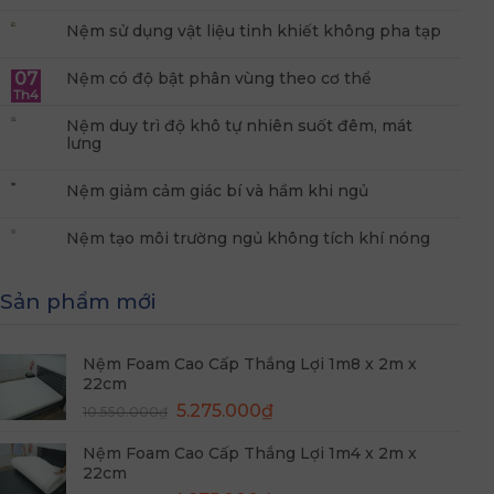
Nệm sử dụng vật liệu tinh khiết không pha tạp
07
Nệm có độ bật phân vùng theo cơ thể
Th4
Nệm duy trì độ khô tự nhiên suốt đêm, mát
lưng
Nệm giảm cảm giác bí và hầm khi ngủ
Nệm tạo môi trường ngủ không tích khí nóng
Sản phẩm mới
Nệm Foam Cao Cấp Thắng Lợi 1m8 x 2m x
22cm
Giá
Giá
5.275.000
₫
10.550.000
₫
gốc
hiện
Nệm Foam Cao Cấp Thắng Lợi 1m4 x 2m x
là:
tại
22cm
10.550.000₫.
là: