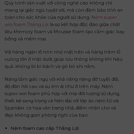
Quy trình sản xuất với công nghệ cao không chỉ
mang lại giấc ngủ tuyệt vời, mà còn đảm bảo tính an
toàn cho sức khỏe của người sử dụng.
Nệm super
win foam Thắng Lợi
là sự kết hợp độc đáo giữa chất
liệu Memory foam và Mousse foam tạo cảm giác bay
bổng và mềm mại.
Với hàng ngàn lỗ tròn nhỏ mặt trên và hàng trăm lỗ
vuông lớn ở mặt dưới, giúp lưu thông không khí hiệu
quả, không bị bí bách và gò bó khi nằm.
Nâng tầm giấc ngủ với khả năng nâng đỡ tuyệt đối,
độ đàn hồi cao và sự êm ái như ở trên mây. Nệm
super win foam phù hợp với mọi đối tượng sử dụng,
thiết kế sang trọng và hiện đại với lớp áo nệm từ vài
Spandex có hoa văn trang nhã, điểm nhấn cho vẻ
đẹp không gian phòng nghỉ của bạn.
Nệm foam cao cấp Thắng L
ợi