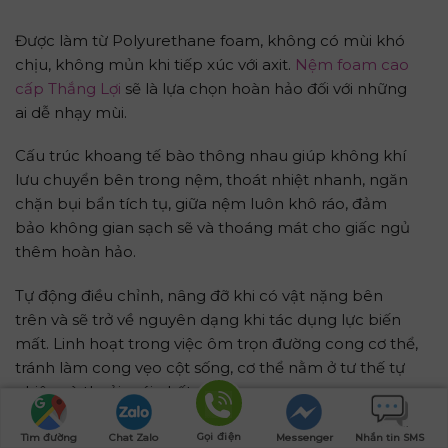
Được làm từ Polyurethane foam, không có mùi khó
chịu, không mủn khi tiếp xúc với axit.
Nệm foam cao
cấp Thắng Lợi
sẽ là lựa chọn hoàn hảo đối với những
ai dễ nhạy mùi.
Cấu trúc khoang tế bào thông nhau giúp không khí
lưu chuyển bên trong nệm, thoát nhiệt nhanh, ngăn
chặn bụi bẩn tích tụ, giữa nệm luôn khô ráo, đảm
bảo không gian sạch sẽ và thoáng mát cho giấc ngủ
thêm hoàn hảo.
Tự động điều chỉnh, nâng đỡ khi có vật nặng bên
trên và sẽ trở về nguyên dạng khi tác dụng lực biến
mất. Linh hoạt trong việc ôm trọn đường cong cơ thể,
tránh làm cong vẹo cột sống, cơ thể nằm ở tư thế tự
nhiên và thoải mái nhất.
Nệm foam cao cấp Thắng Lợi duy trì tính ổn định và
Gọi điện
Tìm đường
Chat Zalo
Messenger
Nhắn tin SMS