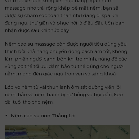
Với thiết kế lượn sóng kết hợp hàng ngàn núm
massage nhỏ trải rộng khắp bề mặt nệm, bạn sẽ
được sự chăm sóc toàn thân như đang đi spa khi
đang ngủ, thư giãn và phục hồi là điều đầu tiên bạn
nhận được sau khi thức dậy.
Nệm cao su massage còn được người tiêu dùng yêu
thích bởi khả năng chuyển động cách âm tốt, không
làm phiền người cạnh bên khi trở mình, nâng đỡ các
vùng cơ thể tối ưu, đảm bảo tư thế đúng cho người
nằm, mang đến giấc ngủ trọn vẹn và sảng khoái.
Lớp vỏ nệm từ vải thun lạnh ôm sát đường viền lõi
nệm, bảo vệ nệm tránh bị hư hỏng và bụi bẩn, kéo
dài tuổi thọ cho nệm.
Nệm cao su non Thắng Lợi