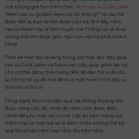
mái không giới hạn trên chiếc
nệm cao su Gold Latex
.
“Nệm cao su golden latex có tốt không?” là câu hỏi
được đặt ra, bạn sẽ tìm được câu trả lời ở đây, nệm
cao su foam này là tâm huyết của Thắng Lợi và là sự
mong mỏi tìm được giấc ngủ trọn vẹn từ phía khách
hàng.
Thiết kế hiện đại và sang trọng, kết hợp độc đáo giữa
cao su Gold Latex và foam cao cấp, giúp giảm áp lực
cho cơ thể, đồng thời mang đến độ đàn hồi xuất sắc,
sự hỗ trợ tối ưu để mỗi đêm là một hành trình đầy sự
thần bí và thú vị.
Công nghệ khử mùi hiệu quả, hệ thống thoáng khí
được nâng cấp độ, nhiệt độ nệm luôn được điều
chỉnh để phù hợp với cơ thể. Lớp áo nệm bằng lụa
mềm mại và mát mẻ sẽ là điểm nhấn không thể bỏ
qua khi sờ vào nệm hay nằm lâu trên nệm.