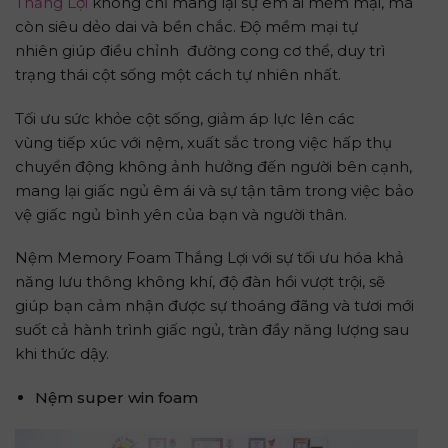
Thắng Lợi
không chỉ mang lại sự êm ái mềm mại, mà
còn siêu dẻo dai và bền chắc. Độ mềm mại tự
nhiên giúp điều chỉnh đường cong cơ thể, duy trì
trạng thái cột sống một cách tự nhiên nhất.
Tối ưu sức khỏe cột sống, giảm áp lực lên các
vùng tiếp xúc với nệm, xuất sắc trong việc hấp thụ
chuyển động không ảnh hưởng đến người bên cạnh,
mang lại giấc ngủ êm ái và sự tận tâm trong việc bảo
vệ giấc ngủ bình yên của bạn và người thân.
Nệm Memory Foam Thắng Lợi với sự tối ưu hóa khả
năng lưu thông không khí, độ đàn hồi vượt trội, sẽ
giúp bạn cảm nhận được sự thoáng đãng và tươi mới
suốt cả hành trình giấc ngủ, tràn đầy năng lượng sau
khi thức dậy.
Nệm super win
foam