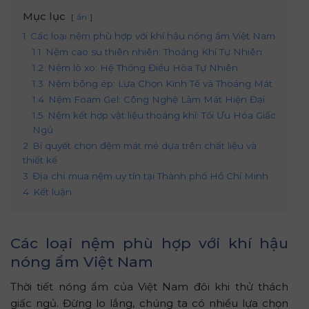
Mục lục
ẩn
1
Các loại nệm phù hợp với khí hậu nóng ẩm Việt Nam
1.1
Nệm cao su thiên nhiên: Thoáng Khí Tự Nhiên
1.2
Nệm lò xo: Hệ Thống Điều Hòa Tự Nhiên
1.3
Nệm bông ép: Lựa Chọn Kinh Tế và Thoáng Mát
1.4
Nệm Foam Gel: Công Nghệ Làm Mát Hiện Đại
1.5
Nệm kết hợp vật liệu thoáng khí: Tối Ưu Hóa Giấc
Ngủ
2
Bí quyết chọn đệm mát mẻ dựa trên chất liệu và
thiết kế
3
Địa chỉ mua nệm uy tín tại Thành phố Hồ Chí Minh
4
Kết luận
Các loại nệm phù hợp với khí hậu
nóng ẩm Việt Nam
Thời tiết nóng ẩm của Việt Nam đôi khi thử thách
giấc ngủ. Đừng lo lắng, chúng ta có nhiều lựa chọn