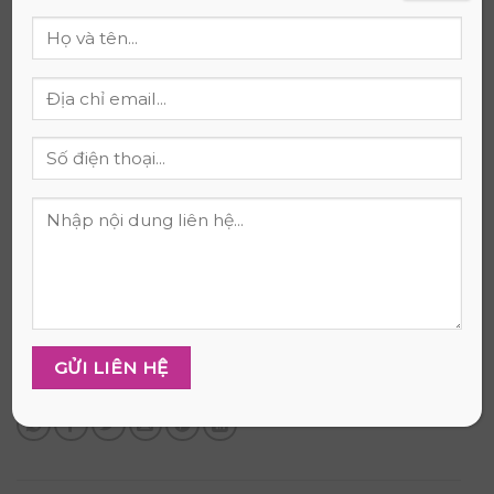
mang lại quyết định chính xác nhất cho cột sống và
giấc ngủ của bạn.
Kết luận
Giấc ngủ đóng vai trò nền tảng cho sức khỏe, nên
việc lựa chọn một chiếc nệm phù hợp với khí hậu
nóng ẩm Việt Nam sẽ giúp bạn và gia đình luôn cảm
thấy thoải mái và dễ chịu. Nếu bạn cần sự tư vấn kỹ
lưỡng để đưa ra quyết định đúng đắn, hãy liên hệ với
chúng tôi qua hotline 0909.025.607 hoặc ghé thăm
địa chỉ 26/1C ấp Nam Lân, xã Bà Điểm, huyện Hóc
Môn. Chúng tôi mong muốn được đồng hành và
chăm sóc giấc ngủ của bạn, mang lại sự an tâm và
nguồn năng lượng tươi mới mỗi ngày.