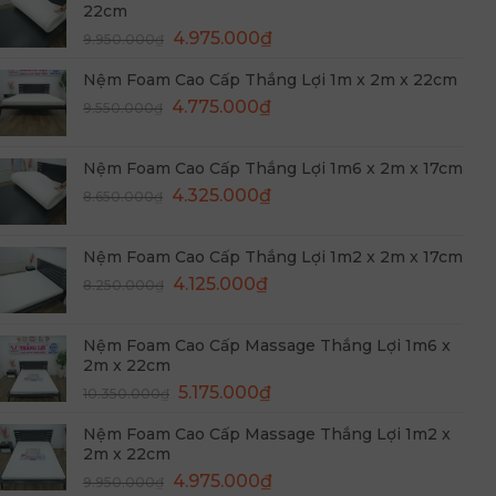
22cm
10.550.000₫.
là:
Giá
Giá
4.975.000
₫
5.275.000₫.
9.950.000
₫
gốc
hiện
Nệm Foam Cao Cấp Thắng Lợi 1m x 2m x 22cm
là:
tại
Giá
Giá
9.950.000₫.
4.775.000
₫
là:
9.550.000
₫
gốc
hiện
4.975.000₫.
là:
tại
Nệm Foam Cao Cấp Thắng Lợi 1m6 x 2m x 17cm
9.550.000₫.
là:
Giá
Giá
4.325.000
₫
8.650.000
₫
4.775.000₫.
gốc
hiện
là:
tại
Nệm Foam Cao Cấp Thắng Lợi 1m2 x 2m x 17cm
8.650.000₫.
là:
Giá
Giá
4.125.000
₫
8.250.000
₫
4.325.000₫.
gốc
hiện
là:
tại
Nệm Foam Cao Cấp Massage Thắng Lợi 1m6 x
8.250.000₫.
là:
2m x 22cm
4.125.000₫.
Giá
Giá
5.175.000
₫
10.350.000
₫
gốc
hiện
Nệm Foam Cao Cấp Massage Thắng Lợi 1m2 x
là:
tại
2m x 22cm
10.350.000₫.
là:
Giá
Giá
4.975.000
₫
9.950.000
₫
5.175.000₫.