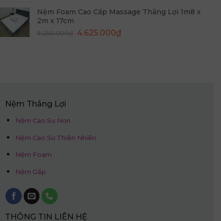
gốc
hiện
Nệm Foam Cao Cấp Massage Thắng Lợi 1m8 x
là:
tại
2m x 17cm
9.950.000₫.
là:
Giá
Giá
4.625.000
₫
9.250.000
₫
4.975.000₫.
gốc
hiện
là:
tại
9.250.000₫.
là:
4.625.000₫.
Nệm Thắng Lợi
Nệm Cao Su Non
Nệm Cao Su Thiên Nhiên
Nệm Foam
Nệm Gấp
THÔNG TIN LIÊN HỆ