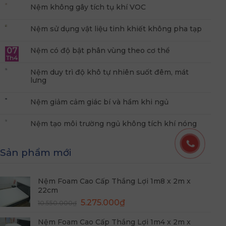
Nệm không gây tích tụ khí VOC
Nệm sử dụng vật liệu tinh khiết không pha tạp
07
Nệm có độ bật phân vùng theo cơ thể
Th4
Nệm duy trì độ khô tự nhiên suốt đêm, mát
lưng
Nệm giảm cảm giác bí và hầm khi ngủ
Nệm tạo môi trường ngủ không tích khí nóng
Sản phẩm mới
Nệm Foam Cao Cấp Thắng Lợi 1m8 x 2m x
22cm
Giá
Giá
5.275.000
₫
10.550.000
₫
gốc
hiện
Nệm Foam Cao Cấp Thắng Lợi 1m4 x 2m x
là:
tại