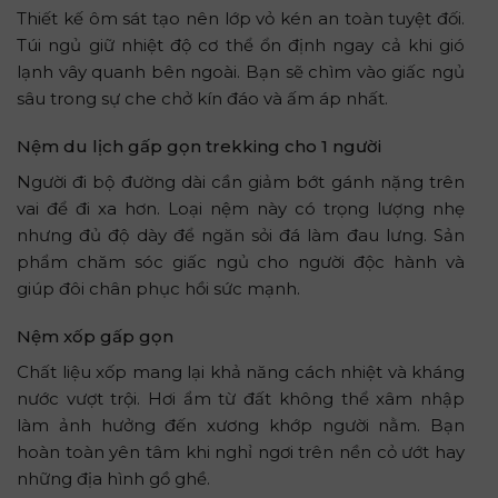
Thiết kế ôm sát tạo nên lớp vỏ kén an toàn tuyệt đối.
Túi ngủ giữ nhiệt độ cơ thể ổn định ngay cả khi gió
lạnh vây quanh bên ngoài. Bạn sẽ chìm vào giấc ngủ
sâu trong sự che chở kín đáo và ấm áp nhất.
Nệm du lịch gấp gọn trekking cho 1 người
Người đi bộ đường dài cần giảm bớt gánh nặng trên
vai để đi xa hơn. Loại nệm này có trọng lượng nhẹ
nhưng đủ độ dày để ngăn sỏi đá làm đau lưng. Sản
phẩm chăm sóc giấc ngủ cho người độc hành và
giúp đôi chân phục hồi sức mạnh.
Nệm xốp gấp gọn
Chất liệu xốp mang lại khả năng cách nhiệt và kháng
nước vượt trội. Hơi ẩm từ đất không thể xâm nhập
làm ảnh hưởng đến xương khớp người nằm. Bạn
hoàn toàn yên tâm khi nghỉ ngơi trên nền cỏ ướt hay
những địa hình gồ ghề.