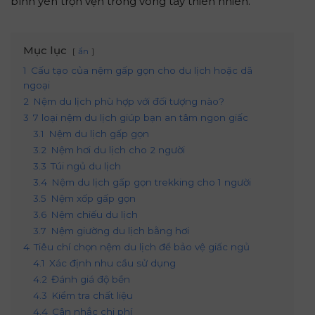
bình yên trọn vẹn trong vòng tay thiên nhiên.
Mục lục
ẩn
1
Cấu tạo của nệm gấp gọn cho du lịch hoặc dã
ngoại
2
Nệm du lịch phù hợp với đối tượng nào?
3
7 loại nệm du lịch giúp bạn an tâm ngon giấc
3.1
Nệm du lịch gấp gọn
3.2
Nệm hơi du lịch cho 2 người
3.3
Túi ngủ du lịch
3.4
Nệm du lịch gấp gọn trekking cho 1 người
3.5
Nệm xốp gấp gọn
3.6
Nệm chiếu du lịch
3.7
Nệm giường du lịch bằng hơi
4
Tiêu chí chọn nệm du lịch để bảo vệ giấc ngủ
4.1
Xác định nhu cầu sử dụng
4.2
Đánh giá độ bền
4.3
Kiểm tra chất liệu
4.4
Cân nhắc chi phí