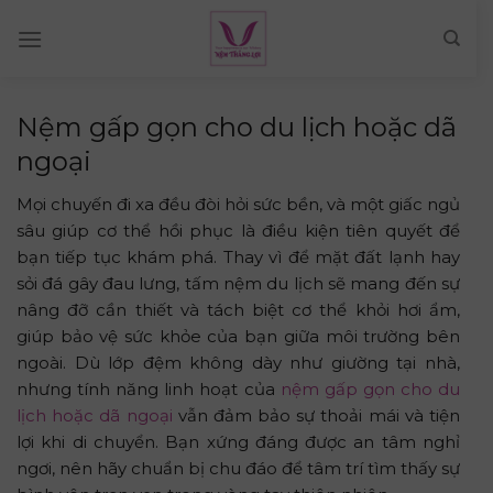
Skip
to
content
Nệm gấp gọn cho du lịch hoặc dã
ngoại
Mọi chuyến đi xa đều đòi hỏi sức bền, và một giấc ngủ
sâu giúp cơ thể hồi phục là điều kiện tiên quyết để
bạn tiếp tục khám phá. Thay vì để mặt đất lạnh hay
sỏi đá gây đau lưng, tấm nệm du lịch sẽ mang đến sự
nâng đỡ cần thiết và tách biệt cơ thể khỏi hơi ẩm,
giúp bảo vệ sức khỏe của bạn giữa môi trường bên
ngoài. Dù lớp đệm không dày như giường tại nhà,
nhưng tính năng linh hoạt của
nệm gấp gọn cho du
lịch hoặc dã ngoại
vẫn đảm bảo sự thoải mái và tiện
lợi khi di chuyển. Bạn xứng đáng được an tâm nghỉ
ngơi, nên hãy chuẩn bị chu đáo để tâm trí tìm thấy sự