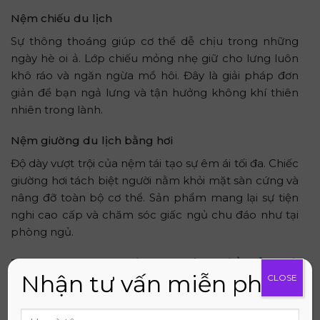
Nệm chiếu du lịch
Sự thông thoáng giúp cơ thể dễ chịu trong những
ngày hè oi ả. Lớp chiếu mỏng nhẹ giữ cho lưng luôn
khô ráo và ngăn ngừa mồ hôi. Đây là giải pháp đơn
giản để bạn ngả lưng và tận hưởng không khí thiên
nhiên trong lành.
Nệm giường du lịch bằng hơi
Độ dày vượt trội của nệm tái tạo sự êm ái tối đa. Chiếc
giường hơi tách biệt người nằm khỏi mặt sàn cứng và
nâng đỡ toàn bộ cơ thể. Sản phẩm mang lại sự tiện
nghi cao cấp và chăm sóc giấc ngủ chu đáo như tại
phòng ngủ.
Tiêu chí chọn nệm du lịch để bảo vệ
Nhận tư vấn miễn phí
CLOSE
giấc ngủ
Xác định nhu cầu sử dụng