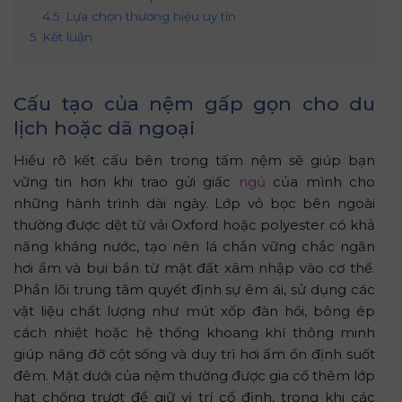
4.5
Lựa chọn thương hiệu uy tín
5
Kết luận
Cấu tạo của nệm gấp gọn cho du
lịch hoặc dã ngoại
Hiểu rõ kết cấu bên trong tấm nệm sẽ giúp bạn
vững tin hơn khi trao gửi giấc
ngủ
của mình cho
những hành trình dài ngày. Lớp vỏ bọc bên ngoài
thường được dệt từ vải Oxford hoặc polyester có khả
năng kháng nước, tạo nên lá chắn vững chắc ngăn
hơi ẩm và bụi bẩn từ mặt đất xâm nhập vào cơ thể.
Phần lõi trung tâm quyết định sự êm ái, sử dụng các
vật liệu chất lượng như mút xốp đàn hồi, bông ép
cách nhiệt hoặc hệ thống khoang khí thông minh
giúp nâng đỡ cột sống và duy trì hơi ấm ổn định suốt
đêm. Mặt dưới của nệm thường được gia cố thêm lớp
hạt chống trượt để giữ vị trí cố định, trong khi các