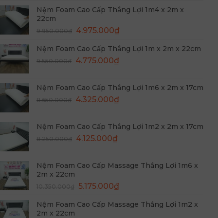
gốc
hiện
Nệm Foam Cao Cấp Thắng Lợi 1m4 x 2m x
là:
tại
22cm
10.550.000₫.
là:
Giá
Giá
4.975.000
₫
5.275.000₫.
9.950.000
₫
gốc
hiện
Nệm Foam Cao Cấp Thắng Lợi 1m x 2m x 22cm
là:
tại
Giá
Giá
9.950.000₫.
4.775.000
₫
là:
9.550.000
₫
gốc
hiện
4.975.000₫.
là:
tại
Nệm Foam Cao Cấp Thắng Lợi 1m6 x 2m x 17cm
9.550.000₫.
là:
Giá
Giá
4.325.000
₫
8.650.000
₫
4.775.000₫.
gốc
hiện
là:
tại
Nệm Foam Cao Cấp Thắng Lợi 1m2 x 2m x 17cm
8.650.000₫.
là:
Giá
Giá
4.125.000
₫
8.250.000
₫
4.325.000₫.
gốc
hiện
là:
tại
Nệm Foam Cao Cấp Massage Thắng Lợi 1m6 x
8.250.000₫.
là:
2m x 22cm
4.125.000₫.
Giá
Giá
5.175.000
₫
10.350.000
₫
gốc
hiện
Nệm Foam Cao Cấp Massage Thắng Lợi 1m2 x
là:
tại
2m x 22cm
10.350.000₫.
là: