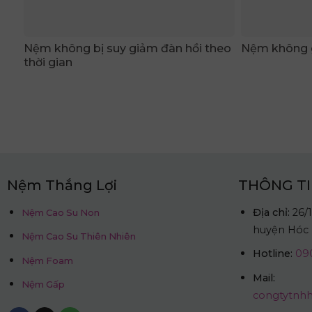
Nệm không bị suy giảm đàn hồi theo
Nệm không g
thời gian
Nệm Thắng Lợi
THÔNG TI
Địa chỉ:
26/1
Nệm Cao Su Non
huyện Hóc
Nệm Cao Su Thiên Nhiên
Hotline:
090
Nệm Foam
Mail:
Nệm Gấp
congtytnh