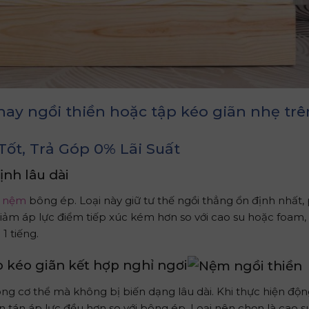
ay ngồi thiền hoặc tập kéo giãn nhẹ trê
nh lâu dài
a
nệm
bông ép. Loại này giữ tư thế ngồi thẳng ổn định nhất
g giảm áp lực điểm tiếp xúc kém hơn so với cao su hoặc foam
1 tiếng.
 kéo giãn kết hợp nghỉ ngơi
ng cơ thể mà không bị biến dạng lâu dài. Khi thực hiện độn
tán áp lực đều hơn so với bông ép. Loại nên chọn là cao s