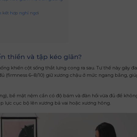
 kết hợp nghỉ ngơi
 thiền và tập kéo giãn?
ống khiến cột sống thắt lưng cong ra sau. Tư thế này gây đ
đủ (firmness 6–8/10) giữ xương chậu ở mức ngang bằng, giú
ông), bề mặt nệm cần có độ bám và đàn hồi vừa đủ để không
p lực cục bộ lên xương bả vai hoặc xương hông.