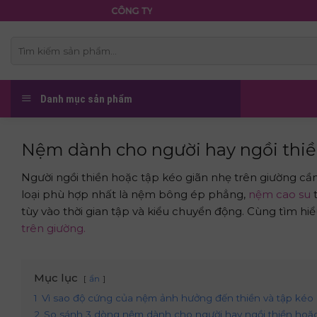
Skip
CÔNG TY TNHH NỆM THẮNG LỢI
to
content
Tìm
kiếm:
Danh mục sản phẩm
Nệm dành cho người hay ngồi thiề
Người ngồi thiền hoặc tập kéo giãn nhẹ trên giường c
loại phù hợp nhất là nệm bông ép phẳng,
nệm cao su
t
tùy vào thời gian tập và kiểu chuyển động. Cùng tìm hiể
trên giường.
Mục lục
ẩn
1
Vì sao độ cứng của nệm ảnh hưởng đến thiền và tập kéo 
2
So sánh 3 dòng nệm dành cho người hay ngồi thiền hoặc