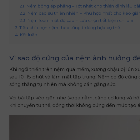
2.1
Nệm bông ép phẳng – Tốt nhất cho thiền định lâu dài
2.2
Nệm cao su thiên nhiên – Phù hợp nhất cho kéo giãn
2.3
Nệm foam mật độ cao – Lựa chọn tiết kiệm chi phí
3
Tiêu chí chọn nệm theo từng trường hợp cụ thể
4
Kết luận
Vì sao độ cứng của nệm ảnh hưởng đến
Khi ngồi thiền trên nệm quá mềm, xương chậu bị lún xu
sau 10–15 phút và làm mất tập trung. Nệm có độ cứng 
sống thẳng tự nhiên mà không cần gắng sức.
Với bài tập kéo giãn nhẹ (yoga nằm, căng cơ lưng và h
khi chuyển tư thế, đồng thời không cứng đến mức tạo á