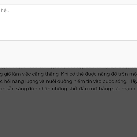
già).
Nếu mông lún sâu hơn 2–3 cm so với bề mặt ban đầu,
ưng: nếu có khoảng cách lớn giữa lưng và bề mặt nệm, nệ
ông bị trượt hay biến dạng đột ngột khi bạn thay đổi điểm
tập kéo giãn nhẹ trên giường không chỉ bảo vệ cột sống m
ng giờ làm việc căng thẳng. Khi cơ thể được nâng đỡ trên m
hục hồi năng lượng và nuôi dưỡng niềm tin vào cuộc sống. Hã
 bạn sẵn sàng đón nhận những khởi đầu mới bằng sức mạnh n