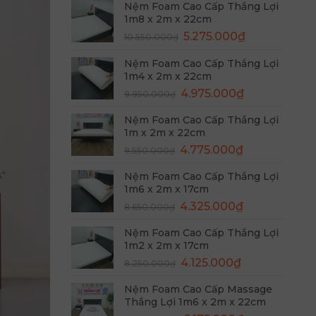
Nệm Foam Cao Cấp Thắng Lợi
1m8 x 2m x 22cm
Giá
Giá
5.275.000
₫
10.550.000
₫
gốc
hiện
Nệm Foam Cao Cấp Thắng Lợi
là:
tại
1m4 x 2m x 22cm
10.550.000₫.
là:
Giá
Giá
4.975.000
₫
5.275.000₫.
9.950.000
₫
gốc
hiện
Nệm Foam Cao Cấp Thắng Lợi
là:
tại
1m x 2m x 22cm
9.950.000₫.
là:
Giá
Giá
4.775.000
₫
9.550.000
₫
4.975.000₫.
gốc
hiện
Nệm Foam Cao Cấp Thắng Lợi
là:
tại
1m6 x 2m x 17cm
9.550.000₫.
là:
Giá
Giá
4.325.000
₫
8.650.000
₫
4.775.000₫.
gốc
hiện
Nệm Foam Cao Cấp Thắng Lợi
là:
tại
1m2 x 2m x 17cm
8.650.000₫.
là:
Giá
Giá
4.125.000
₫
8.250.000
₫
4.325.000₫.
gốc
hiện
Nệm Foam Cao Cấp Massage
là:
tại
Thắng Lợi 1m6 x 2m x 22cm
8.250.000₫.
là: