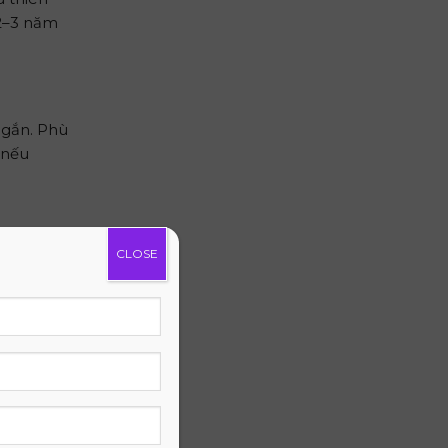
 2–3 năm
ngắn. Phù
 nếu
CLOSE
CÓ