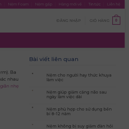
n
Nệm Foam
Nệm gấp
Hàng mới về
Tin tức
Liên hệ
0
ĐĂNG NHẬP
GIỎ HÀNG
Bài viết liên quan
irm). Ba
Nệm cho người hay thức khuya
hác nhau
làm việc
 giãn nhẹ
Nệm giúp giảm căng não sau
ngày làm việc dài
Nệm phù hợp cho sử dụng bền
bỉ 8-12 năm
Nệm không bị suy giảm đàn hồi