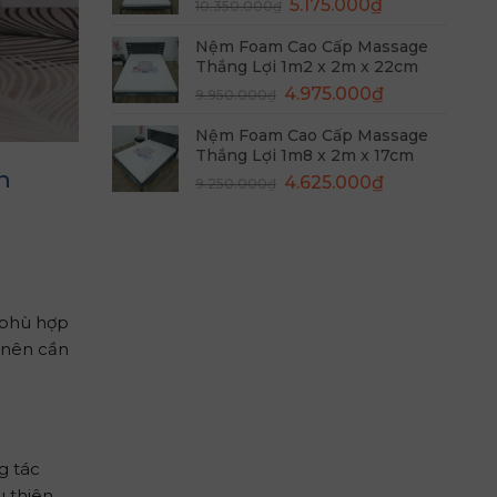
Giá
Giá
5.175.000
₫
10.350.000
₫
4.125.000₫.
gốc
hiện
Nệm Foam Cao Cấp Massage
là:
tại
Thắng Lợi 1m2 x 2m x 22cm
10.350.000₫.
là:
Giá
Giá
4.975.000
₫
9.950.000
₫
5.175.000₫.
gốc
hiện
Nệm Foam Cao Cấp Massage
là:
tại
Thắng Lợi 1m8 x 2m x 17cm
9.950.000₫.
là:
n
Giá
Giá
4.625.000
₫
9.250.000
₫
4.975.000₫.
gốc
hiện
là:
tại
9.250.000₫.
là:
4.625.000₫.
, phù hợp
, nên cần
g tác
u thiên