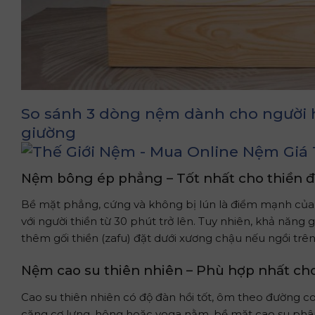
So sánh 3 dòng nệm dành cho người h
giường
Nệm bông ép phẳng – Tốt nhất cho thiền đị
Bề mặt phẳng, cứng và không bị lún là điểm mạnh củ
với người thiền từ 30 phút trở lên. Tuy nhiên, khả năn
thêm gối thiền (zafu) đặt dưới xương chậu nếu ngồi trên 
Nệm cao su thiên nhiên – Phù hợp nhất cho
Cao su thiên nhiên có độ đàn hồi tốt, ôm theo đường co
căng cơ lưng, hông hoặc yoga nằm, bề mặt cao su phân 