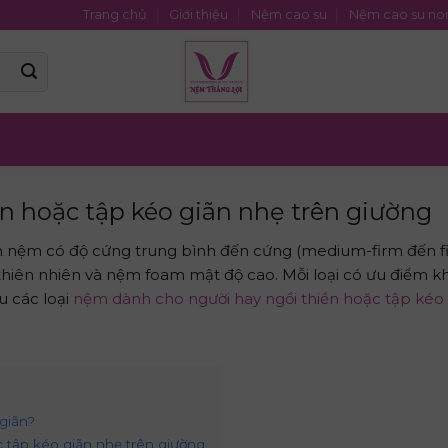
Trang chủ
Giới thiệu
Nệm cao su
Nệm cao su no
n hoặc tập kéo giãn nhẹ trên giường
ần nệm có độ cứng trung bình đến cứng (medium-firm đến f
hiên nhiên và nệm foam mật độ cao. Mỗi loại có ưu điểm k
u các loại
nệm dành cho người hay ngồi thiền hoặc tập kéo
giãn?
 tập kéo giãn nhẹ trên giường