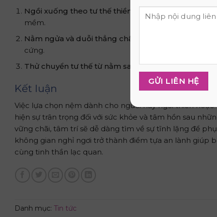
Ngồi xuống theo tư thế thiền (kiết già hoặc bán kiết 
mềm.
Nằm ngửa và duỗi thẳng chân.
Quan sát phần thắt l
cứng.
Thử chuyển tư thế từ nằm sang ngồi.
Nệm phù hợp kh
Kết luận
Việc lựa chọn nệm dành cho người hay ngồi thiền hoặc 
hiện sự trân trọng đối với sức khỏe và tâm hồn sau nhữ
vững chãi, tâm trí sẽ dễ dàng tìm về sự tĩnh lặng để p
không gian nghỉ ngơi trở thành điểm tựa an lành giúp
cùng tinh thần lạc quan.
Danh mục:
Tin tức