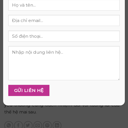
TP.HCM ở đâu?
Nệm Thắng Lợi
cung cấp các dòng
nệm cao su
thiên nhiên và lò xo tái chế tại TP.HCM.
Địa chỉ:
26/1C ấp Nam Lân, xã Bà
Hotline tư vấn:
Điểm, huyện Hóc Môn, TP.HCM
0909.025.607
Kết luận
Việc chọn nệm có vòng đời thân thiện môi trường là
cách bạn bảo vệ sức khỏe gia đình đồng thời giữ gìn
tài nguyên cho trái đất. Khi ưu tiên chất liệu từ thiên
nhiên và khả năng tái chế, bạn thiết lập không gian
nghỉ ngơi để hồi phục cơ thể mỗi đêm. Lựa chọn này
không chỉ mang lại sự an tâm mà còn thể hiện lòng
yêu thương cùng trách nhiệm đối với tương lai của
thế hệ mai sau.