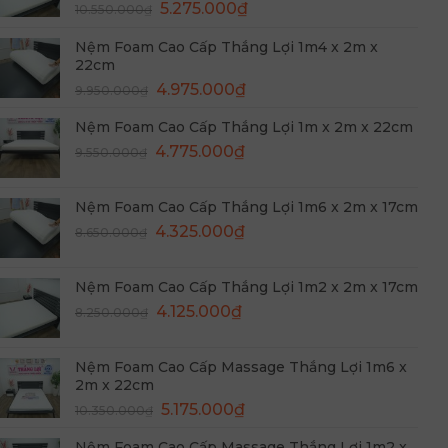
Giá
Giá
5.275.000
₫
10.550.000
₫
gốc
hiện
Nệm Foam Cao Cấp Thắng Lợi 1m4 x 2m x
là:
tại
22cm
10.550.000₫.
là:
Giá
Giá
4.975.000
₫
5.275.000₫.
9.950.000
₫
gốc
hiện
Nệm Foam Cao Cấp Thắng Lợi 1m x 2m x 22cm
là:
tại
Giá
Giá
9.950.000₫.
4.775.000
₫
là:
9.550.000
₫
gốc
hiện
4.975.000₫.
là:
tại
Nệm Foam Cao Cấp Thắng Lợi 1m6 x 2m x 17cm
9.550.000₫.
là:
Giá
Giá
4.325.000
₫
8.650.000
₫
4.775.000₫.
gốc
hiện
là:
tại
Nệm Foam Cao Cấp Thắng Lợi 1m2 x 2m x 17cm
8.650.000₫.
là:
Giá
Giá
4.125.000
₫
8.250.000
₫
4.325.000₫.
gốc
hiện
là:
tại
Nệm Foam Cao Cấp Massage Thắng Lợi 1m6 x
8.250.000₫.
là:
2m x 22cm
4.125.000₫.
Giá
Giá
5.175.000
₫
10.350.000
₫
gốc
hiện
Nệm Foam Cao Cấp Massage Thắng Lợi 1m2 x