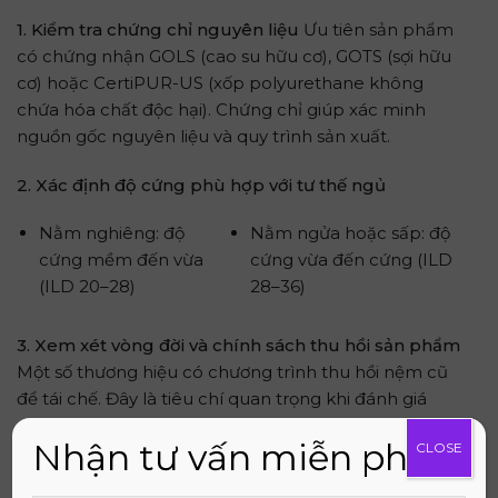
1. Kiểm tra chứng chỉ nguyên liệu
Ưu tiên sản phẩm
có chứng nhận GOLS (cao su hữu cơ), GOTS (sợi hữu
cơ) hoặc CertiPUR-US (xốp polyurethane không
chứa hóa chất độc hại). Chứng chỉ giúp xác minh
nguồn gốc nguyên liệu và quy trình sản xuất.
2. Xác định độ cứng phù hợp với tư thế ngủ
Nằm nghiêng: độ
Nằm ngửa hoặc sấp: độ
cứng mềm đến vừa
cứng vừa đến cứng (ILD
(ILD 20–28)
28–36)
3. Xem xét vòng đời và chính sách thu hồi sản phẩm
Một số thương hiệu có chương trình thu hồi nệm cũ
để tái chế. Đây là tiêu chí quan trọng khi đánh giá
mức độ bền vững thực sự của sản phẩm.
Nhận tư vấn miễn phí
CLOSE
Mua nệm thân thiện môi trường tại