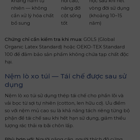
kháng nấm tự
hồi cao,
học sau khi hết
nhiên — không
nâng đỡ
vòng đời sử dụng
cần xử lý hóa chất
cột sống
(khoảng 10–15
bổ sung
tốt
năm)
Chứng chỉ cần kiểm tra khi mua:
GOLS (Global
Organic Latex Standard) hoặc OEKO-TEX Standard
100 để đảm bảo sản phẩm không chứa tạp chất độc
hại.
Nệm lò xo túi — Tái chế được sau sử
dụng
Nệm lò xo túi sử dụng thép tái chế cho phần lõi và
vải bọc từ sợi tự nhiên (cotton, len hữu cơ). Ưu điểm
so với nệm mủ cao su là khả năng tách riêng từng bộ
phận để tái chế sau khi hết hạn sử dụng, giảm thiểu
lượng rác thải ra bãi chôn lấp.
Phù hợp với:
Người nặng cân, người thích độ cứng