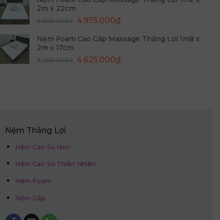
là:
tại
2m x 22cm
10.350.000₫.
là:
Giá
Giá
4.975.000
₫
9.950.000
₫
5.175.000₫.
gốc
hiện
Nệm Foam Cao Cấp Massage Thắng Lợi 1m8 x
là:
tại
2m x 17cm
9.950.000₫.
là:
Giá
Giá
4.625.000
₫
9.250.000
₫
4.975.000₫.
gốc
hiện
là:
tại
9.250.000₫.
là:
4.625.000₫.
Nệm Thắng Lợi
Nệm Cao Su Non
Nệm Cao Su Thiên Nhiên
Nệm Foam
Nệm Gấp