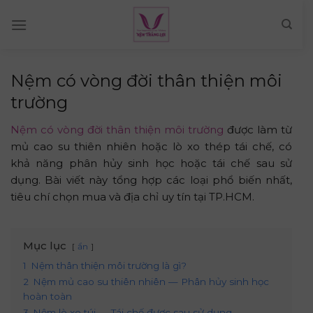
Skip
to
content
Nệm có vòng đời thân thiện môi
trường
Nệm có vòng đời thân thiện môi trường
được làm từ
mủ cao su thiên nhiên hoặc lò xo thép tái chế, có
khả năng phân hủy sinh học hoặc tái chế sau sử
dụng. Bài viết này tổng hợp các loại phổ biến nhất,
tiêu chí chọn mua và địa chỉ uy tín tại TP.HCM.
Mục lục
ẩn
1
Nệm thân thiện môi trường là gì?
2
Nệm mủ cao su thiên nhiên — Phân hủy sinh học
hoàn toàn
3
Nệm lò xo túi — Tái chế được sau sử dụng