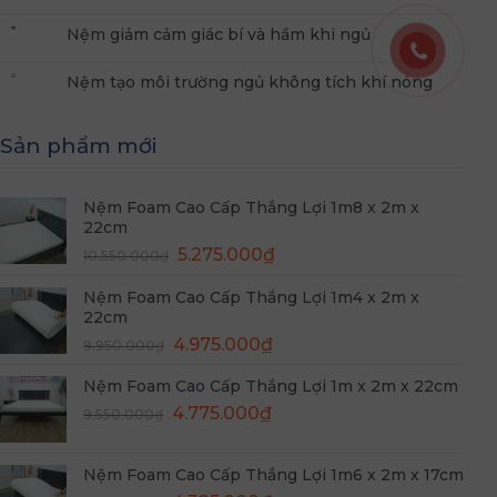
Nệm giảm cảm giác bí và hầm khi ngủ
Nệm tạo môi trường ngủ không tích khí nóng
Sản phẩm mới
Nệm Foam Cao Cấp Thắng Lợi 1m8 x 2m x
22cm
Giá
Giá
5.275.000
₫
10.550.000
₫
gốc
hiện
Nệm Foam Cao Cấp Thắng Lợi 1m4 x 2m x
là:
tại
22cm
10.550.000₫.
là:
Giá
Giá
4.975.000
₫
5.275.000₫.
9.950.000
₫
gốc
hiện
Nệm Foam Cao Cấp Thắng Lợi 1m x 2m x 22cm
là:
tại
Giá
Giá
9.950.000₫.
4.775.000
₫
là:
9.550.000
₫
gốc
hiện
4.975.000₫.
là:
tại
Nệm Foam Cao Cấp Thắng Lợi 1m6 x 2m x 17cm
9.550.000₫.
là: