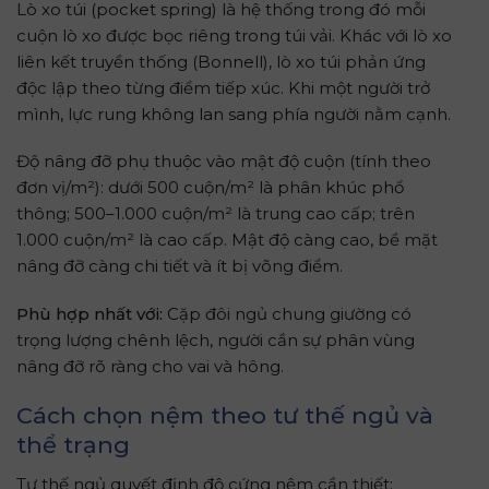
Lò xo túi (pocket spring) là hệ thống trong đó mỗi
cuộn lò xo được bọc riêng trong túi vải. Khác với lò xo
liên kết truyền thống (Bonnell), lò xo túi phản ứng
độc lập theo từng điểm tiếp xúc. Khi một người trở
mình, lực rung không lan sang phía người nằm cạnh.
Độ nâng đỡ phụ thuộc vào mật độ cuộn (tính theo
đơn vị/m²): dưới 500 cuộn/m² là phân khúc phổ
thông; 500–1.000 cuộn/m² là trung cao cấp; trên
1.000 cuộn/m² là cao cấp. Mật độ càng cao, bề mặt
nâng đỡ càng chi tiết và ít bị võng điểm.
Phù hợp nhất với:
Cặp đôi ngủ chung giường có
trọng lượng chênh lệch, người cần sự phân vùng
nâng đỡ rõ ràng cho vai và hông.
Cách chọn nệm theo tư thế ngủ và
thể trạng
Tư thế ngủ quyết định độ cứng nệm cần thiết: