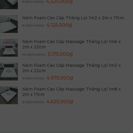
Giá
Giá
4.325.000
₫
8.650.000
₫
4.775.000₫.
gốc
hiện
là:
tại
Nệm Foam Cao Cấp Thắng Lợi 1m2 x 2m x 17cm
8.650.000₫.
là:
Giá
Giá
4.125.000
₫
8.250.000
₫
4.325.000₫.
gốc
hiện
là:
tại
Nệm Foam Cao Cấp Massage Thắng Lợi 1m6 x
8.250.000₫.
là:
2m x 22cm
4.125.000₫.
Giá
Giá
5.175.000
₫
10.350.000
₫
gốc
hiện
Nệm Foam Cao Cấp Massage Thắng Lợi 1m2 x
là:
tại
2m x 22cm
10.350.000₫.
là:
Giá
Giá
4.975.000
₫
9.950.000
₫
5.175.000₫.
gốc
hiện
Nệm Foam Cao Cấp Massage Thắng Lợi 1m8 x
là:
tại
2m x 17cm
9.950.000₫.
là:
Giá
Giá
4.625.000
₫
9.250.000
₫
4.975.000₫.
gốc
hiện
là:
tại
9.250.000₫.
là:
4.625.000₫.