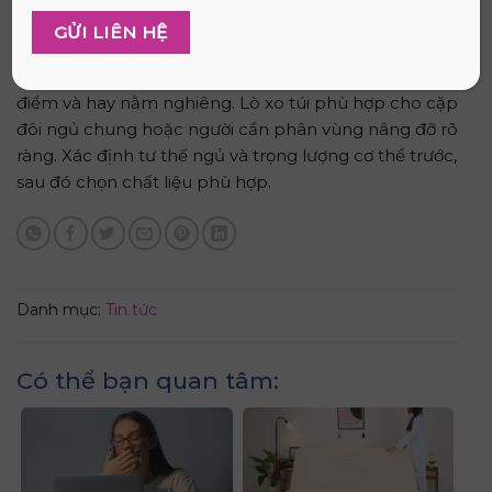
Không có loại nệm nào tốt nhất tuyệt đối.
Nệm cao
su
thiên nhiên phù hợp nếu ưu tiên độ thoáng và tuổi
thọ dài. Memory foam phù hợp nếu cần giảm áp lực
điểm và hay nằm nghiêng. Lò xo túi phù hợp cho cặp
đôi ngủ chung hoặc người cần phân vùng nâng đỡ rõ
ràng. Xác định tư thế ngủ và trọng lượng cơ thể trước,
sau đó chọn chất liệu phù hợp.
Danh mục:
Tin tức
Có thể bạn quan tâm: