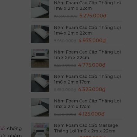
Nệm Foam Cao Cấp Thắng Lợi
1m8 x 2m x 22cm
Giá
Giá
5.275.000
₫
10.550.000
₫
gốc
hiện
Nệm Foam Cao Cấp Thắng Lợi
là:
tại
1m4 x 2m x 22cm
10.550.000₫.
là:
Giá
Giá
4.975.000
₫
5.275.000₫.
9.950.000
₫
gốc
hiện
Nệm Foam Cao Cấp Thắng Lợi
là:
tại
1m x 2m x 22cm
9.950.000₫.
là:
Giá
Giá
4.775.000
₫
9.550.000
₫
4.975.000₫.
gốc
hiện
Nệm Foam Cao Cấp Thắng Lợi
là:
tại
1m6 x 2m x 17cm
9.550.000₫.
là:
Giá
Giá
4.325.000
₫
8.650.000
₫
4.775.000₫.
gốc
hiện
Nệm Foam Cao Cấp Thắng Lợi
là:
tại
1m2 x 2m x 17cm
8.650.000₫.
là:
Giá
Giá
4.125.000
₫
8.250.000
₫
4.325.000₫.
gốc
hiện
Nệm Foam Cao Cấp Massage
là:
tại
Gối
chống
Thắng Lợi 1m6 x 2m x 22cm
8.250.000₫.
là:
 lực nhằm