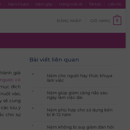
n
Nệm Foam
Nệm gấp
Hàng mới về
Tin tức
Liên hệ
0
ĐĂNG NHẬP
GIỎ HÀNG
Bài viết liên quan
hành giải
Nệm cho người hay thức khuya
 ngược có
làm việc
 mục đích
Nệm giúp giảm căng não sau
 nuốt vào,
ngày làm việc dài
y sẽ cung
các lưu ý
Nệm phù hợp cho sử dụng bền
ắc cho sự
bỉ 8-12 năm
Nệm không bị suy giảm đàn hồi