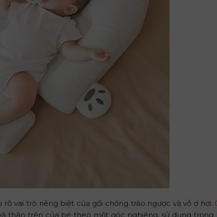
rõ vai trò riêng biệt của gối chống trào ngược và vỗ ợ hơi.
à thân trên của bé theo một góc nghiêng, sử dụng trọng