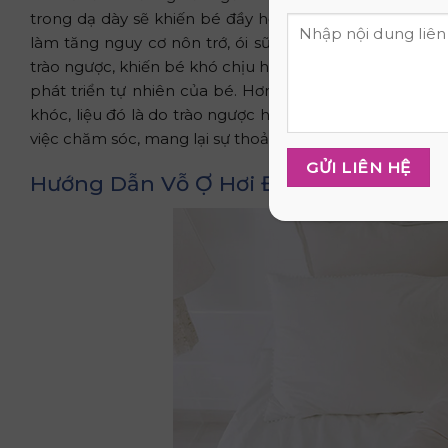
trong dạ dày sẽ khiến bé đầy hơi, chướng bụng kéo dài
làm tăng nguy cơ nôn trớ, ói sữa đột ngột, thậm chí 
trào ngược, khiến bé khó chịu hơn dù đã có gối hỗ trợ.
phát triển tự nhiên của bé. Hơn nữa, cha mẹ cũng sẽ
khóc, liệu đó là do trào ngược hay chỉ đơn thuần là đ
việc chăm sóc, mang lại sự thoải mái, bình yên và nền t
Hướng Dẫn Vỗ Ợ Hơi Đúng Cách và Hi