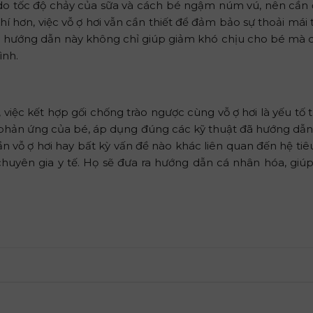
 do tốc độ chảy của sữa và cách bé ngậm núm vú, nên cần 
í hơn, việc vỗ ợ hơi vẫn cần thiết để đảm bảo sự thoải mái 
 hướng dẫn này không chỉ giúp giảm khó chịu cho bé mà c
ình.
, việc kết hợp gối chống trào ngược cùng vỗ ợ hơi là yếu tố 
 phản ứng của bé, áp dụng đúng các kỹ thuật đã hướng dẫn
 vỗ ợ hơi hay bất kỳ vấn đề nào khác liên quan đến hệ tiê
 chuyên gia y tế. Họ sẽ đưa ra hướng dẫn cá nhân hóa, giú