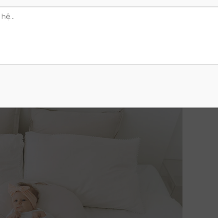
, dẫn đến khó chịu và quấy khóc liên tục. Tình trạng này 
sặc do khí đẩy sữa lên, mà còn làm trầm trọng thêm các tr
 Sự khó chịu kéo dài này ảnh hưởng tiêu cực đến giấc ngủ và
 gặp khó khăn trong việc xác định chính xác nguyên nhân
ầy hơi. Hiểu rõ những hậu quả này sẽ giúp cha mẹ chủ động
ảng phát triển tốt nhất cho con yêu
ệu Quả Cho Bé Bị Trào Ngược