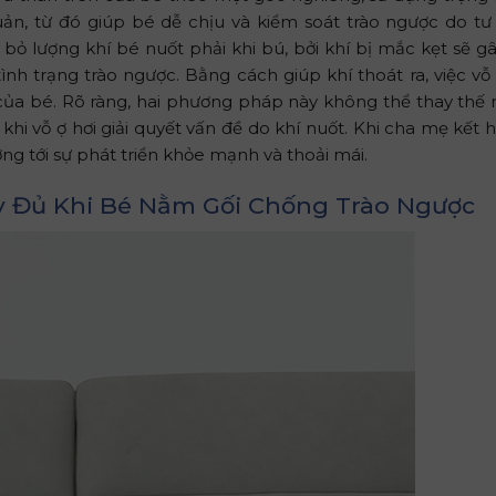
ản, từ đó giúp bé dễ chịu và kiểm soát trào ngược do tư
ại bỏ lượng khí bé nuốt phải khi bú, bởi khí bị mắc kẹt sẽ gâ
nh trạng trào ngược. Bằng cách giúp khí thoát ra, việc vỗ
 của bé. Rõ ràng, hai phương pháp này không thể thay thế 
g khi vỗ ợ hơi giải quyết vấn đề do khí nuốt. Khi cha mẹ kết
ng tới sự phát triển khỏe mạnh và thoải mái.
y Đủ Khi Bé Nằm Gối Chống Trào Ngược