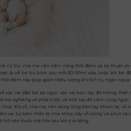
 mỗi cữ bú, cha mẹ cần nắm vững thời điểm và kỹ thuật vỗ 
 biệt là với bé bú bình sau mỗi 60-90ml sữa, hoặc khi bé 
hời điểm này giúp giảm thiểu lượng khí tích tụ, ngăn ngừa 
ế vác vai (đặt bé áp ngực vào vai bạn, tay đỡ mông, thân 
gười hơi nghiêng về phía trước và một tay đỡ cằm cùng ngực
chút. Khi vỗ, cha mẹ nên dùng lòng bàn tay khum lại, vỗ 
n vai. Sự kiên nhẫn là chìa khóa; hãy vỗ trong vài phút và 
 trở nên thoải mái hơn sau khi ợ ra tiếng.