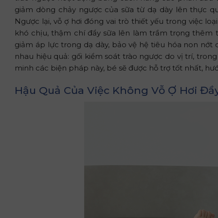
giảm dòng chảy ngược của sữa từ dạ dày lên thực qu
Ngược lại, vỗ ợ hơi đóng vai trò thiết yếu trong việc lo
khó chịu, thậm chí đẩy sữa lên làm trầm trọng thêm tì
giảm áp lực trong dạ dày, bảo vệ hệ tiêu hóa non nớt
nhau hiệu quả: gối kiểm soát trào ngược do vị trí, tron
minh các biện pháp này, bé sẽ được hỗ trợ tốt nhất, hướ
Hậu Quả Của Việc Không Vỗ Ợ Hơi Đầ