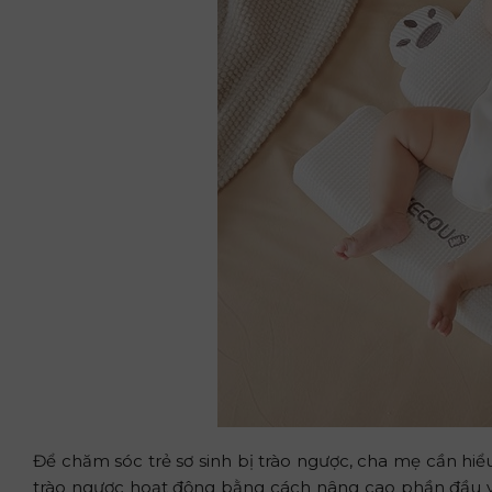
Để chăm sóc trẻ sơ sinh bị trào ngược, cha mẹ cần hiểu 
trào ngược hoạt động bằng cách nâng cao phần đầu v