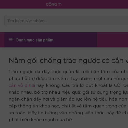
Skip
CÔNG TY TNHH NỆM THẮNG LỢI
to
content
Tìm
kiếm:
Danh mục sản phẩm
Nằm gối chống trào ngược có cần v
Trào ngược dạ dày thực quản là mối bận tâm của nhiều
pháp hỗ trợ được tìm kiếm. Tuy nhiên, một câu hỏi qua
cần vỗ ợ hơi
hay không. Câu trả lời dứt khoát là CÓ; 
khác nhau, bổ trợ nhau hiệu quả: gối sử dụng trọng lực
ngăn chặn đầy hơi và giảm áp lực lên hệ tiêu hóa non 
cấp thông tin khoa học, chi tiết về tầm quan trọng củ
an toàn. Hãy tin tưởng vào những kiến thức này để c
phát triển khỏe mạnh của bé.