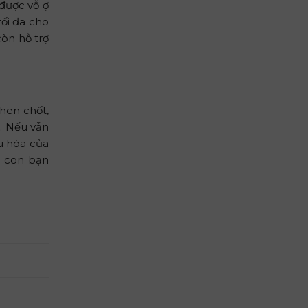
được vỗ ợ
tối đa cho
òn hỗ trợ
then chốt,
. Nếu vẫn
u hóa của
p con bạn