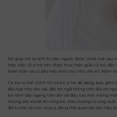
Để giúp trẻ sơ sinh bị trào ngược được thoải mái sau
hợp. Việc vỗ ợ hơi nên được thực hiện giữa cữ bú, đặc
hoàn toàn và có dấu hiệu khó chịu như uốn éo. Nắm rõ t
Có ba tư thế chính hỗ trợ bé ợ hơi dễ dàng, bao gồm b
đầu tựa nhẹ vào vai), đặt bé ngồi thẳng trên đùi với n
bé nằm sấp ngang trên đùi với đầu cao hơn mông một 
nhưng dứt khoát lên lưng bé, theo hướng từ lưng dưới lê
đổi tư thế nếu bé chưa ợ, đồng thời quan sát dấu hiệu bé