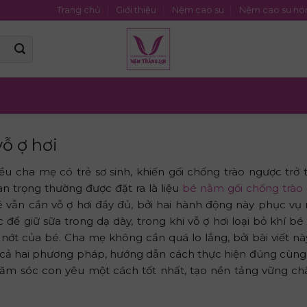
Trang chủ
Giới thiệu
Nệm cao su
Nệm cao su no
ỗ ợ hơi
 cha mẹ có trẻ sơ sinh, khiến gối chống trào ngược trở t
n trọng thường được đặt ra là liệu
bé nằm gối chống trào
bé vẫn cần vỗ ợ hơi đầy đủ, bởi hai hành động này phục vụ
 để giữ sữa trong dạ dày, trong khi vỗ ợ hơi loại bỏ khí bé
nớt của bé. Cha mẹ không cần quá lo lắng, bởi bài viết nà
a cả hai phương pháp, hướng dẫn cách thực hiện đúng cùng 
hăm sóc con yêu một cách tốt nhất, tạo nền tảng vững ch