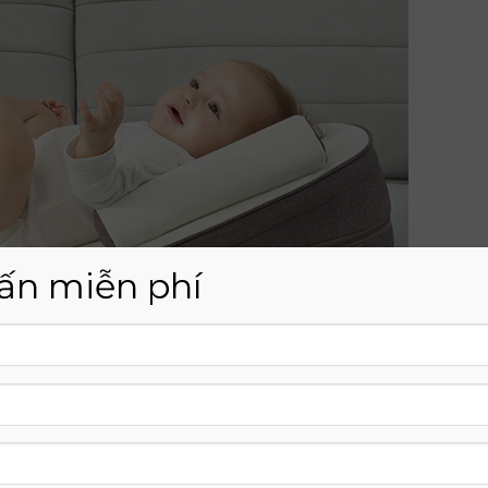
ấn miễn phí
g vỗ ợ hơi đầy đủ vẫn có thể gây ra nhiều hệ lụy. Lượng khí 