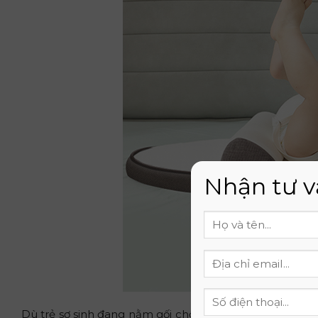
Nhận tư v
Dù trẻ sơ sinh đang nằm gối chống trào ngược, việc khôn