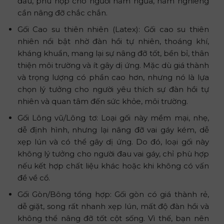
đầu, phù hợp cho người nằm ngửa, nằm nghiêng
cần nâng đỡ chắc chắn.
Gối Cao su thiên nhiên (Latex): Gối cao su thiên
nhiên nổi bật nhờ đàn hồi tự nhiên, thoáng khí,
kháng khuẩn, mang lại sự nâng đỡ tốt, bền bỉ, thân
thiện môi trường và ít gây dị ứng. Mặc dù giá thành
và trọng lượng có phần cao hơn, nhưng nó là lựa
chọn lý tưởng cho người yêu thích sự đàn hồi tự
nhiên và quan tâm đến sức khỏe, môi trường.
Gối Lông vũ/Lông tơ: Loại gối này mềm mại, nhẹ,
dễ định hình, nhưng lại nâng đỡ vai gáy kém, dễ
xẹp lún và có thể gây dị ứng. Do đó, loại gối này
không lý tưởng cho người đau vai gáy, chỉ phù hợp
nếu kết hợp chất liệu khác hoặc khi không có vấn
đề về cổ.
Gối Gòn/Bông tổng hợp: Gối gòn có giá thành rẻ,
dễ giặt, song rất nhanh xẹp lún, mất độ đàn hồi và
không thể nâng đỡ tốt cột sống. Vì thế, bạn nên