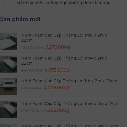
Nệm tạo môi trường ngủ không tích khí nóng
Sản phẩm mới
Nệm Foam Cao Cấp Thắng Lợi 1m8 x 2m x
22cm
Giá
Giá
5.275.000
₫
10.550.000
₫
gốc
hiện
Nệm Foam Cao Cấp Thắng Lợi 1m4 x 2m x
là:
tại
22cm
10.550.000₫.
là:
Giá
Giá
4.975.000
₫
5.275.000₫.
9.950.000
₫
gốc
hiện
Nệm Foam Cao Cấp Thắng Lợi 1m x 2m x 22cm
là:
tại
Giá
Giá
9.950.000₫.
4.775.000
₫
là:
9.550.000
₫
gốc
hiện
4.975.000₫.
là:
tại
Nệm Foam Cao Cấp Thắng Lợi 1m6 x 2m x 17cm
9.550.000₫.
là:
Giá
Giá
4.325.000
₫
8.650.000
₫
4.775.000₫.
gốc
hiện
là:
tại
Nệm Foam Cao Cấp Thắng Lợi 1m2 x 2m x 17cm