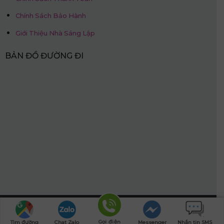
Chính Sách Bảo Hành
Giới Thiệu Nhà Sáng Lập
BẢN ĐỒ ĐƯỜNG ĐI
Hotline: 0968.509.468
© Nệm Thắng Lợi.
Website được thiết kế bởi:
PhucT Digital
Gọi điện
Tìm đường
Chat Zalo
Messenger
Nhắn tin SMS