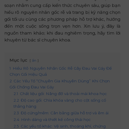
soạn nhằm cung cấp kiến thức chuyên sâu, giúp bạn
hiểu rõ nguyên nhân gốc rễ và trang bị kỹ năng chọn
gối tối ưu cùng các phương pháp hỗ trợ khác, hướng
đến một cuộc sống trọn vẹn hơn. Xin lưu ý, đây là
nguồn tham khảo; khi đau nghiêm trọng, hãy tìm lời
khuyên từ bác sĩ chuyên khoa.
Mục lục
ẩn
1
Hiểu Rõ Nguyên Nhân Gốc Rễ Gây Đau Vai Gáy Để
Chọn Gối Hiệu Quả
2
Các Yếu Tố “Chuyên Gia Khuyên Dùng” Khi Chọn
Gối Chống Đau Vai Gáy
2.1
Chất liệu gối: Nâng đỡ và thoải mái khoa học
2.2
Độ cao gối: Chìa khóa vàng cho cột sống cổ
thẳng hàng
2.3
Độ cứng/mềm: Cân bằng giữa hỗ trợ và êm ái
2.4
Hình dáng và thiết kế công thái học
2.5
Các yếu tố khác: Vệ sinh, thoáng khí, chứng