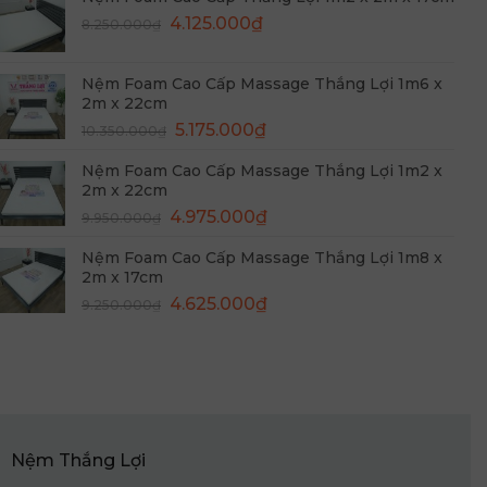
8.650.000₫.
là:
Giá
Giá
4.125.000
₫
8.250.000
₫
4.325.000₫.
gốc
hiện
là:
tại
Nệm Foam Cao Cấp Massage Thắng Lợi 1m6 x
8.250.000₫.
là:
2m x 22cm
4.125.000₫.
Giá
Giá
5.175.000
₫
10.350.000
₫
gốc
hiện
Nệm Foam Cao Cấp Massage Thắng Lợi 1m2 x
là:
tại
2m x 22cm
10.350.000₫.
là:
Giá
Giá
4.975.000
₫
9.950.000
₫
5.175.000₫.
gốc
hiện
Nệm Foam Cao Cấp Massage Thắng Lợi 1m8 x
là:
tại
2m x 17cm
9.950.000₫.
là:
Giá
Giá
4.625.000
₫
9.250.000
₫
4.975.000₫.
gốc
hiện
là:
tại
9.250.000₫.
là:
4.625.000₫.
Nệm Thắng Lợi