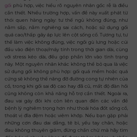
gối
phù hợp, việc hiểu rõ nguyên nhân gốc rễ là điều
cần thiết. Nhiều trường hợp, vấn đề này xuất phát từ
thói quen hàng ngày: tư thế ngủ không đúng, như
nằm sấp, nằm nghiêng sai cách, hoặc sử dụng gối
quá cao/thấp gây áp lực lên cột sống cổ. Tương tự, tư
thế làm việc không đúng, việc ngồi gù lưng hoặc cúi
đầu vào điện thoại/máy tính trong thời gian dài, cùng
với stress kéo dài, đều góp phần lớn vào tình trạng
này. Một nguyên nhân khác không thể bỏ qua là việc
sử dụng gối không phù hợp: gối quá mềm hoặc quá
cứng sẽ không thể nâng đỡ đường cong tự nhiên của
cổ, trong khi gối sai độ cao hay đã cũ, mất độ đàn hồi
cũng không còn khả năng hỗ trợ cần thiết. Ngoài ra,
đau vai gáy đôi khi còn liên quan đến các vấn đề
bệnh lý nghiêm trọng hơn như thoái hóa đốt sống cổ,
thoát vị đĩa đệm hoặc viêm khớp. Nếu bạn gặp phải
những cơn đau dai dẳng, tê bì, yếu tay chân, hoặc
đau không thuyên giảm, đừng chần chừ mà hãy tìm