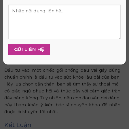
Các yếu tố khác: Vệ sinh, thoáng khí, chứng nhận
Khi chọn gối chống đau vai gáy, bạn không nên bỏ
qua các yếu tố sau: Vỏ gối cần làm từ chất liệu
thoáng khí, dễ tháo rời để giặt. Khả năng kháng
khuẩn, chống nấm mốc rất quan trọng, đặc biệt với
người dễ dị ứng. Đồng thời, các chứng nhận an toàn
sức khỏe như OEKO-TEX hoặc CertiPUR-US giúp
tăng độ tin cậy, đảm bảo sản phẩm không chứa hóa
chất độc hại.
Đầu tư vào một chiếc gối chống đau vai gáy đúng
chuẩn chính là đầu tư vào sức khỏe lâu dài của bạn.
Hãy lựa chọn cẩn thận, bạn sẽ tìm thấy sự thoải mái,
có giấc ngủ phục hồi và thức dậy với cảm giác tràn
đầy năng lượng. Tuy nhiên, nếu cơn đau vẫn dai dẳng,
hãy tham khảo ý kiến bác sĩ chuyên khoa để nhận
được lời khuyên tốt nhất.
Kết Luận