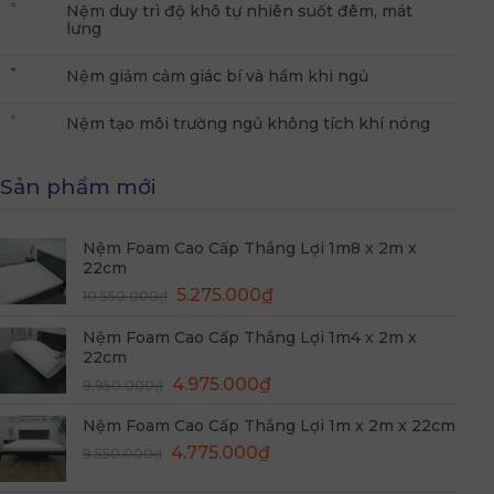
Nệm duy trì độ khô tự nhiên suốt đêm, mát
lưng
Nệm giảm cảm giác bí và hầm khi ngủ
Nệm tạo môi trường ngủ không tích khí nóng
Sản phẩm mới
Nệm Foam Cao Cấp Thắng Lợi 1m8 x 2m x
22cm
Giá
Giá
5.275.000
₫
10.550.000
₫
gốc
hiện
Nệm Foam Cao Cấp Thắng Lợi 1m4 x 2m x
là:
tại
22cm
10.550.000₫.
là:
Giá
Giá
4.975.000
₫
5.275.000₫.
9.950.000
₫
gốc
hiện
Nệm Foam Cao Cấp Thắng Lợi 1m x 2m x 22cm
là:
tại
Giá
Giá
9.950.000₫.
4.775.000
₫
là:
9.550.000
₫
gốc
hiện
4.975.000₫.