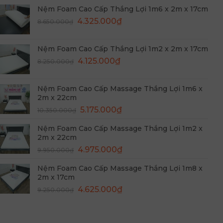
là:
tại
Nệm Foam Cao Cấp Thắng Lợi 1m6 x 2m x 17cm
9.550.000₫.
là:
Giá
Giá
4.325.000
₫
8.650.000
₫
4.775.000₫.
gốc
hiện
là:
tại
Nệm Foam Cao Cấp Thắng Lợi 1m2 x 2m x 17cm
8.650.000₫.
là:
Giá
Giá
4.125.000
₫
8.250.000
₫
4.325.000₫.
gốc
hiện
là:
tại
Nệm Foam Cao Cấp Massage Thắng Lợi 1m6 x
8.250.000₫.
là:
2m x 22cm
4.125.000₫.
Giá
Giá
5.175.000
₫
10.350.000
₫
gốc
hiện
Nệm Foam Cao Cấp Massage Thắng Lợi 1m2 x
là:
tại
2m x 22cm
10.350.000₫.
là:
Giá
Giá
4.975.000
₫
9.950.000
₫
5.175.000₫.
gốc
hiện
Nệm Foam Cao Cấp Massage Thắng Lợi 1m8 x
là:
tại
2m x 17cm
9.950.000₫.
là:
Giá
Giá
4.625.000
₫
9.250.000
₫
4.975.000₫.
gốc
hiện
là:
tại
9.250.000₫.
là: