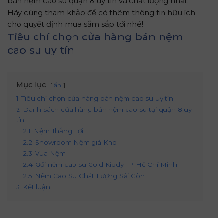
bán nệm cao su quận 8 uy tín và chất lượng nhất.
Hãy cùng tham khảo để có thêm thông tin hữu ích
cho quyết định mua sắm sắp tới nhé!
Tiêu chí chọn cửa hàng bán nệm
cao su uy tín
Mục lục
ẩn
1
Tiêu chí chọn cửa hàng bán nệm cao su uy tín
2
Danh sách cửa hàng bán nệm cao su tại quận 8 uy
tín
2.1
Nệm Thắng Lợi
2.2
Showroom Nệm giá Kho
2.3
Vua Nệm
2.4
Gối nệm cao su Gold Kiddy TP Hồ Chí Minh
2.5
Nệm Cao Su Chất Lượng Sài Gòn
3
Kết luận