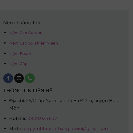
4.625.000₫.
Nệm Thắng Lợi
Nệm Cao Su Non
Nệm Cao Su Thiên Nhiên
Nệm Foam
Nệm Gấp
THÔNG TIN LIÊN HỆ
Địa chỉ:
26/1C ấp Nam Lân, xã Bà Điểm, huyện Hóc
Môn
Hotline:
0909.025.607
Mail:
congtytnhhnemthangloiwin@gmail.com