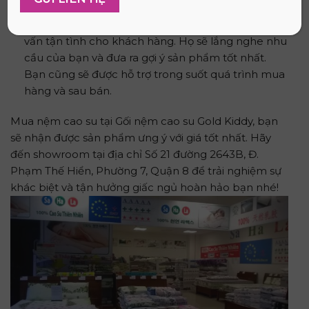
trong vòng 1 tháng kể từ ngày mua.
Đội ngũ nhân viên Gold Kiddy được đào tạo để tư
vấn tận tình cho khách hàng. Họ sẽ lắng nghe nhu
cầu của bạn và đưa ra gợi ý sản phẩm tốt nhất.
Bạn cũng sẽ được hỗ trợ trong suốt quá trình mua
hàng và sau bán.
Mua nệm cao su tại Gối nệm cao su Gold Kiddy, bạn
sẽ nhận được sản phẩm ưng ý với giá tốt nhất. Hãy
đến showroom tại địa chỉ Số 21 đường 2643B, Đ.
Phạm Thế Hiển, Phường 7, Quận 8 để trải nghiệm sự
khác biệt và tận hưởng giấc ngủ hoàn hảo bạn nhé!