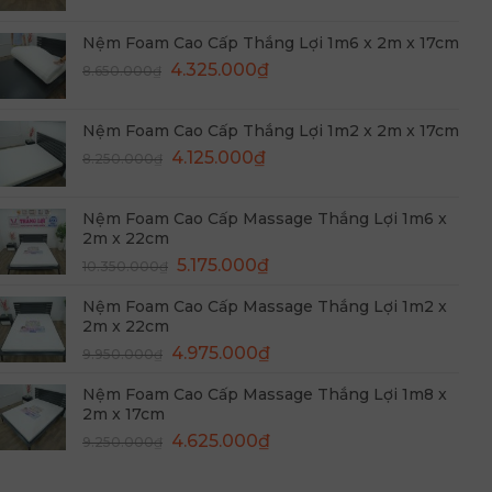
gốc
hiện
4.975.000₫.
là:
tại
Nệm Foam Cao Cấp Thắng Lợi 1m6 x 2m x 17cm
9.550.000₫.
là:
Giá
Giá
4.325.000
₫
8.650.000
₫
4.775.000₫.
gốc
hiện
là:
tại
Nệm Foam Cao Cấp Thắng Lợi 1m2 x 2m x 17cm
8.650.000₫.
là:
Giá
Giá
4.125.000
₫
8.250.000
₫
4.325.000₫.
gốc
hiện
là:
tại
Nệm Foam Cao Cấp Massage Thắng Lợi 1m6 x
8.250.000₫.
là:
2m x 22cm
4.125.000₫.
Giá
Giá
5.175.000
₫
10.350.000
₫
gốc
hiện
Nệm Foam Cao Cấp Massage Thắng Lợi 1m2 x
là:
tại
2m x 22cm
10.350.000₫.
là:
Giá
Giá
4.975.000
₫
9.950.000
₫
5.175.000₫.
gốc
hiện
Nệm Foam Cao Cấp Massage Thắng Lợi 1m8 x
là:
tại
2m x 17cm
9.950.000₫.
là:
Giá
Giá
4.625.000
₫
9.250.000
₫
4.975.000₫.
gốc
hiện
là:
tại