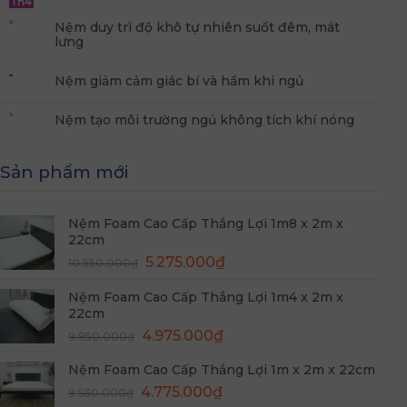
Th4
Nệm duy trì độ khô tự nhiên suốt đêm, mát
lưng
Nệm giảm cảm giác bí và hầm khi ngủ
Nệm tạo môi trường ngủ không tích khí nóng
Sản phẩm mới
Nệm Foam Cao Cấp Thắng Lợi 1m8 x 2m x
22cm
Giá
Giá
5.275.000
₫
10.550.000
₫
gốc
hiện
Nệm Foam Cao Cấp Thắng Lợi 1m4 x 2m x
là:
tại
22cm
10.550.000₫.
là:
Giá
Giá
4.975.000
₫
5.275.000₫.
9.950.000
₫
gốc
hiện
Nệm Foam Cao Cấp Thắng Lợi 1m x 2m x 22cm
là:
tại
Giá
Giá
9.950.000₫.
4.775.000
₫
là:
9.550.000
₫