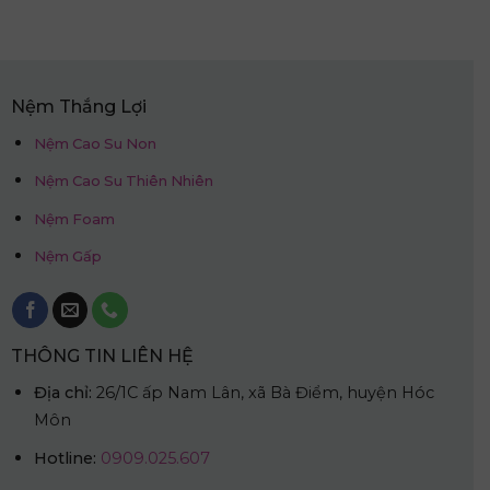
9.250.000₫.
là:
4.625.000₫.
Nệm Thắng Lợi
Nệm Cao Su Non
Nệm Cao Su Thiên Nhiên
Nệm Foam
Nệm Gấp
THÔNG TIN LIÊN HỆ
Địa chỉ:
26/1C ấp Nam Lân, xã Bà Điểm, huyện Hóc
Môn
Hotline:
0909.025.607