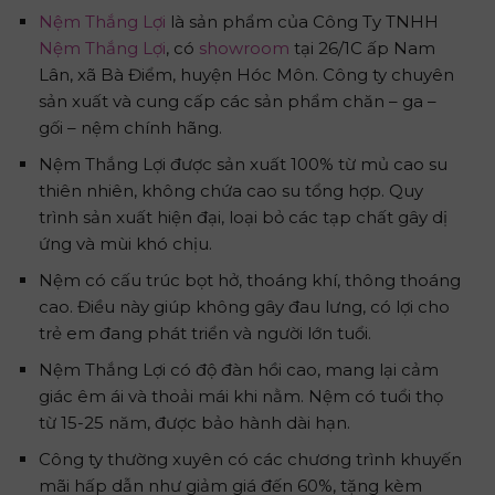
Nệm Thắng Lợi
là sản phẩm của Công Ty TNHH
Nệm Thắng Lợi
, có
showroom
tại 26/1C ấp Nam
Lân, xã Bà Điểm, huyện Hóc Môn. Công ty chuyên
sản xuất và cung cấp các sản phẩm chăn – ga –
gối – nệm chính hãng.
Nệm Thắng Lợi được sản xuất 100% từ mủ cao su
thiên nhiên, không chứa cao su tổng hợp. Quy
trình sản xuất hiện đại, loại bỏ các tạp chất gây dị
ứng và mùi khó chịu.
Nệm có cấu trúc bọt hở, thoáng khí, thông thoáng
cao. Điều này giúp không gây đau lưng, có lợi cho
trẻ em đang phát triển và người lớn tuổi.
Nệm Thắng Lợi có độ đàn hồi cao, mang lại cảm
giác êm ái và thoải mái khi nằm. Nệm có tuổi thọ
từ 15-25 năm, được bảo hành dài hạn.
Công ty thường xuyên có các chương trình khuyến
mãi hấp dẫn như giảm giá đến 60%, tặng kèm