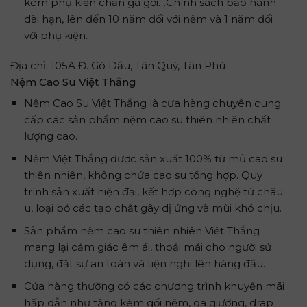
kèm phụ kiện chăn ga gối…Chính sách bảo hành
dài hạn, lên đến 10 năm đối với nệm và 1 năm đối
với phụ kiện.
Địa chỉ: 105A Đ. Gò Dầu, Tân Quý, Tân Phú
Nệm Cao Su Việt Thắng
Nệm Cao Su Việt Thắng là cửa hàng chuyên cung
cấp các sản phẩm nệm cao su thiên nhiên chất
lượng cao.
Nệm Việt Thắng được sản xuất 100% từ mủ cao su
thiên nhiên, không chứa cao su tổng hợp. Quy
trình sản xuất hiện đại, kết hợp công nghệ từ châu
u, loại bỏ các tạp chất gây dị ứng và mùi khó chịu.
Sản phẩm nệm cao su thiên nhiên Việt Thắng
mang lại cảm giác êm ái, thoải mái cho người sử
dụng, đặt sự an toàn và tiện nghi lên hàng đầu.
Cửa hàng thường có các chương trình khuyến mãi
hấp dẫn như tặng kèm gối nệm, ga giường, drap