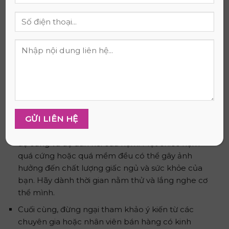
Mẹo chọn mua nệm cao su phù hợp
Để chọn mua một chiếc nệm cao su phù hợp,
trước tiên bạn cần xác định rõ nhu cầu sử dụng
của mình. Bạn cần một chiếc nệm cho giấc ngủ
hàng ngày hay chỉ sử dụng thỉnh thoảng?
Tiếp theo, hãy lựa chọn kích thước nệm phù hợp
với không gian phòng ngủ và giường của bạn. Điều
này sẽ giúp bạn tối ưu hóa diện tích và mang lại
cảm giác thoải mái nhất.
Khi trải nghiệm nệm cao su, đừng quên chú ý đến
độ cứng và độ đàn hồi của nệm. Một chiếc nệm
quá cứng hoặc quá mềm đều có thể gây ảnh
hưởng đến chất lượng giấc ngủ và sức khỏe của
bạn. Hãy dành thời gian nằm thử và lắng nghe cơ
thể mình.
Cuối cùng, đừng ngại tham khảo ý kiến từ các
chuyên gia hoặc nhân viên bán hàng có kinh