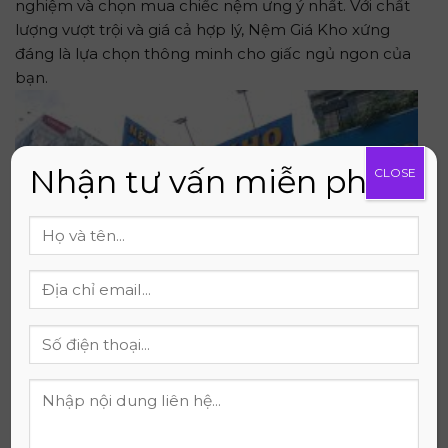
nghiệm và chọn mua chiếc nệm ưng ý nhất. Với chất
lượng vượt trội và giá cả hợp lý, Nệm Giá Kho xứng
đáng là lựa chọn thông minh cho giấc ngủ ngon của
bạn.
Nhận tư vấn miễn phí
CLOSE
Một số lưu ý khi mua nệm cao su
Khi mua nệm cao su, bạn cần lưu ý một số điều để