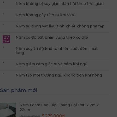
Nệm không bị suy giảm đàn hồi theo thời gian
Nệm không gây tích tụ khí VOC
Nệm sử dụng vật liệu tinh khiết không pha tạp
07
Nệm có độ bật phân vùng theo cơ thể
Th4
Nệm duy trì độ khô tự nhiên suốt đêm, mát
lưng
Nệm giảm cảm giác bí và hầm khi ngủ
Nệm tạo môi trường ngủ không tích khí nóng
Sản phẩm mới
Nệm Foam Cao Cấp Thắng Lợi 1m8 x 2m x
22cm
Giá
Giá
5.275.000
₫
10.550.000
₫