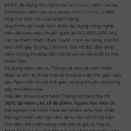
phẩm đa dạng như nệm cao su
Classic
, nệm cao su
Premium, nệm cao su Luxury,
Nệm Thắng Lợi
đáp
ứng mọi nhu cầu của khách hàng.
Quy trình sản xuất nệm được áp dụng công nghệ
hiện đại theo tiêu chuẩn quốc tế ISO 9001:2015. Mủ
cao su thiên nhiên được tuyển chọn kỹ càng, loại bỏ
tạp chất gây dị ứng. Cấu trúc bọt hở độc đáo giúp
nệm thông thoáng, đàn hồi tối ưu và nâng đỡ cơ thể
hoàn hảo.
Sử dụng nệm cao su Thắng Lợi, bạn sẽ cảm nhận
được sự êm ái, thoải mái và thoáng mát cho giấc ngủ
sâu. Nệm bền bỉ với thời gian, kháng khuẩn và không
gây mùi khó chịu.
Hãy đến showroom Nệm Thắng Lợi theo địa chỉ
26/1C ấp Nam Lân, xã Bà Điểm, huyện Hóc Môn
để
trải nghiệm và chọn mua sản phẩm phù hợp nhất.
Đội ngũ nhân viên tận tâm sẽ tư vấn và hỗ trợ bạn
chu đáo. Với chất lượng vượt trội và giá cả hợp lý,