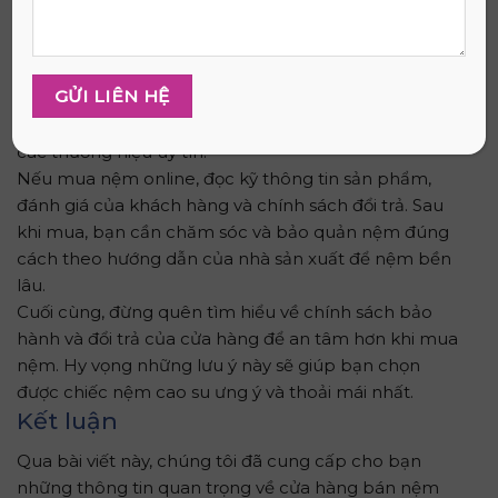
đảm bảo sự hài lòng và an tâm khi sử dụng.
Trước tiên, hãy xác định rõ nhu cầu của mình như
kích thước, độ cứng và giá cả phù hợp. Tiếp theo,
kiểm tra kỹ chất lượng và nguồn gốc xuất xứ của
nệm, ưu tiên chọn nệm cao su thiên nhiên 100% từ
các thương hiệu uy tín.
Nếu mua nệm online, đọc kỹ thông tin sản phẩm,
đánh giá của khách hàng và chính sách đổi trả. Sau
khi mua, bạn cần chăm sóc và bảo quản nệm đúng
cách theo hướng dẫn của nhà sản xuất để nệm bền
lâu.
Cuối cùng, đừng quên tìm hiểu về chính sách bảo
hành và đổi trả của cửa hàng để an tâm hơn khi mua
nệm. Hy vọng những lưu ý này sẽ giúp bạn chọn
được chiếc nệm cao su ưng ý và thoải mái nhất.
Kết luận
Qua bài viết này, chúng tôi đã cung cấp cho bạn
những thông tin quan trọng về cửa hàng bán nệm