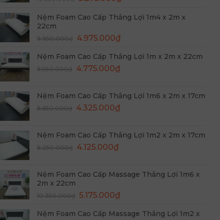
gốc
hiện
Nệm Foam Cao Cấp Thắng Lợi 1m4 x 2m x
là:
tại
22cm
10.550.000₫.
là:
Giá
Giá
4.975.000
₫
5.275.000₫.
9.950.000
₫
gốc
hiện
Nệm Foam Cao Cấp Thắng Lợi 1m x 2m x 22cm
là:
tại
Giá
Giá
9.950.000₫.
4.775.000
₫
là:
9.550.000
₫
gốc
hiện
4.975.000₫.
là:
tại
Nệm Foam Cao Cấp Thắng Lợi 1m6 x 2m x 17cm
9.550.000₫.
là:
Giá
Giá
4.325.000
₫
8.650.000
₫
4.775.000₫.
gốc
hiện
là:
tại
Nệm Foam Cao Cấp Thắng Lợi 1m2 x 2m x 17cm
8.650.000₫.
là:
Giá
Giá
4.125.000
₫
8.250.000
₫
4.325.000₫.
gốc
hiện
là:
tại
Nệm Foam Cao Cấp Massage Thắng Lợi 1m6 x
8.250.000₫.
là:
2m x 22cm
4.125.000₫.
Giá
Giá
5.175.000
₫
10.350.000
₫
gốc
hiện
Nệm Foam Cao Cấp Massage Thắng Lợi 1m2 x
là:
tại