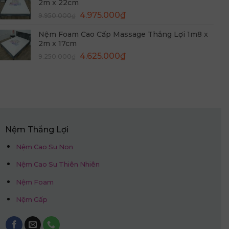
2m x 22cm
10.350.000₫.
là:
Giá
Giá
4.975.000
₫
9.950.000
₫
5.175.000₫.
gốc
hiện
Nệm Foam Cao Cấp Massage Thắng Lợi 1m8 x
là:
tại
2m x 17cm
9.950.000₫.
là:
Giá
Giá
4.625.000
₫
9.250.000
₫
4.975.000₫.
gốc
hiện
là:
tại
9.250.000₫.
là:
4.625.000₫.
Nệm Thắng Lợi
Nệm Cao Su Non
Nệm Cao Su Thiên Nhiên
Nệm Foam
Nệm Gấp