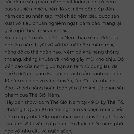
các dòng sản phẩm nệm chất lượng cao. Từ nệm
cao su thiên nhiên, nệm lò xo, nệm bông ép đến
nệm cao su nhân tạo, mỗi chiếc nệm đều được sản
xuất với tiêu chuẩn nghiêm ngặt, đảm bảo mang lại
giấc ngủ thoải mái và êm ái.
Sử dụng nệm của Thế Giới Nệm, bạn sẽ có được trải
nghiệm nằm tuyệt vời với bề mặt nệm mềm mại,
nâng đỡ cơ thể hoàn hảo. Nệm có khả năng thông
thoáng, kháng khuẩn và không gây mùi khó chịu. Độ
bền cao của nệm giúp bạn an tâm sử dụng lâu dài.
Thế Giới Nệm cam kết chính sách bảo hành lên đến
10 năm và dịch vụ vận chuyển, lắp đặt tận nhà chu
đáo. Khách hàng hoàn toàn yên tâm khi lựa chọn sản
phẩm của Thế Giới Nệm.
Hãy đến showroom Thế Giới Nệm tại 49 Đ. Lý Thái Tổ,
Phường 1, Quận 10 để trải nghiệm và chọn mua chiếc
nệm ưng ý nhất. Đội ngũ nhân viên chuyên nghiệp và
tận tâm sẽ tư vấn, giúp bạn tìm được chiếc nệm phù
hợp với nhu cầu và ngân sách.