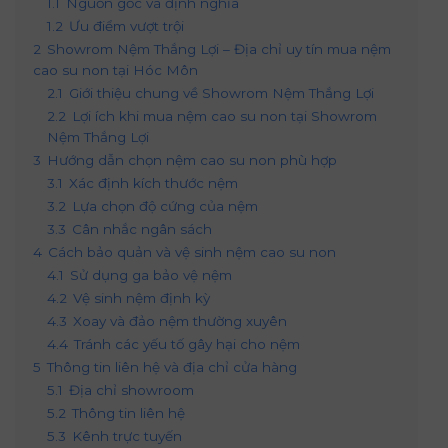
1.1
Nguồn gốc và định nghĩa
1.2
Ưu điểm vượt trội
2
Showrom Nệm Thắng Lợi – Địa chỉ uy tín mua nệm
cao su non tại Hóc Môn
2.1
Giới thiệu chung về Showrom Nệm Thắng Lợi
2.2
Lợi ích khi mua nệm cao su non tại Showrom
Nệm Thắng Lợi
3
Hướng dẫn chọn nệm cao su non phù hợp
3.1
Xác định kích thước nệm
3.2
Lựa chọn độ cứng của nệm
3.3
Cân nhắc ngân sách
4
Cách bảo quản và vệ sinh nệm cao su non
4.1
Sử dụng ga bảo vệ nệm
4.2
Vệ sinh nệm định kỳ
4.3
Xoay và đảo nệm thường xuyên
4.4
Tránh các yếu tố gây hại cho nệm
5
Thông tin liên hệ và địa chỉ cửa hàng
5.1
Địa chỉ showroom
5.2
Thông tin liên hệ
5.3
Kênh trực tuyến