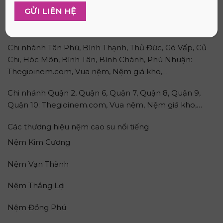
Các cửa hàng bán nệm cao su non
TP. Hồ Chí Minh uy tín
Danh sách các cửa hàng theo quận
Chi nhánh Tân Phú, Bình Thạnh, Thủ Đức, Gò Vấp, Củ
Chi, Hóc Môn, Bình Tân, Bình Chánh, Phú Nhuận:
Thegioinem.com, Vua nệm, Nệm giá kho,…
Chi nhánh Quận 2, Quận 6, Quận 7, Quận 8, Quận 9,
Quận 10: Thegioinem.com, Vua nệm, Nệm giá kho,…
Các thương hiệu nệm cao su nổi tiếng
Nệm Kim Cương
Nệm Vạn Thành
Nệm Thắng Lợi
Nệm Đồng Phú