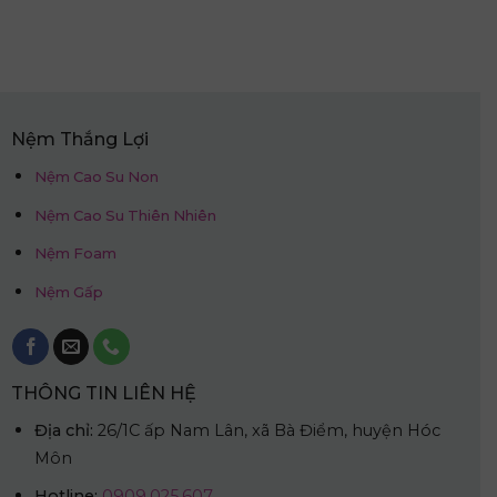
gốc
hiện
là:
tại
9.250.000₫.
là:
4.625.000₫.
Nệm Thắng Lợi
Nệm Cao Su Non
Nệm Cao Su Thiên Nhiên
Nệm Foam
Nệm Gấp
THÔNG TIN LIÊN HỆ
Địa chỉ:
26/1C ấp Nam Lân, xã Bà Điểm, huyện Hóc
Môn
Hotline:
0909.025.607