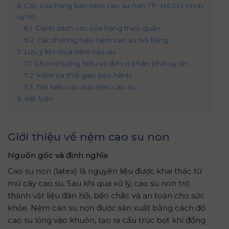
6
Các cửa hàng bán nệm cao su non TP. Hồ Chí Minh
uy tín
6.1
Danh sách các cửa hàng theo quận
6.2
Các thương hiệu nệm cao su nổi tiếng
7
Lưu ý khi mua nệm cao su
7.1
Chọn thương hiệu và đơn vị phân phối uy tín
7.2
Kiểm tra thời gian bảo hành
7.3
Tìm hiểu các loại nệm cao su
8
Kết luận
Giới thiệu về nệm cao su non
Nguồn gốc và định nghĩa
Cao su non (latex) là nguyên liệu được khai thác từ
mủ cây cao su. Sau khi qua xử lý, cao su non trở
thành vật liệu đàn hồi, bền chắc và an toàn cho sức
khỏe. Nệm cao su non được sản xuất bằng cách đổ
cao su lỏng vào khuôn, tạo ra cấu trúc bọt khí đồng