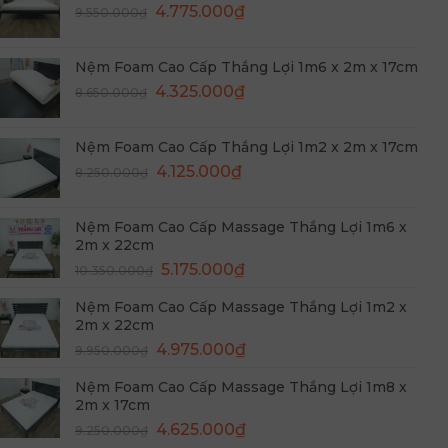
Giá
Giá
9.950.000₫.
4.775.000
₫
là:
9.550.000
₫
gốc
hiện
4.975.000₫.
là:
tại
Nệm Foam Cao Cấp Thắng Lợi 1m6 x 2m x 17cm
9.550.000₫.
là:
Giá
Giá
4.325.000
₫
8.650.000
₫
4.775.000₫.
gốc
hiện
là:
tại
Nệm Foam Cao Cấp Thắng Lợi 1m2 x 2m x 17cm
8.650.000₫.
là:
Giá
Giá
4.125.000
₫
8.250.000
₫
4.325.000₫.
gốc
hiện
là:
tại
Nệm Foam Cao Cấp Massage Thắng Lợi 1m6 x
8.250.000₫.
là:
2m x 22cm
4.125.000₫.
Giá
Giá
5.175.000
₫
10.350.000
₫
gốc
hiện
Nệm Foam Cao Cấp Massage Thắng Lợi 1m2 x
là:
tại
2m x 22cm
10.350.000₫.
là:
Giá
Giá
4.975.000
₫
9.950.000
₫
5.175.000₫.
gốc
hiện
Nệm Foam Cao Cấp Massage Thắng Lợi 1m8 x
là:
tại
2m x 17cm
9.950.000₫.
là:
Giá
Giá
4.625.000
₫
9.250.000
₫
4.975.000₫.