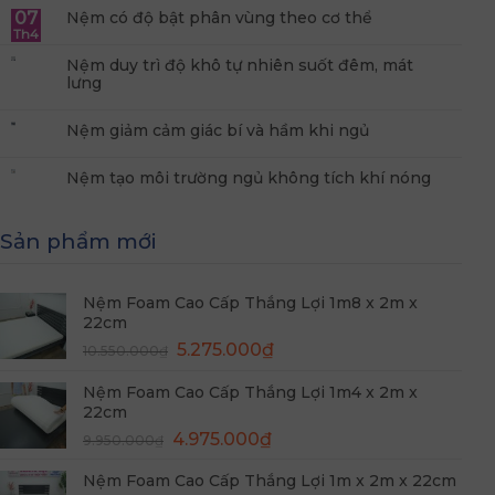
07
Nệm có độ bật phân vùng theo cơ thể
Th4
Nệm duy trì độ khô tự nhiên suốt đêm, mát
lưng
Nệm giảm cảm giác bí và hầm khi ngủ
Nệm tạo môi trường ngủ không tích khí nóng
Sản phẩm mới
Nệm Foam Cao Cấp Thắng Lợi 1m8 x 2m x
22cm
Giá
Giá
5.275.000
₫
10.550.000
₫
gốc
hiện
Nệm Foam Cao Cấp Thắng Lợi 1m4 x 2m x
là:
tại
22cm
10.550.000₫.
là:
Giá
Giá
4.975.000
₫
5.275.000₫.
9.950.000
₫
gốc
hiện
Nệm Foam Cao Cấp Thắng Lợi 1m x 2m x 22cm
là:
tại