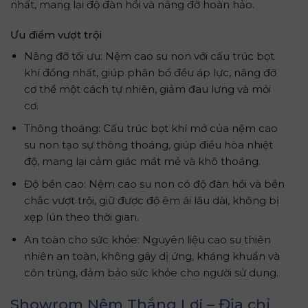
nhất, mang lại độ đàn hồi và nâng đỡ hoàn hảo.
Ưu điểm vượt trội
Nâng đỡ tối ưu: Nệm cao su non với cấu trúc bọt
khí đồng nhất, giúp phân bổ đều áp lực, nâng đỡ
cơ thể một cách tự nhiên, giảm đau lưng và mỏi
cơ.
Thông thoáng: Cấu trúc bọt khí mở của nệm cao
su non tạo sự thông thoáng, giúp điều hòa nhiệt
độ, mang lại cảm giác mát mẻ và khô thoáng.
Độ bền cao: Nệm cao su non có độ đàn hồi và bền
chắc vượt trội, giữ được độ êm ái lâu dài, không bị
xẹp lún theo thời gian.
An toàn cho sức khỏe: Nguyên liệu cao su thiên
nhiên an toàn, không gây dị ứng, kháng khuẩn và
côn trùng, đảm bảo sức khỏe cho người sử dụng.
Showrom Nệm Thắng Lợi – Địa chỉ