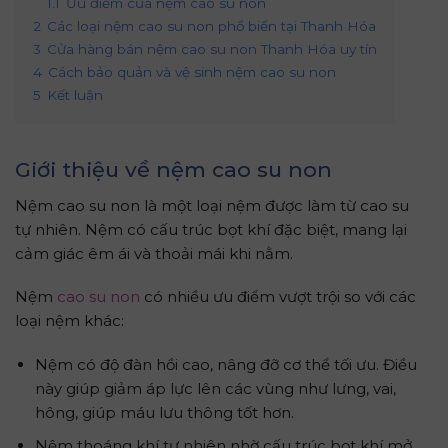
1.1
Ưu điểm của nệm cao su non
2
Các loại nệm cao su non phổ biến tại Thanh Hóa
3
Cửa hàng bán nệm cao su non Thanh Hóa uy tín
4
Cách bảo quản và vệ sinh nệm cao su non
5
Kết luận
Giới thiệu về nệm cao su non
Nệm cao su non là một loại nệm được làm từ cao su
tự nhiên. Nệm có cấu trúc bọt khí đặc biệt, mang lại
cảm giác êm ái và thoải mái khi nằm.
Nệm
cao su non
có nhiều ưu điểm vượt trội so với các
loại nệm khác:
Nệm có độ đàn hồi cao, nâng đỡ cơ thể tối ưu. Điều
này giúp giảm áp lực lên các vùng như lưng, vai,
hông, giúp máu lưu thông tốt hơn.
Nệm thoáng khí tự nhiên nhờ cấu trúc bọt khí mở.