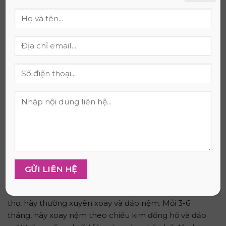
bụi bẩn, vết bẩn và hạn chế sự xuống cấp của nệm.
Hãy chọn ga bảo vệ nệm chất lượng tốt, vừa vặn với
kích thước nệm và thường xuyên giặt ga để đảm bảo
vệ sinh.
Vệ sinh định kỳ
Hãy vệ sinh nệm cao su non định kỳ, ít nhất 2-3 tháng
một lần. Bạn có thể sử dụng máy hút bụi để loại bỏ
bụi bẩn trên bề mặt nệm. Đối với vết bẩn cứng đầu,
hãy sử dụng khăn ẩm và dung dịch vệ sinh chuyên
dụng để làm sạch, sau đó để nệm khô hoàn toàn
trước khi sử dụng.
Xoay và đảo nệm
Để giúp nệm cao su non giữ được độ đàn hồi và tuổi
thọ, hãy thường xuyên xoay và đảo nệm. Mỗi 3-6
tháng, hãy xoay nệm theo chiều kim đồng hồ và đảo