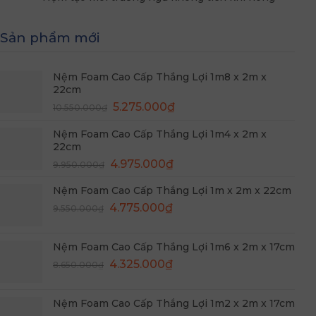
Sản phẩm mới
Nệm Foam Cao Cấp Thắng Lợi 1m8 x 2m x
22cm
Giá
Giá
5.275.000
₫
10.550.000
₫
gốc
hiện
Nệm Foam Cao Cấp Thắng Lợi 1m4 x 2m x
là:
tại
22cm
10.550.000₫.
là:
Giá
Giá
4.975.000
₫
5.275.000₫.
9.950.000
₫
gốc
hiện
Nệm Foam Cao Cấp Thắng Lợi 1m x 2m x 22cm
là:
tại
Giá
Giá
9.950.000₫.
4.775.000
₫
là:
9.550.000
₫
gốc
hiện
4.975.000₫.
là:
tại
Nệm Foam Cao Cấp Thắng Lợi 1m6 x 2m x 17cm
9.550.000₫.
là:
Giá
Giá
4.325.000
₫
8.650.000
₫
4.775.000₫.
gốc
hiện
là:
tại
Nệm Foam Cao Cấp Thắng Lợi 1m2 x 2m x 17cm
8.650.000₫.
là: