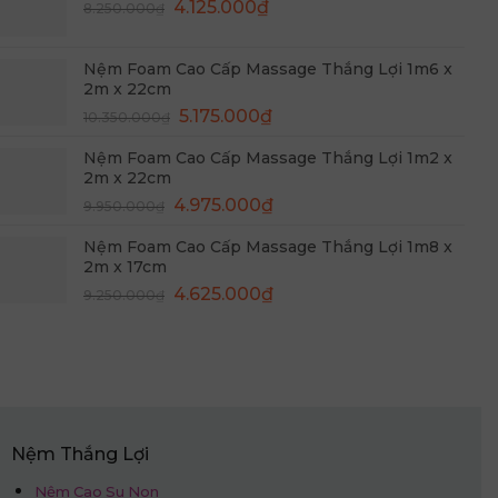
Giá
Giá
4.125.000
₫
8.250.000
₫
4.325.000₫.
gốc
hiện
là:
tại
Nệm Foam Cao Cấp Massage Thắng Lợi 1m6 x
8.250.000₫.
là:
2m x 22cm
4.125.000₫.
Giá
Giá
5.175.000
₫
10.350.000
₫
gốc
hiện
Nệm Foam Cao Cấp Massage Thắng Lợi 1m2 x
là:
tại
2m x 22cm
10.350.000₫.
là:
Giá
Giá
4.975.000
₫
9.950.000
₫
5.175.000₫.
gốc
hiện
Nệm Foam Cao Cấp Massage Thắng Lợi 1m8 x
là:
tại
2m x 17cm
9.950.000₫.
là:
Giá
Giá
4.625.000
₫
9.250.000
₫
4.975.000₫.
gốc
hiện
là:
tại
9.250.000₫.
là:
4.625.000₫.
Nệm Thắng Lợi
Nệm Cao Su Non