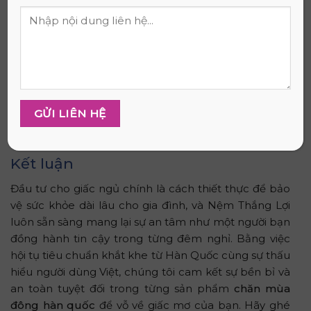
tôi hoặc có thể đến trực tiếp để cảm nhận độ mềm
mại của sản phẩm.
Địa chỉ:
26/1C ấp Nam Lân, xã Bà Điểm, huyện Hóc
Môn, TP.HCM.
Nếu bạn cần hỗ trợ từ xa hoặc muốn tư vấn về kích
thước và chất liệu, hãy liên hệ với chúng tôi qua số
Hotline:
0909.025.607
Kết luận
Đầu tư cho giấc ngủ chính là cách thiết thực để bảo
vệ sức khỏe dài lâu cho gia đình, và Nệm Thắng Lợi
luôn sẵn sàng mang lại sự an tâm như một người bạn
đồng hành tin cậy trong từng đêm nghỉ. Bằng việc
hội tụ tiêu chuẩn khắt khe từ Hàn Quốc cùng sự thấu
hiểu người dùng Việt, chúng tôi cam kết sự bền bỉ và
an toàn tuyệt đối trong từng sản phẩm
chăn mùa
đông hàn quốc
để vỗ về giấc mơ của bạn. Hãy ghé