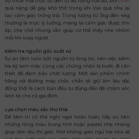
Sự thoải mái thực sự đến từ độ nặng vừa đủ, bởi
chăn
quá nặng dễ gây khó thở trong khi loại quá nhẹ lại
tạo cảm giác trống trải. Trọng lượng từ 3kg đến 4kg
thường là mức lý tưởng, mang lại cảm giác được ôm
ấp, che chở nhưng vẫn giúp cơ thể thấy nhẹ nhõm
mỗi khi xoay người.
Kiểm tra nguồn gốc xuất xứ
Sự an tâm luôn bắt nguồn từ lòng tin, nên việc kiểm
tra kỹ tem mác cùng các chứng nhận là bước đi cần
thiết để đảm bảo chất lượng. Một sản phẩm chính
hãng với đường may chắc chắn sẽ giữ ấm lâu dài,
đồng thời là cách bạn đầu tư đúng đắn để chăm sóc
kinh tế cho cả gia đình.
Lựa chọn màu sắc thư thái
Để tâm trí có thể nghỉ ngơi hoàn toàn, hãy ưu tiên
những tông màu trung tính hoặc pastel nhẹ nhàng
giúp làm dịu thị giác. Một không gian ngủ hài hòa sẽ