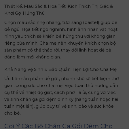
Thiết Kế, Màu Sắc & Họa Tiết: Kích Thích Thị Giác &
Khơi Gợi Hứng Thú
Chọn màu sắc nhẹ nhàng, tươi sáng (pastel) giúp bé
dễ ngủ. Họa tiết ngộ nghĩnh, hình ảnh nhân vật hoạt
hình yêu thích sẽ khiến bé hứng thú với không gian
riêng của mình. Cha mẹ nên khuyến khích chọn bộ
sản phẩm có thể tháo rời, thay đổi linh hoạt để dễ
dàng làm mới không gian.
Khả Năng Vệ Sinh & Bảo Quản: Tiện Lợi Cho Cha Mẹ
Ưu tiên sản phẩm dễ giặt, nhanh khô sẽ tiết kiệm thời
gian, công sức cho cha mẹ. Việc tuân thủ hướng dẫn
cụ thể về nhiệt độ giặt, cách phơi, là ủi, cùng với việc
vệ sinh chăn ga gối đệm định kỳ (hàng tuần hoặc hai
tuần một lần), giúp duy trì vệ sinh, bảo vệ sức khỏe
cho bé.
Gợi Ý Các Bộ Chăn Ga Gối Đệm Cho