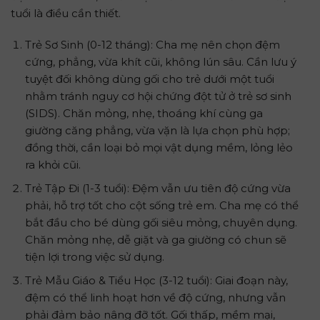
tuổi là điều cần thiết.
Trẻ Sơ Sinh (0-12 tháng): Cha mẹ nên chọn đệm
cứng, phẳng, vừa khít cũi, không lún sâu. Cần lưu ý
tuyệt đối không dùng gối cho trẻ dưới một tuổi
nhằm tránh nguy cơ hội chứng đột tử ở trẻ sơ sinh
(SIDS). Chăn mỏng, nhẹ, thoáng khí cùng ga
giường căng phẳng, vừa vặn là lựa chọn phù hợp;
đồng thời, cần loại bỏ mọi vật dụng mềm, lỏng lẻo
ra khỏi cũi.
Trẻ Tập Đi (1-3 tuổi): Đệm vẫn ưu tiên độ cứng vừa
phải, hỗ trợ tốt cho cột sống trẻ em. Cha mẹ có thể
bắt đầu cho bé dùng gối siêu mỏng, chuyên dụng.
Chăn mỏng nhẹ, dễ giặt và ga giường có chun sẽ
tiện lợi trong việc sử dụng.
Trẻ Mẫu Giáo & Tiểu Học (3-12 tuổi): Giai đoạn này,
đệm có thể linh hoạt hơn về độ cứng, nhưng vẫn
phải đảm bảo nâng đỡ tốt. Gối thấp, mềm mại,