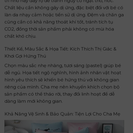
trí nhỏ hay dây rợ để tránh nguy cơ ngạt thở, hóc.
Chất liệu cần không gây dị ứng, đặc biệt đối với bé có
làn da nhạy cảm hoặc tiền sử dị ứng. Đệm và chăn ga
cũng cần có khả năng thoát khí tốt, tránh tích tụ
CO2, đồng thời sản phẩm phải không có mùi hóa
chất khó chịu.
Thiết Kế, Màu Sắc & Họa Tiết: Kích Thích Thị Giác &
Khơi Gợi Hứng Thú
Chọn màu sắc nhẹ nhàng, tươi sáng (pastel) giúp bé
dễ ngủ. Họa tiết ngộ nghĩnh, hình ảnh nhân vật hoạt
hình yêu thích sẽ khiến bé hứng thú với không gian
riêng của mình. Cha mẹ nên khuyến khích chọn bộ
sản phẩm có thể tháo rời, thay đổi linh hoạt để dễ
dàng làm mới không gian.
Khả Năng Vệ Sinh & Bảo Quản: Tiện Lợi Cho Cha Mẹ