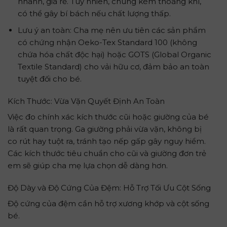
nhanh, giá rẻ. Tuy nhiên, chúng kém thoáng khí,
có thể gây bí bách nếu chất lượng thấp.
Lưu ý an toàn: Cha mẹ nên ưu tiên các sản phẩm
có chứng nhận Oeko-Tex Standard 100 (không
chứa hóa chất độc hại) hoặc GOTS (Global Organic
Textile Standard) cho vải hữu cơ, đảm bảo an toàn
tuyệt đối cho bé.
Kích Thước: Vừa Vặn Quyết Định An Toàn
Việc đo chính xác kích thước cũi hoặc giường của bé
là rất quan trọng. Ga giường phải vừa vặn, không bị
co rút hay tuột ra, tránh tạo nếp gấp gây nguy hiểm.
Các kích thước tiêu chuẩn cho cũi và giường đơn trẻ
em sẽ giúp cha mẹ lựa chọn dễ dàng hơn.
Độ Dày và Độ Cứng Của Đệm: Hỗ Trợ Tối Ưu Cột Sống
Độ cứng của đệm cần hỗ trợ xương khớp và cột sống
bé.