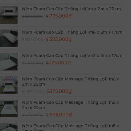
gốc
hiện
Nệm Foam Cao Cấp Thắng Lợi 1m x 2m x 22cm
là:
tại
Giá
Giá
9.950.000₫.
4.775.000
₫
là:
9.550.000
₫
gốc
hiện
4.975.000₫.
là:
tại
Nệm Foam Cao Cấp Thắng Lợi 1m6 x 2m x 17cm
9.550.000₫.
là:
Giá
Giá
4.325.000
₫
8.650.000
₫
4.775.000₫.
gốc
hiện
là:
tại
Nệm Foam Cao Cấp Thắng Lợi 1m2 x 2m x 17cm
8.650.000₫.
là:
Giá
Giá
4.125.000
₫
8.250.000
₫
4.325.000₫.
gốc
hiện
là:
tại
Nệm Foam Cao Cấp Massage Thắng Lợi 1m6 x
8.250.000₫.
là:
2m x 22cm
4.125.000₫.
Giá
Giá
5.175.000
₫
10.350.000
₫
gốc
hiện
Nệm Foam Cao Cấp Massage Thắng Lợi 1m2 x
là:
tại
2m x 22cm
10.350.000₫.
là:
Giá
Giá
4.975.000
₫
9.950.000
₫
5.175.000₫.
gốc
hiện
Nệm Foam Cao Cấp Massage Thắng Lợi 1m8 x
là:
tại