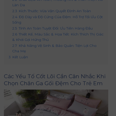
Làn Da
2.3
Kích Thước: Vừa Vặn Quyết Định An Toàn
2.4
Độ Dày và Độ Cứng Của Đệm: Hỗ Trợ Tối Ưu Cột
Sống
2.5
Tính An Toàn Tuyệt Đối: Ưu Tiên Hàng Đầu
2.6
Thiết Kế, Màu Sắc & Họa Tiết: Kích Thích Thị Giác
& Khơi Gợi Hứng Thú
2.7
Khả Năng Vệ Sinh & Bảo Quản: Tiện Lợi Cho
Cha Mẹ
3
Kết Luận
Các Yếu Tố Cốt Lõi Cần Cân Nhắc Khi
Chọn Chăn Ga Gối Đệm Cho Trẻ Em