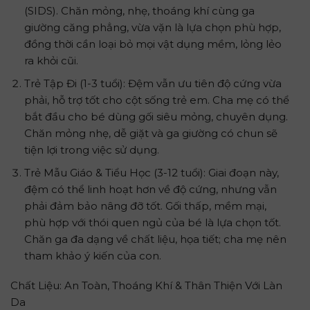
(SIDS). Chăn mỏng, nhẹ, thoáng khí cùng ga
giường căng phẳng, vừa vặn là lựa chọn phù hợp,
đồng thời cần loại bỏ mọi vật dụng mềm, lỏng lẻo
ra khỏi cũi.
Trẻ Tập Đi (1-3 tuổi): Đệm vẫn ưu tiên độ cứng vừa
phải, hỗ trợ tốt cho cột sống trẻ em. Cha mẹ có thể
bắt đầu cho bé dùng gối siêu mỏng, chuyên dụng.
Chăn mỏng nhẹ, dễ giặt và ga giường có chun sẽ
tiện lợi trong việc sử dụng.
Trẻ Mẫu Giáo & Tiểu Học (3-12 tuổi): Giai đoạn này,
đệm có thể linh hoạt hơn về độ cứng, nhưng vẫn
phải đảm bảo nâng đỡ tốt. Gối thấp, mềm mại,
phù hợp với thói quen ngủ của bé là lựa chọn tốt.
Chăn ga đa dạng về chất liệu, họa tiết; cha mẹ nên
tham khảo ý kiến của con.
Chất Liệu: An Toàn, Thoáng Khí & Thân Thiện Với Làn
Da