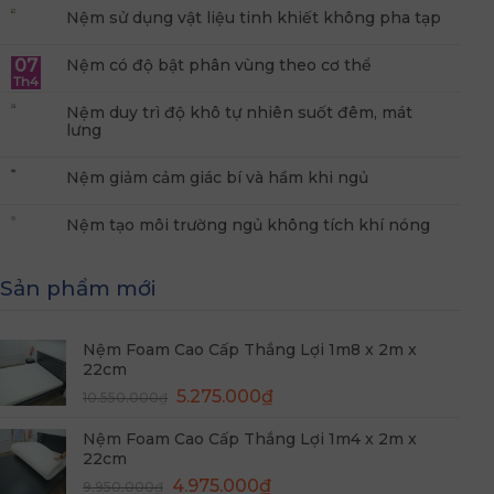
Nệm sử dụng vật liệu tinh khiết không pha tạp
07
Nệm có độ bật phân vùng theo cơ thể
Th4
Nệm duy trì độ khô tự nhiên suốt đêm, mát
lưng
Nệm giảm cảm giác bí và hầm khi ngủ
Nệm tạo môi trường ngủ không tích khí nóng
Sản phẩm mới
Nệm Foam Cao Cấp Thắng Lợi 1m8 x 2m x
22cm
Giá
Giá
5.275.000
₫
10.550.000
₫
gốc
hiện
Nệm Foam Cao Cấp Thắng Lợi 1m4 x 2m x
là:
tại
22cm
10.550.000₫.
là:
Giá
Giá
4.975.000
₫
5.275.000₫.
9.950.000
₫