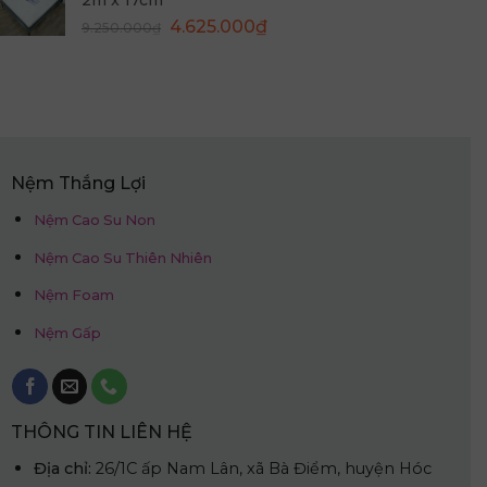
2m x 17cm
9.950.000₫.
là:
Giá
Giá
4.625.000
₫
9.250.000
₫
4.975.000₫.
gốc
hiện
là:
tại
9.250.000₫.
là:
4.625.000₫.
Nệm Thắng Lợi
Nệm Cao Su Non
Nệm Cao Su Thiên Nhiên
Nệm Foam
Nệm Gấp
THÔNG TIN LIÊN HỆ
Địa chỉ:
26/1C ấp Nam Lân, xã Bà Điểm, huyện Hóc