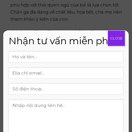
phù hợp với thói quen ngủ của bé là lựa chọn tốt.
Chăn ga đa dạng về chất liệu, họa tiết; cha mẹ nên
tham khảo ý kiến của con.
Chất Liệu: An Toàn, Thoáng Khí & Thân Thiện Với Làn
Nhận tư vấn miễn phí
Da
CLOSE
Chất liệu ảnh hưởng trực tiếp đến sức khỏe da liễu và
hệ hô hấp của bé, đòi hỏi sự lựa chọn kỹ càng.
Vải Cotton: Mềm mại, thấm hút tốt, thoáng khí,
bền, dễ giặt và có giá phải chăng. Các loại Cotton
100%, Cotton Organic (hữu cơ, không hóa chất),
Cotton Satin đều là những lựa chọn phổ biến, được
tin dùng.
Vải Tencel/Modal (Lyocell): Mang lại cảm giác mát
mẻ, mềm mượt như lụa, kháng khuẩn tự nhiên,
hút ẩm tốt, thân thiện với môi trường, tuy nhiên giá
thành của chúng thường cao hơn.