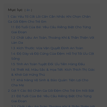
Mục lục
ẩn
1
Các Yếu Tố Cốt Lõi Cần Cân Nhắc Khi Chọn Chăn
Ga Gối Đệm Cho Trẻ Em
1.1
Độ Tuổi Của Bé: Yêu Cầu Riêng Biệt Cho Từng
Giai Đoạn
1.2
Chất Liệu: An Toàn, Thoáng Khí & Thân Thiện Với
Làn Da
1.3
Kích Thước: Vừa Vặn Quyết Định An Toàn
1.4
Độ Dày và Độ Cứng Của Đệm: Hỗ Trợ Tối Ưu Cột
Sống
1.5
Tính An Toàn Tuyệt Đối: Ưu Tiên Hàng Đầu
1.6
Thiết Kế, Màu Sắc & Họa Tiết: Kích Thích Thị Giác
& Khơi Gợi Hứng Thú
1.7
Khả Năng Vệ Sinh & Bảo Quản: Tiện Lợi Cho
Cha Mẹ
2
Gợi Ý Các Bộ Chăn Ga Gối Đệm Cho Trẻ Em Nổi Bật
2.1
Độ Tuổi Của Bé: Yêu Cầu Riêng Biệt Cho Từng
Giai Đoạn
2.2
Chất Liệu: An Toàn, Thoáng Khí & Thân Thiện Với