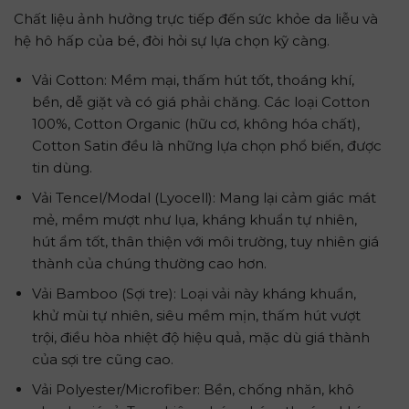
Chất liệu ảnh hưởng trực tiếp đến sức khỏe da liễu và
hệ hô hấp của bé, đòi hỏi sự lựa chọn kỹ càng.
Vải Cotton: Mềm mại, thấm hút tốt, thoáng khí,
bền, dễ giặt và có giá phải chăng. Các loại Cotton
100%, Cotton Organic (hữu cơ, không hóa chất),
Cotton Satin đều là những lựa chọn phổ biến, được
tin dùng.
Vải Tencel/Modal (Lyocell): Mang lại cảm giác mát
mẻ, mềm mượt như lụa, kháng khuẩn tự nhiên,
hút ẩm tốt, thân thiện với môi trường, tuy nhiên giá
thành của chúng thường cao hơn.
Vải Bamboo (Sợi tre): Loại vải này kháng khuẩn,
khử mùi tự nhiên, siêu mềm mịn, thấm hút vượt
trội, điều hòa nhiệt độ hiệu quả, mặc dù giá thành
của sợi tre cũng cao.
Vải Polyester/Microfiber: Bền, chống nhăn, khô