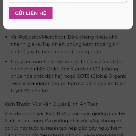
Vải Bamboo (Sợi tre): Loại vải này kháng khuẩn,
khử mùi tự nhiên, siêu mềm mịn, thấm hút vượt
trội, điều hòa nhiệt độ hiệu quả, mặc dù giá thành
của sợi tre cũng cao.
Vải Polyester/Microfiber: Bền, chống nhăn, khô
nhanh, giá rẻ. Tuy nhiên, chúng kém thoáng khí,
có thể gây bí bách nếu chất lượng thấp.
Lưu ý an toàn: Cha mẹ nên ưu tiên các sản phẩm
có chứng nhận Oeko-Tex Standard 100 (không
chứa hóa chất độc hại) hoặc GOTS (Global Organic
Textile Standard) cho vải hữu cơ, đảm bảo an toàn
tuyệt đối cho bé.
Kích Thước: Vừa Vặn Quyết Định An Toàn
Việc đo chính xác kích thước cũi hoặc giường của bé
là rất quan trọng. Ga giường phải vừa vặn, không bị
co rút hay tuột ra, tránh tạo nếp gấp gây nguy hiểm.
Các kích thước tiêu chuẩn cho cũi và giường đơn trẻ