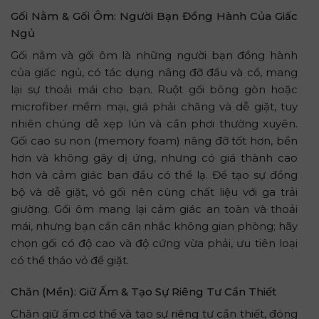
Gối Nằm & Gối Ôm: Người Bạn Đồng Hành Của Giấc
Ngủ
Gối nằm và gối ôm là những người bạn đồng hành
của giấc ngủ, có tác dụng nâng đỡ đầu và cổ, mang
lại sự thoải mái cho bạn. Ruột gối bông gòn hoặc
microfiber mềm mại, giá phải chăng và dễ giặt, tuy
nhiên chúng dễ xẹp lún và cần phơi thường xuyên.
Gối cao su non (memory foam) nâng đỡ tốt hơn, bền
hơn và không gây dị ứng, nhưng có giá thành cao
hơn và cảm giác ban đầu có thể lạ. Để tạo sự đồng
bộ và dễ giặt, vỏ gối nên cùng chất liệu với ga trải
giường. Gối ôm mang lại cảm giác an toàn và thoải
mái, nhưng bạn cần cân nhắc không gian phòng; hãy
chọn gối có độ cao và độ cứng vừa phải, ưu tiên loại
có thể tháo vỏ để giặt.
Chăn (Mền): Giữ Ấm & Tạo Sự Riêng Tư Cần Thiết
Chăn giữ ấm cơ thể và tạo sự riêng tư cần thiết, đóng