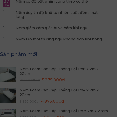
07
Nệm có độ bật phân vùng theo cơ thể
Th4
Nệm duy trì độ khô tự nhiên suốt đêm, mát
lưng
Nệm giảm cảm giác bí và hầm khi ngủ
Nệm tạo môi trường ngủ không tích khí nóng
Sản phẩm mới
Nệm Foam Cao Cấp Thắng Lợi 1m8 x 2m x
22cm
Giá
Giá
5.275.000
₫
10.550.000
₫
gốc
hiện
Nệm Foam Cao Cấp Thắng Lợi 1m4 x 2m x
là:
tại
22cm
10.550.000₫.
là:
Giá
Giá
4.975.000
₫
5.275.000₫.
9.950.000
₫
gốc
hiện
Nệm Foam Cao Cấp Thắng Lợi 1m x 2m x 22cm
là:
tại