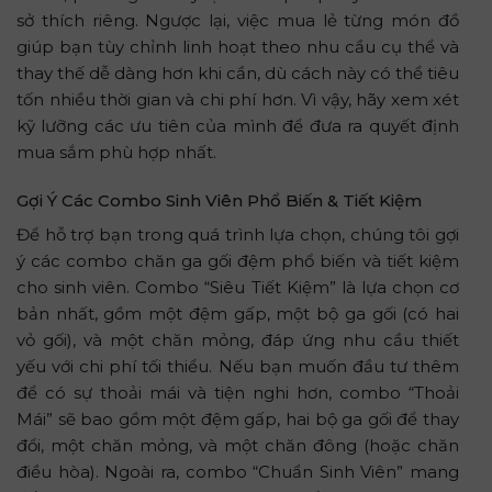
sở thích riêng. Ngược lại, việc mua lẻ từng món đồ
giúp bạn tùy chỉnh linh hoạt theo nhu cầu cụ thể và
thay thế dễ dàng hơn khi cần, dù cách này có thể tiêu
tốn nhiều thời gian và chi phí hơn. Vì vậy, hãy xem xét
kỹ lưỡng các ưu tiên của mình để đưa ra quyết định
mua sắm phù hợp nhất.
Gợi Ý Các Combo Sinh Viên Phổ Biến & Tiết Kiệm
Để hỗ trợ bạn trong quá trình lựa chọn, chúng tôi gợi
ý các combo chăn ga gối đệm phổ biến và tiết kiệm
cho sinh viên. Combo “Siêu Tiết Kiệm” là lựa chọn cơ
bản nhất, gồm một đệm gấp, một bộ ga gối (có hai
vỏ gối), và một chăn mỏng, đáp ứng nhu cầu thiết
yếu với chi phí tối thiểu. Nếu bạn muốn đầu tư thêm
để có sự thoải mái và tiện nghi hơn, combo “Thoải
Mái” sẽ bao gồm một đệm gấp, hai bộ ga gối để thay
đổi, một chăn mỏng, và một chăn đông (hoặc chăn
điều hòa). Ngoài ra, combo “Chuẩn Sinh Viên” mang