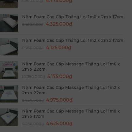
Giá
Giá
9.950.000₫.
4.775.000
₫
là:
9.550.000
₫
gốc
hiện
4.975.000₫.
là:
tại
Nệm Foam Cao Cấp Thắng Lợi 1m6 x 2m x 17cm
9.550.000₫.
là:
Giá
Giá
4.325.000
₫
8.650.000
₫
4.775.000₫.
gốc
hiện
là:
tại
Nệm Foam Cao Cấp Thắng Lợi 1m2 x 2m x 17cm
8.650.000₫.
là:
Giá
Giá
4.125.000
₫
8.250.000
₫
4.325.000₫.
gốc
hiện
là:
tại
Nệm Foam Cao Cấp Massage Thắng Lợi 1m6 x
8.250.000₫.
là:
2m x 22cm
4.125.000₫.
Giá
Giá
5.175.000
₫
10.350.000
₫
gốc
hiện
Nệm Foam Cao Cấp Massage Thắng Lợi 1m2 x
là:
tại
2m x 22cm
10.350.000₫.
là:
Giá
Giá
4.975.000
₫
9.950.000
₫
5.175.000₫.
gốc
hiện
Nệm Foam Cao Cấp Massage Thắng Lợi 1m8 x
là:
tại
2m x 17cm
9.950.000₫.
là:
Giá
Giá
4.625.000
₫
9.250.000
₫
4.975.000₫.
gốc
hiện