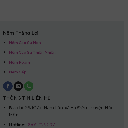
là:
tại
9.250.000₫.
là:
4.625.000₫.
Nệm Thắng Lợi
Nệm Cao Su Non
Nệm Cao Su Thiên Nhiên
Nệm Foam
Nệm Gấp
THÔNG TIN LIÊN HỆ
Địa chỉ:
26/1C ấp Nam Lân, xã Bà Điểm, huyện Hóc
Môn
Hotline:
0909.025.607