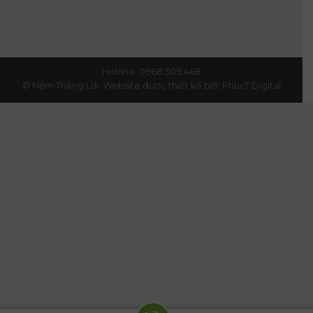
Hotline: 0968.509.468
© Nệm Thắng Lợi.
Website được thiết kế bởi:
PhucT Digital